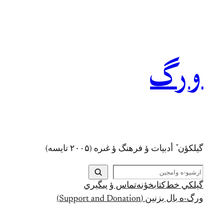
رفتن
به
محتوا
ورگ
گيلکؤن ٚ أدبیات ؤ فرهنگ ؤ غىره (۲۰۰۵ تايسه)
ج
س
گيلکي خط
کتابخؤنه
تماس ؤ پىگيري
ت
ورگ-ه بال بزنين (Support and Donation)
ج
و