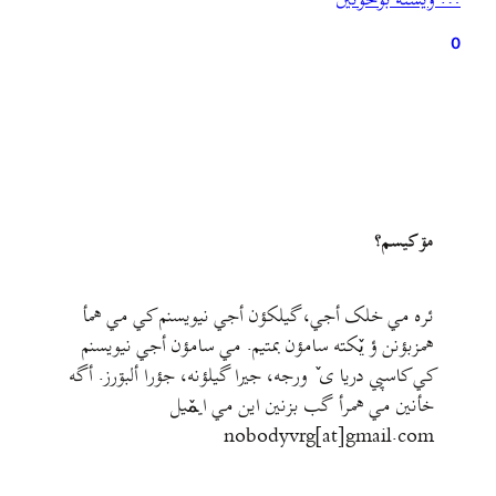
… ويشته بۊخؤنين
گیلکی) و حفظ و افزودن اسامی دارای مدرک…
0
مۊ کيسم؟
ئره مي خلک أجي، گيلکؤن أجي نيويسنم کي مي همأ
همزبؤنن ؤ يٚکته سامؤن بمتيم. مي سامؤن أجي نيويسنم
کي کاسپي دريا ی ٚ ورجه، جيرا گيلؤنه، جؤرا ألبۊرز. أگه
خأنين مي همرأ گب بزنين اين مي ايمٚیل‌ ‌
nobodyvrg[at]gmail.com