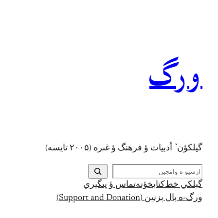
رفتن
به
محتوا
ورگ
گيلکؤن ٚ أدبیات ؤ فرهنگ ؤ غىره (۲۰۰۵ تايسه)
ج
س
گيلکي خط
کتابخؤنه
تماس ؤ پىگيري
ت
ورگ-ه بال بزنين (Support and Donation)
ج
و