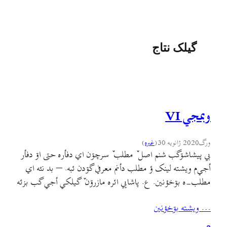
گیلک نتاج
وبمجي VI
ورگ
2020 ژانویه 30
(
غىره
)
بي پیشاشۊگب شنم اصل ٚ مطلب ٚ سرچۊن اي دفأره حتی اۊ دفأر
أجي‌م ويشته لینک ؤ مطلب دأنم معرفي گۊدن ئبه. – بد نئه اي
مطلب-ه بۊخؤنين. ع. پاشایي ائره مازرۊن ٚ گیلکي أجي گب بزئه
دأنه ؤ يته گلکي کلمه أجي/ اي مطلب ٚ جير ٚ کامنتؤنم خؤندن
… ويشته بۊخؤنين
دأنه: حکایت گاوزن گاو و…