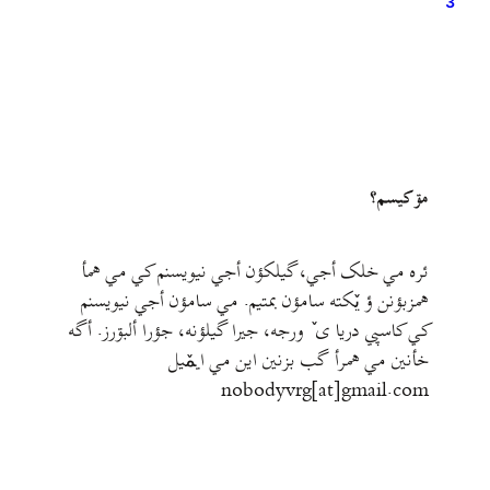
3
مۊ کيسم؟
ئره مي خلک أجي، گيلکؤن أجي نيويسنم کي مي همأ
همزبؤنن ؤ يٚکته سامؤن بمتيم. مي سامؤن أجي نيويسنم
کي کاسپي دريا ی ٚ ورجه، جيرا گيلؤنه، جؤرا ألبۊرز. أگه
خأنين مي همرأ گب بزنين اين مي ايمٚیل‌ ‌
nobodyvrg[at]gmail.com