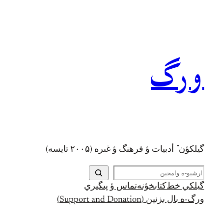
رفتن
به
محتوا
ورگ
گيلکؤن ٚ أدبیات ؤ فرهنگ ؤ غىره (۲۰۰۵ تايسه)
ج
س
گيلکي خط
کتابخؤنه
تماس ؤ پىگيري
ت
ورگ-ه بال بزنين (Support and Donation)
ج
و