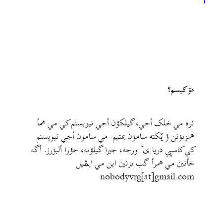
1
مۊ کيسم؟
ئره مي خلک أجي، گيلکؤن أجي نيويسنم کي مي همأ
همزبؤنن ؤ يٚکته سامؤن بمتيم. مي سامؤن أجي نيويسنم
کي کاسپي دريا ی ٚ ورجه، جيرا گيلؤنه، جؤرا ألبۊرز. أگه
خأنين مي همرأ گب بزنين اين مي ايمٚیل‌ ‌
nobodyvrg[at]gmail.com