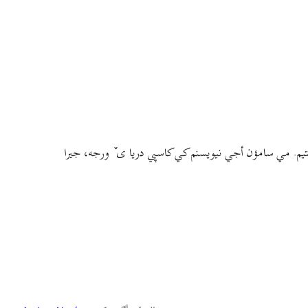
م. مي سامؤن أجي نيويسنم کي کاسپي دريا ی ٚ ورجه، جيرا