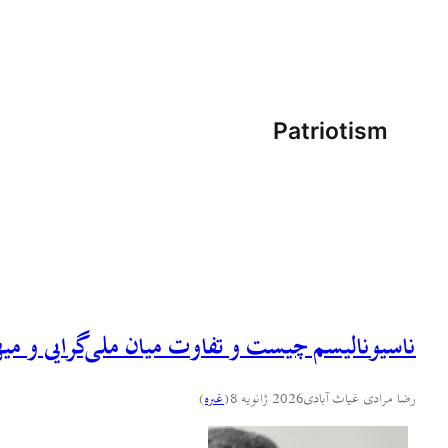
Patriotism
ناسیونالیسم چیست و تفاوت میان ملی‌گرایی و م
رضا مرادی غیاث آبادی
2026 ژانویه 8
(
غىره
)