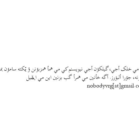
مي خلک أجي، گيلکؤن أجي نيويسنم کي مي همأ همزبؤنن ؤ يٚکته سامؤن بمتي
نه، جؤرا ألبۊرز. أگه خأنين مي همرأ گب بزنين اين مي ايمٚیل‌ ‌
nobodyvrg[at]gmail.