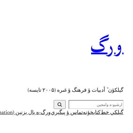
رفتن
به
محتوا
ورگ
گيلکؤن ٚ أدبیات ؤ فرهنگ ؤ غىره (۲۰۰۵ تايسه)
ج
س
گيلکي خط
کتابخؤنه
تماس ؤ پىگيري
ورگ-ه بال بزنين (Support and Donation)
ت
ج
و