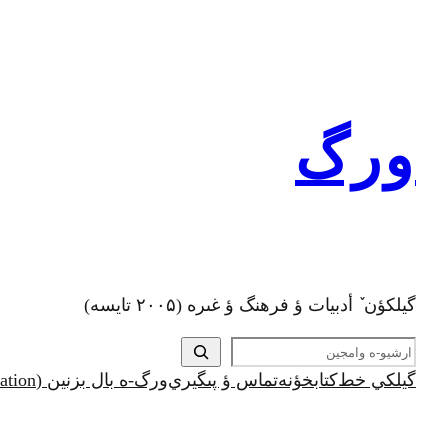
رفتن
به
محتوا
ورگ
گيلکؤن ٚ أدبیات ؤ فرهنگ ؤ غىره (۲۰۰۵ تايسه)
ج
س
گيلکي خط
کتابخؤنه
تماس ؤ پىگيري
ورگ-ه بال بزنين (Support and Donation)
ت
ج
و