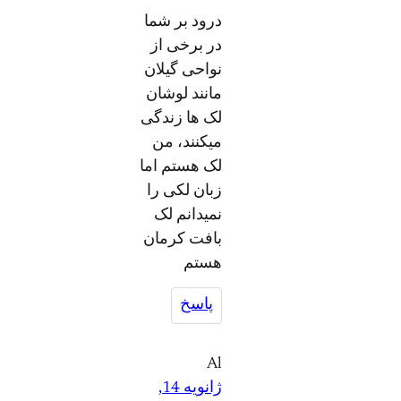
درود بر شما
در برخی از
نواحی گیلان
مانند لوشان
لک ها زندگی
میکنند، من
لک هستم اما
زبان لکی را
نمیدانم لک
بافت کرمان
هستم
پاسخ
Al
ژانویه 14,