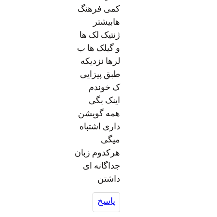
کمی فرهنگ
هابیشتر
ژنتیک لک ها
و گیلک ها ب
لرها نزدیکه
طبق پیزایی
ک خوندم
اینک بگی
همه گویشن
داری اشتباه
میگی
هرکدوم زبان
جداگانه ای
داشتن
پاسخ