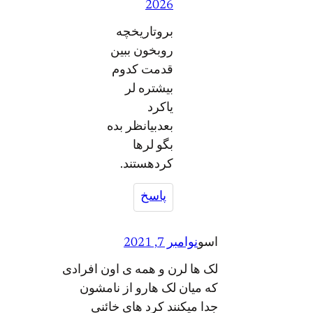
2026
بروتاریخچه
روبخون ببین
قدمت کدوم
بیشتره لر
یاکرد
بعدبیانظر بده
بگو لرها
کردهستند.
پاسخ
اسو
نوامبر 7, 2021
لک ها لرن و همه ی اون افرادی
که میان لک هارو از نامشون
جدا میکنند کرد های خائنی