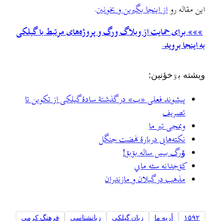
این مقاله رو
از اینجا بگیرین و بخونین
.
»»» برای حمایت از وبلاگ ورگ و پروژه‌های مرتبط با گیلکی
به اینجا بروید.
ويشته بۊخؤنين:
پیشوند فعلی «ب» در گذشتهٔ سادهٔ گیلکی از تکوین تا
تصریف
وبمجی تیر ما
نکته‌هایی دربارهٔ نهضت جنگل
وٚرگ بيس ساله بۊبؤ!
کۊجدانه سئه ماىي
مذهب در گیلان و مازندران
۱۵۹۲
أریه ما
زبان گیلکی
زبانشناسی
فرهنگ کرمی