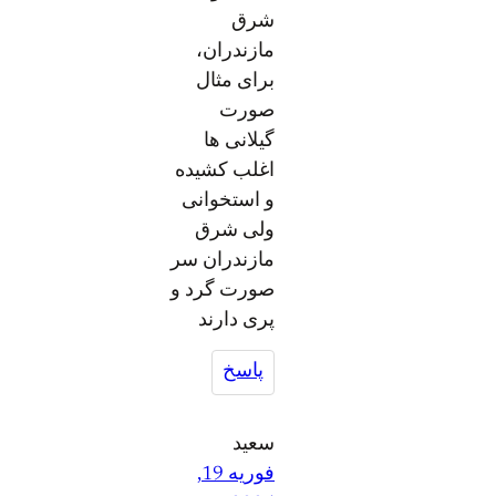
شرق
مازندران،
برای مثال
صورت
گیلانی ها
اغلب کشیده
و استخوانی
ولی شرق
مازندران سر
صورت گرد و
پری دارند
پاسخ
سعید
فوریه 19,