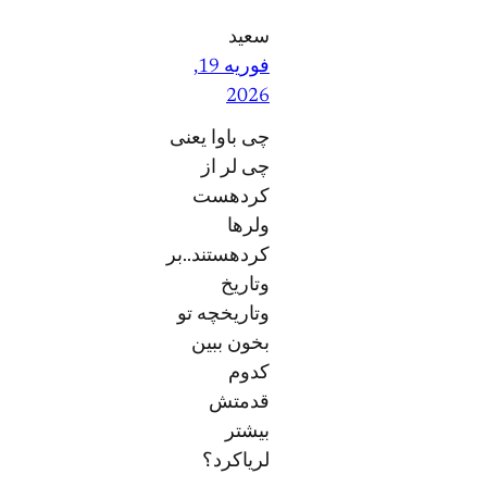
سعید
فوریه 19,
2026
چی باوا یعنی
چی لر از
کردهست
ولرها
کردهستند..بر
وتاریخ
وتاریخچه تو
بخون ببین
کدوم
قدمتش
بیشتر
لریاکرد؟