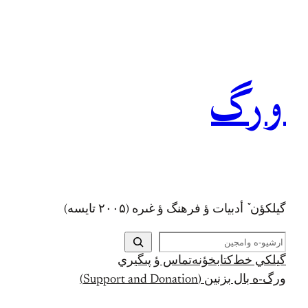
رفتن
به
محتوا
ورگ
گيلکؤن ٚ أدبیات ؤ فرهنگ ؤ غىره (۲۰۰۵ تايسه)
ج
س
گيلکي خط
کتابخؤنه
تماس ؤ پىگيري
ت
ورگ-ه بال بزنين (Support and Donation)
ج
و