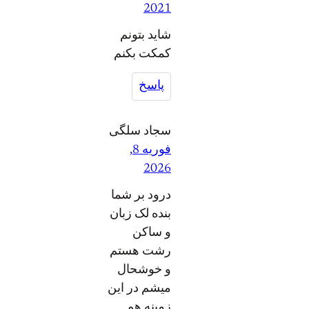
2021
شاید بتونم
کمکت بکنم
پاسخ
سجاد سلگی
فوریه 8,
2026
درود بر شما
بنده لک زبان
و ساکن
رشت هستم
و خوشحال
میشم در این
زمینه هم