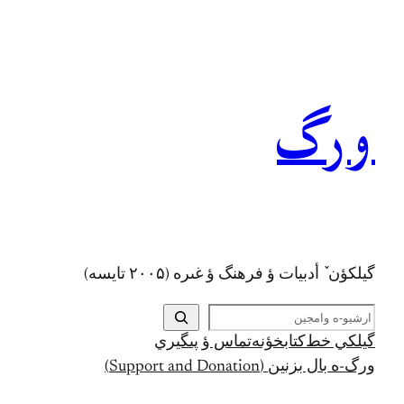
رفتن
به
محتوا
ورگ
گيلکؤن ٚ أدبیات ؤ فرهنگ ؤ غىره (۲۰۰۵ تايسه)
ج
س
گيلکي خط
کتابخؤنه
تماس ؤ پىگيري
ت
ورگ-ه بال بزنين (Support and Donation)
ج
و