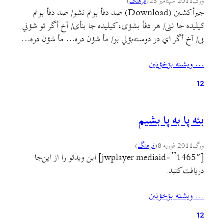
ورگ
2011 سپتامبر 25
(
فرهنگ
)
جیرأکشین (Download) صد دفأ بوتم نشو/ صد دفأ بوتم
کیلیده جا ننی/ هر دفأ بشؤی، کیلیده جا بنأی/ آخ أگر تو شؤني
بی/ آخ أگر اي در دوسته‌بؤني بو/ مأ شؤن دره… مأ شؤن دره…
فارسی: صد بار گفتم نرو/ صد بار گفتم کلید را جا نگذار/ هر بار
… ويشته بۊخؤنين
رفتی کلید را جا گذاشتی/ آه…
12
بئه پا به پا بشیم
ورگ
2011 فوریه 8
(
فرهنگ
)
[jwplayer mediaid=”1465″] این ویدئو را از این‌جا
دریافت کنید.
… ويشته بۊخؤنين
12