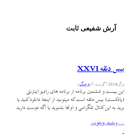
آرش شفیعی ثابت
بیس دئقه XXVI
ورگ
2019 آگوست 7
(
فرهنگ
)
این بیست و ششمین برنامه از برنامه های رادیو اینترنتی
(پادکست) بیس دئقه است که میتونید از اینجا دانلود کنید یا
برید به این کانال تلگرامی و اونجا بشنوید یا اگه دوست دارید
توی ساندکلاد بشنوید.یادتون نره که شنونده های این برنامه فقط
… ويشته بۊخؤنين
به کمک همرسانی و معرفی شما بیشتر خواهد شد. توی این
برنامه…