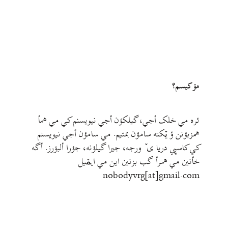
مۊ کيسم؟
ئره مي خلک أجي، گيلکؤن أجي نيويسنم کي مي همأ
همزبؤنن ؤ يٚکته سامؤن بمتيم. مي سامؤن أجي نيويسنم
کي کاسپي دريا ی ٚ ورجه، جيرا گيلؤنه، جؤرا ألبۊرز. أگه
خأنين مي همرأ گب بزنين اين مي ايمٚیل‌ ‌
nobodyvrg[at]gmail.com