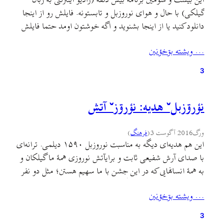
این بیست و سومین برنامهٔ بیس دئقه (رادیو اینترنتی به زبان
گیلکی) با حال و هوای نوروزبل و تابستونه. فایلش رو از اینجا
دانلود کنید یا از اینجا بشنوید و اگه خوشتون اومد حتما فایلش
رو به دست دوستانتون برسونید و هرجا که میتونید منتشرش کنید
… ويشته بۊخؤنين
چون شنوندگان این رادیو فقط به کمک شما بیشتر…
3
نؤرۊزبلˇ هديه: نؤرۊزˇ آتش
ورگ
2016 آگوست 3
(
فرهنگ
)
این هم هدیه‌ای دیگه به مناسبت نوروزبل ۱۵۹۰ دیلمی. ترانه‌ای
با صدای آرش شفیعی ثابت و برایآتش نوروزی همهٔ ما گیلکان و
به همهٔ انسانهایی که در این جشن با ما سهیم هستن؛ مثل دو نفر
از دست‌اندرکاران همین آهنگ، منوچهر (گیتار) که اهل اهوازه و
… ويشته بۊخؤنين
داوود (میکس و مستر) که اهل آبادانه. دم بچه‌های…
3