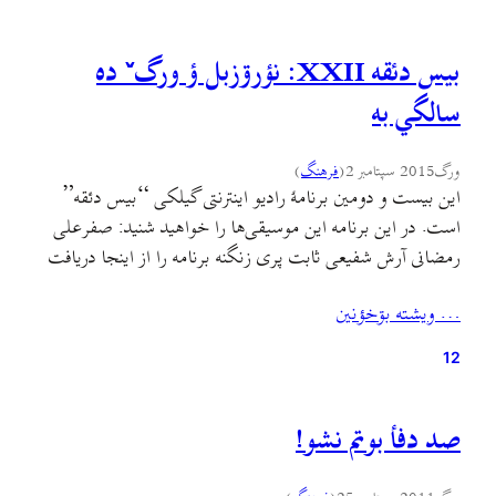
بيس دئقه XXII: نؤرۊزبل ؤ ورگˇ ده
سالگي به
ورگ
2015 سپتامبر 2
(
فرهنگ
)
اين بیست و دومین برنامهٔ رادیو اینترنتی گیلکی “بیس دئقه”
است. در این برنامه این موسیقی‌ها را خواهید شنید: صفرعلی
رمضانی آرش شفیعی ثابت پری زنگنه برنامه را از اینجا دریافت
کنید. [soundcloud
… ويشته بۊخؤنين
url=”https://api.soundcloud.com/tracks/224031927″
ue&show_user=true&show_reposts=false&visual=true”
12
width=”80%” height=”75″ iframe=”true” /] این
برنامه را بشنوید و اگر دوستش داشتید به دوستان خود برسانید.
صد دفأ بوتم نشو!