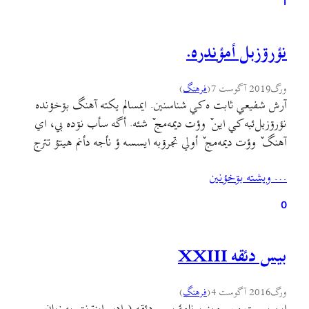
1
نؤرۊزبل أمؤندره.
ورگ
2019 آگوست 7
(
فرهنگ
)
آرش شفیعي ثابت ه کي شناسنین. ایمسالم یکته آهنگ بۊخؤنده
نؤرۊزبل‌ئبه کي این ٚ وؤت دیمه‌مج ٚ شئه. أگه سأب نۊده بي، اي
آهنگ ٚ وؤت دیمه‌مج ٚ أولي تجرۊبه ایسسه ؤ نأجه دأنم هیتؤ تترج
تازه استعدادؤن گيلکي ادبیات ؤ مۊزیک ٚ فضا تازه واکۊنن.
… ويشته بۊخؤنين
شیمه نؤرۊزبلم مۊبارک بۊبۊن. اي آهنگ ه حتما بشین…
0
بيس دئقه XXIII
ورگ
2016 آگوست 4
(
فرهنگ
)