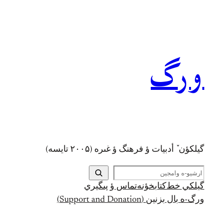
رفتن
به
محتوا
ورگ
گيلکؤن ٚ أدبیات ؤ فرهنگ ؤ غىره (۲۰۰۵ تايسه)
ج
س
گيلکي خط
کتابخؤنه
تماس ؤ پىگيري
ت
ورگ-ه بال بزنين (Support and Donation)
ج
و