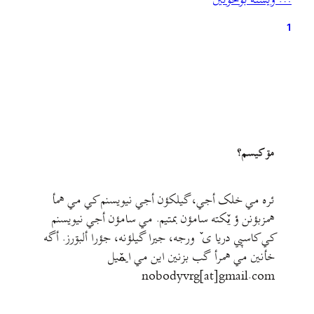
… ويشته بۊخؤنين
سلسله بیاندازیم. کودتای سوم اسفند نقطهٔ پایانی بود…
1
مۊ کيسم؟
ئره مي خلک أجي، گيلکؤن أجي نيويسنم کي مي همأ
همزبؤنن ؤ يٚکته سامؤن بمتيم. مي سامؤن أجي نيويسنم
کي کاسپي دريا ی ٚ ورجه، جيرا گيلؤنه، جؤرا ألبۊرز. أگه
خأنين مي همرأ گب بزنين اين مي ايمٚیل‌ ‌
nobodyvrg[at]gmail.com