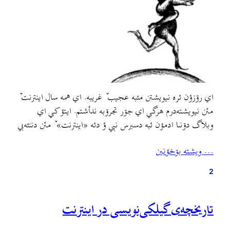
اي رۊزؤن ئره نيويشتن مئبه عجيب ٚ غريبه. اي همه سال اينترنت ٚ
مئن نيويشته‌درم هرگي اي جۊر تجرۊبه ندأشتم. ايتؤ کي اي
وبلاگ دۊنىا ادمؤن ئبه دسبرس نبي ؤ دئه «اينترنت» ٚ مئن دننئه‌بي
ؤ خالي جؤمۊري اسلامي مللي لابدؤن ٚ سر دسبرس ببي!سالؤن ٚ
… ويشته بۊخؤنين
پيش تصميم بىته‌بۊم مي اطلاعات ؤ بنويشتأن ؤ مي…
2
تاريخچه‌ی گيلکی‌نويسی در اينترنت