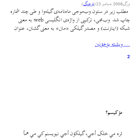
ورگ
2008 دسامبر 23
(
فرهنگ
)
مطلب زير در ستون وب‌موجی ماه‌نامه‌ی گيله‌وا و طی چند شماره
چاپ شد. وب‌مجی، ترکيبی از واژه‌ی انگليسی web به معنی
شبکه (اينترنت) و مصدر گيلکی «متن» به معنی گشتن، عنوان
اين ستون است که هدفش معرفی سايت‌ها و وبلاگ‌هايی ست که
… ويشته بۊخؤنين
به نوعی به زبان گيلکی يا هويت قومی گيلکان می‌پردازند.
2
مۊ کيسم؟
ئره مي خلک أجي، گيلکؤن أجي نيويسنم کي مي همأ