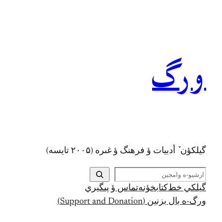
رفتن
به
محتوا
ورگ
گيلکؤن ٚ أدبیات ؤ فرهنگ ؤ غىره (۲۰۰۵ تايسه)
ج
س
گيلکي خط
کتابخؤنه
تماس ؤ پىگيري
ت
ورگ-ه بال بزنين (Support and Donation)
ج
و