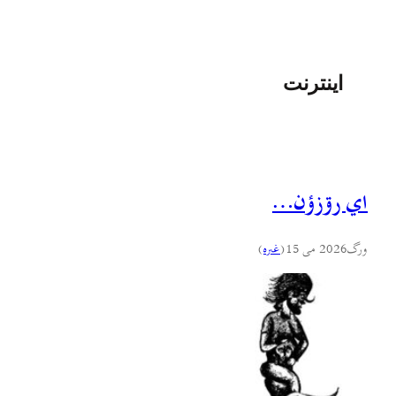
اینترنت
اي رۊزؤن…
ورگ
2026 می 15
(
غىره
)