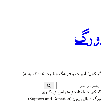
رفتن
به
محتوا
ورگ
گيلکؤن ٚ أدبیات ؤ فرهنگ ؤ غىره (۲۰۰۵ تايسه)
ج
س
گيلکي خط
کتابخؤنه
تماس ؤ پىگيري
ت
ورگ-ه بال بزنين (Support and Donation)
ج
و