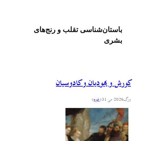
باستان‌شناسی تقلب و رنج‌های
بشری
کورش و یهودیان و کادوسیان
ورگ
2026 می 31
(
غىره
)