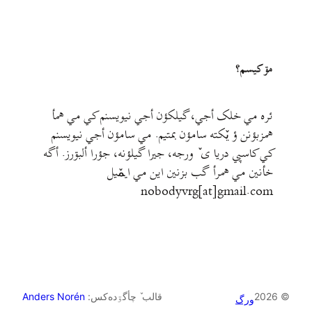
مۊ کيسم؟
ئره مي خلک أجي، گيلکؤن أجي نيويسنم کي مي همأ
همزبؤنن ؤ يٚکته سامؤن بمتيم. مي سامؤن أجي نيويسنم
کي کاسپي دريا ی ٚ ورجه، جيرا گيلؤنه، جؤرا ألبۊرز. أگه
خأنين مي همرأ گب بزنين اين مي ايمٚیل‌ ‌
nobodyvrg[at]gmail.com
© 2026
قالب ٚ چأگۊده‌کس:
Anders Norén
ورگ