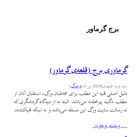
برج گرماور
گرماوری برج (قلعه‌ی گرماور)
نیما فرید مجتهدی
2009 می 4
(
فرهنگ
)
دلیل اصلی تهیه این مطلب برای مخاطبان ورگ، استقبال آنان از
مطلب «گنبد پیرمحله» می‌باشد. البته نه از دیدگاه گردشگری که
نه رسالت سایت ورگ این مسئله می‌باشد و نه اینکه تهیه‌کننده،
علاقه‌ای به این کار دارد. همان‌طور که از کامنت‌های مطلب «گنبد
… ويشته بۊخؤنين
پیر‌محله» بر‌می‌آید، [متاسفانه به دلیل آسیبی که به آرشیو ورگ
وارد آمده…