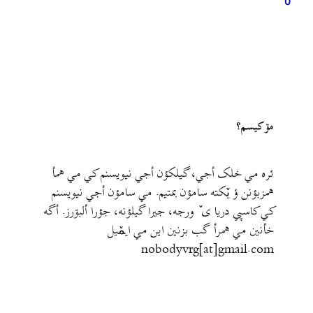
0
مۊ کيسم؟
ئره مي خلک أجي، گيلکؤن أجي نيويسنم کي مي همأ
همزبؤنن ؤ يٚکته سامؤن بمتيم. مي سامؤن أجي نيويسنم
کي کاسپي دريا ی ٚ ورجه، جيرا گيلؤنه، جؤرا ألبۊرز. أگه
خأنين مي همرأ گب بزنين اين مي ايمٚیل‌ ‌
nobodyvrg[at]gmail.com