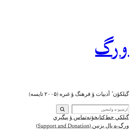
رفتن
به
محتوا
ورگ
گيلکؤن ٚ أدبیات ؤ فرهنگ ؤ غىره (۲۰۰۵ تايسه)
ج
س
گيلکي خط
کتابخؤنه
تماس ؤ پىگيري
ت
ورگ-ه بال بزنين (Support and Donation)
ج
و