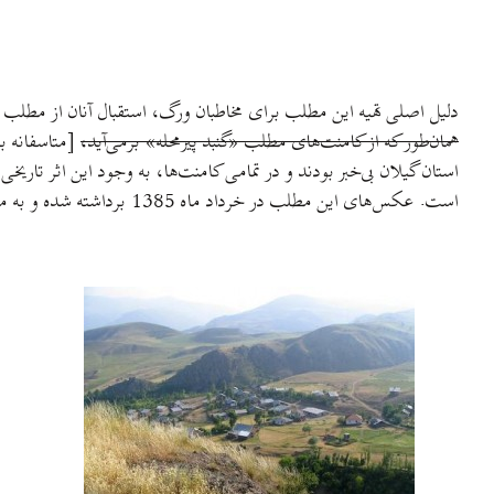
دلیل اصلی تهیه این مطلب برای مخاطبان ورگ، استقبال آنان از مطلب
همان‌طور که از کامنت‌های مطلب «گنبد پیر‌محله» بر‌می‌آید،
[متاسفانه به
استان گیلان بی‌خبر بودند و در تمامی کامنت‌ها‌، به وجود این اثر تاری
است‌. عکس‌های این مطلب در خرداد ماه 1385 برداشته شده و به مطلب پیوست شده است‌. چهار عکس هم به صورت جدا، از مسیر دسترسی و طبیعت زیبای مسیر برج گرماور، به خوانندگان تقدیم می‌شود.