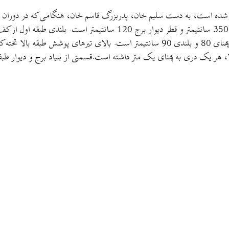
نا شده است، به دست سلیم خان، پدربزرگ قاسم خان، هنگامی که در دوران فت
اول با هفت عدد تیر پوشانده شده است. در طبقه دوم هفت طاقچه به پهنای 80 و بلندی 90 