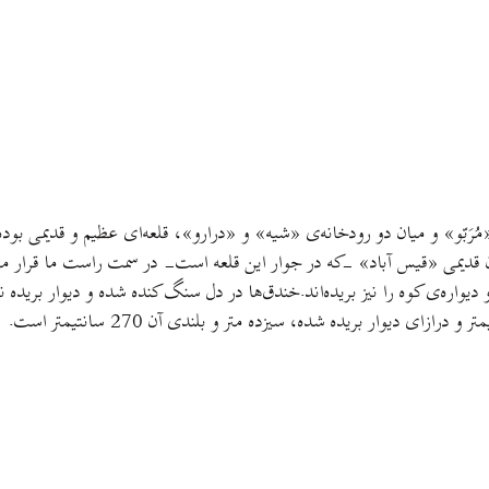
1) و زیردست دهکده‌ی بزرگ «مُرَبّو» و میان دو رودخانه‌ی «شیه» و «درارو»، قلعه‌ای عظ
رستان قدیمی «قیس آباد» -که در جوار این قلعه است- در سمت راست ما قرار م
و دیواره‌ی کوه را نیز بریده‌اند.خندق‌ها در دل سنگ کنده شده و دیوار برید