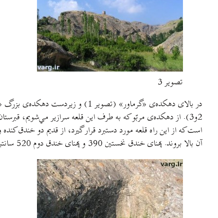
تصویر 3
در بالا‌ی دهکده‌ی «گرماور» (تصویر 
2‌و‌3). از دهکده‌ی مربّو که به طرف این قلعه سرازیر مي‌شویم، قب
است که از این راه قلعه مورد دستبرد قرار گیرد، از قدیم دو خندق کنده 
آن بالا بروند.‌ پهنای خندق نخستین 390 و پهنای خندق دوم 520 سانتیمتر و درازای دیوار بریده شده، سیزده متر و بلندی آن 270 سانتیمتر است.