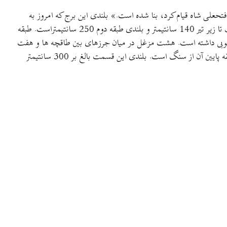
حعلی شاه قیام کرد، بنا شده است.» بلندی این برج که امروز به
«برج خان» معروف است، 680 سانتیمتر و قطر دایره‌ی آن از داخل، 350 سانتیمتر و قطر دیوار برج 120 سانتیمتر است. بلندی طبقه اول از کف تا زیر تیر 140 سانتیمتر و بلندی طبقه دوم 250 سانتیمتراست. طبقه
سانتیمتر است. بالای تیرهای پوشش طبقه بالا تخته کوبی داشته است. هشت مزغل در میان جرزهای بین طاقچه ها و هفت
مزغل در وسط هر طاقچه در طبقه دوم دیده می شود. طبقه پایین و بالا، هر یک دری به پهنای یک متر داشته است.قسمتی از بنیاد برج و دیوار طبقه پایین آن از سنگ است. بلندی این قسمت بالغ بر 300 سانتیمتر