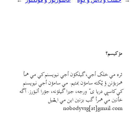
←
خشت و داس و گُوِه
عاشورپور و فولکلور
→
مۊ کيسم؟
ئره مي خلک أجي، گيلکؤن أجي نيويسنم کي مي همأ
همزبؤنن ؤ يٚکته سامؤن بمتيم. مي سامؤن أجي نيويسنم
کي کاسپي دريا ی ٚ ورجه، جيرا گيلؤنه، جؤرا ألبۊرز. أگه
خأنين مي همرأ گب بزنين اين مي ايمٚیل‌ ‌
nobodyvrg[at]gmail.com