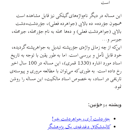
است
این مساله در دیگر نام‌واژه‌های گیلکی نیز قابل مشاهده است
همچون جؤرده= ده بالایی (جواهرده فعلی)، جؤردشت=دشت
بالایی (جواهردشت فعلی) و ده‌ها محله به نام جؤرمحله، جیرمحله،
جیرسر و…
این‌که از چه زمانی واژه‌ی جؤرپشته تبدیل به جواهرپشته گردیده،
خود قابل تأمل و بررسی است. اما به طور یقین با توجه به تاریخ
اسناد مورد اشاره (1330 قمری)، این مساله در 100 سال اخیر
رخ داده است. به طوری که می‌توان با مطالعه مروری و پیوسته‌ی
تاریخی در اسناد، به خصوص اسناد مالکیت، این مساله را روشن
نمود.
ويشته بۊخؤنين:
جؤردشت آری، جواهردشت خیر!
کالبدشکافی دغدغه‌ی يک پژوهشگر