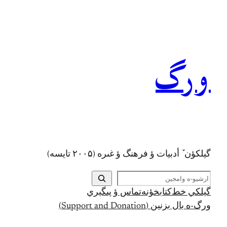
رفتن
به
محتوا
ورگ
گيلکؤن ٚ أدبیات ؤ فرهنگ ؤ غىره (۲۰۰۵ تايسه)
ج
س
گيلکي خط
کتابخؤنه
تماس ؤ پىگيري
ت
ورگ-ه بال بزنين (Support and Donation)
ج
و