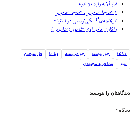
بهار ألاله زاره مۊ نميرم
از همه‌جا سماموس، همه‌جا سماموس
تاريخچه‌ی گيلکی‌نويسی در اينترنت
واکاوی نامواژه‌ی سُماموز (سماموس)
۱۵۸۱
جؤرپوشته
جواهرپشته
ديا ما
فارسیختن
نؤم
نیما فرید مجتهدی
دیدگاهتان را بنویسید
دیدگاه
*