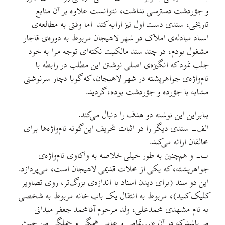
و جؤردشت دسترسی نداشت، نتوانست علاوه بر آن منابع
تاریخی، سندی دست اول نیز ارایه کند. اما وقتی به مطالعه‌ی
اسناد مبادله‌ی املاک در شهر لاهیجان مربوط به دوره‌ی قاجار
مشغول بودم، در چند سند مالکیت نکته‌ای توجه مرا به خود
جلب نمود که انگیزه‌ی اصلی نوشتن این مطلب در رابطه با
نام‌واژه‌ی جواهر‌پشته در شهر لاهیجان، که گویا دچار سرنوشتی
مشابه با جؤرده و جؤردشت بوده، گردید.
بنابراین این نوشته دو هدف را دنبال می‌کند.
الف- سندی دیگر را در اثبات تحریف این گونه نام‌واژه‌ها برای
مخالفان ارائه می‌کند.
ب- و هم‌چنین به طور خیلی خلاصه به واکاوی نام‌واژه‌ی
جواهرپشته، که یکی از محلات قدیمی لاهیجان است، می‌پردازد.
این دو سند (برای ديدن اسناد با اندازه‌ی بزرگ‌تر، روی تصاوير
کليک کنيد)، مربوط به انتقال یک باب خانه مربوط به شخصی
به نام مشهدی محمدعلی، ولد مرحوم آقامحمد جعفر میدانی
می‌باشد که در آن «…تمامی و عامی همگی و جملگی من حیث