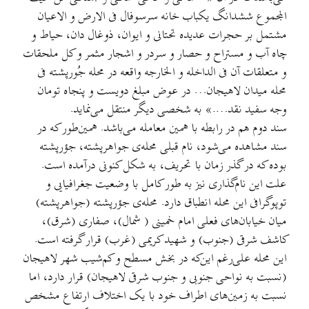
المجموع ششدانگ یکباب خانه سرسوفال فی الارض و الاعیان
مشتمل بر حجرات عدیده تحتانی و ایوان، ذوغال دان، حیاط و
چاه آب و مستراح و حصار و سردر و اشجار مثمر و کل ملحقات
و متعلقات آن فی الداخله و الخارجه واقعه در محله جُورپشته فی
محله میدان لاهیجان… در عوض مبلغ دویست و پنجاه تومان
وجه سفید نقد….» به شخصی دیگر منتقل می‌نماید.
سند دوم هم در رابطه با همین معامله می‌باشد. همین‌طور که در
سند مشاهده می‌شود، نام قبلی محله‌ی جواهرپشته، جؤرپشته
بوده که در گذر زمان با تحریف، به شکل کنونی درآمده است‌.
علت این نام‌گذاری نیز به طور کامل با وضعیت جغرافیایی و
توپوگرافی این محله انطباق دارد. محله‌ی جؤرپشته (جواهرپشته)
میان خیابان‌های فعلی امام خمینی ( شمال)، صفاری (‌شرق‌)،
کاشف شرقی‌ (جنوب‌) و شهید کریمی (غرب‌) قرار گرفته است.
این محله علی‌رغم این‌که‌ در بخش مسطح و کم‌شیب شهر لاهیجان
(نسبت به نواحی جنوبی و جنوب شرقی لاهیجان) قرار دارد، اما
نسبت به زمین‌های اطراف خود با یک اختلاف ارتفاع مشخص