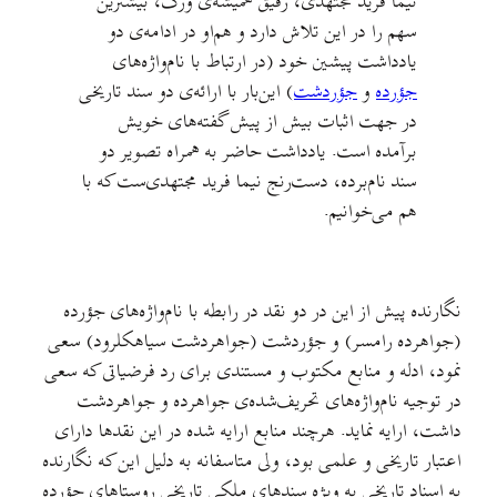
نيما فريد مجتهدی، رفيق هميشه‌ی ورگ، بيشترين
سهم را در اين تلاش دارد و هم‌او در ادامه‌ی دو
يادداشت پيشين خود (در ارتباط با نام‌واژه‌های
جؤرده
و
جؤردشت
) اين‌بار با ارائه‌ی دو سند تاريخی
در جهت اثبات بيش از پيش گفته‌های خويش
برآمده است. يادداشت حاضر به همراه تصوير دو
سند نام‌برده، دست‌رنج نيما فريد مجتهدی‌ست که با
هم می‌خوانيم.
نگارنده پیش از این در دو نقد در رابطه با نام‌واژه‌های جؤرده
(جواهرده رامسر) و جؤردشت (جواهردشت سیاهکلرود) سعی
نمود، ادله و منابع مکتوب و مستندی برای رد فرضیاتی که سعی
در توجیه نام‌واژه‌های تحریف‌شده‌ی جواهرده و جواهردشت
داشت، ارایه نماید. هرچند منابع ارایه شده در این نقدها دارای
اعتبار تاریخی و علمی بود، ولی متاسفانه به دلیل این که نگارنده
به اسناد تاریخی به ویژه سندهای ملکی تاریخی روستاهای جؤرده