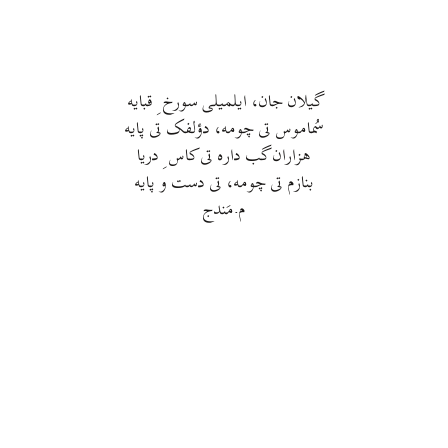
گيلان جان، ايلميلی سورخ ِ قبايه
سُماموس تی چومه، دؤلفک تی پايه
هزاران گب داره تی کاس ِ دريا
بنازم تی چومه، تی دست و پايه
م.مَندج