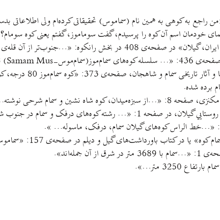
ن راجع به کوهی به همين نام (سماموس) تحقيقاتی کرده‌ام ولی اطلاعاتی بدست 
ای خودمان اسم آن کوه را پرسيدم، گفت سوماموز، گفتم يعنی کوه سومام؟ ج
) تلفظ می‌شود».