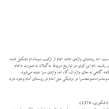
ست. اما ريشه‌يابی واژه‌ی سمام، سمام از ترکیب سوما+ام تشکیل شده
جار=برنجزار زاهد» در رشت. نام اين کوی در تواريخ مربوط به گيلان به صورت «سمام
. گاهی به جای واژه ان، گا، ام، واژه‌ی سرا ديده می‌شود.
، در منطقه‌ی سمام تپه‌ای به نام سوماسرا=صومعه‌سرا در نزديکی میل امام در روستای اُمام وجود دارد.