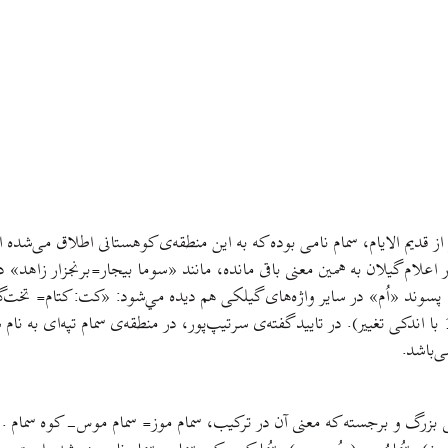
 قديم الايام، سمام نامی بوده که به اين منطقه‌ی کوهستانی اطلاق می‌شده ا
‌باشد سوما«suma» = زاهد. اين واژه در اعلام گيلان به همين معنی باقی مانده، مانند «سوما بي
ند «اُم» در ساير واژه‌های گيلکی هم ديده مي‌شود: «کت: کتام= تخت‌گاه»
سوماسرا که امروزه صومعه‌سرا خوانده می‌شود». (سرتیپ پور، 1371 با اندکی تغییر). در تاييد گفته‌ی سرتيپ‌پور
ی‌باشد.