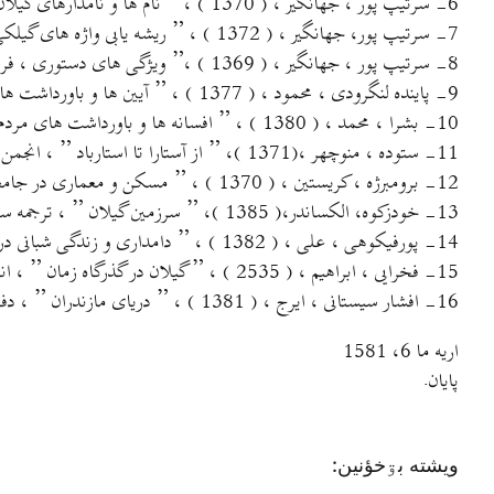
6- سرتیپ پور ، جهانگیر ، ( 1370 ) ، ” نام ها و نامدارهای گیلان ” ، رشت ، انتشارات گیلکان .
7- سرتیپ پور، جهانگیر ، ( 1372 ) ، ” ریشه یابی واژه های گیلکی و وجه تسمیه شهر ها و روستاهای گیلان “، رشت ، انتشارات گیلکان .
8- سرتیپ پور ، جهانگیر ، ( 1369 ) ،” ویژگی های دستوری ، فرهنگ واژه های گیلکی ” ، رشت، انتشارات گیلکان.
9- پاینده لنگرودی ، محمود ، ( 1377 ) ، ” آیین ها و باورداشت های گیل و دیلم ” ، پژوهشگاه علوم انسانی و مطالعات فرهنگی ، تهران.
10- بشرا ، محمد ، ( 1380 ) ، ” افسانه ها و باورداشت های مردم شناختی جانوران و گیاهان در گیلان”، انتشارات دهسرا ، رشت.
11- ستوده ، منوچهر ،(1371 )، ” از آستارا تا استارباد ” ، انجمن آثار و مفاخر فرهنگی ، تهران .
12- برومبرژه ، کریستین ، ( 1370 ) ، ” مسکن و معماری در جامعه روستای گیلان ( مطالعات مردم شناسی ) ” ، موسسه مطالعات و تحقیقات فرهنگی با همکاری استانداری گیلان ، تهران ، 1370.
13- خودزکوه، الکساندر،( 1385 )، ” سرزمین گیلان ” ، ترجمه سیروس سهامی ، نشر ایلیا .
14- پورفیکوهی ، علی ، ( 1382 ) ، ” دامداری و زندگی شبانی در گیلان” ، 1382 ، دانشگاه آزاد اسلامی واحد رشت.
15- فخرایی ، ابراهیم ، ( 2535 ) ، ” گیلان در گذرگاه زمان ” ، انتشارات گیلکان ،رشت.
16- افشار سیستانی ، ایرج ، ( 1381 ) ، ” دریای مازندران ” ، دفتر مطالعات سیاسی و بین المللی ، مرکز چاپ و انتشارات وزارت امور خارجه ، تهران
اريه ما 6، 1581
پايان.
ويشته بۊخؤنين: