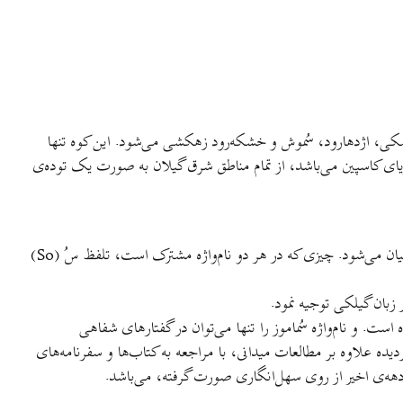
د]، کاکرود، کَشکی، اژدهارود، سُموش و خشکه‌رود زهکشی می‌شود. اين کوه تنها
ر سمت دريای کاسپين می‌باشد، از تمام مناطق شرق گيلان به صورت یک توده‌ی
بايد توجه داشته باشيم که تلفظ درست اين نام‌واژه به چه شکل است؟ در تلفظ ميان گالش‌های اطراف کوه، واژه‌ی سُماموس و هم سُمامُوز، هر دو بيان می‌شود. چيزی که در هر دو نام‌واژه مشترک است، تلفظ سُ (So)
زبان گيلکی توجيه نمود.
 است. و نام‌واژه سُماموز را تنها می‌توان در گفتارهای شفاهی
ده علاوه بر مطالعات ميدانی، با مراجعه به کتاب‌ها و سفرنامه‌های
 دهه‌ی اخير از روی سهل‌انگاری صورت گرفته، می‌باشد.