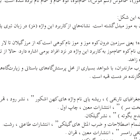
اموز)، سُمامُوس (سُم موس)، سُمام‌کوه، کوه سمام و سمام نام برده شده است. بن
به اين شکل:
به موز مبدل گشته است. نشانه‌هايي از کاربرد اين واژه (مَز) در زبان تبری
ده؛ يعنی سرزمين درون کوه موز و موز نام کوهی است که از مرز گيلان تا لار و
 زاهد.
غرب مازندران، با شواهد بسياری از محل پرستش‌گاه‌های باستانی و زيارت‌گاه
ارنده در دست تهیه است .