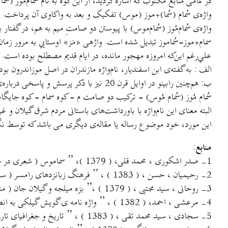
در تمامی منابع مکتوب که اشاره گرديد، از اين کوه به نام سُمام‌مُوز (سُم
واژه‌ی سُمام (سُما)+موز (موس) تفکيک و بعد به واکاوی آن پرداخت.
واژه‌ی سُمام‌مُوز (سُمام‌موس) با پيوستن دو صامتِ ميم به هم، در گفتار 
سمام+موز=سُماموز تبديل شده است. واژهی «مَز» اوستايي به مرور زمان 
علي‌رغم اين‌که امروزه مهجور مانده، در ايام قديم مصطلح بوده است.
الف : به گفته‌ی ابن اسفنديار، نام‌واژه مازندران در اصل موزاندرون بو
ب: هم‌چنين رابينو در اوايل قرن 20 نيز با ذکر پرسش و پاسخی درباره‌ی نام کوه سمام‌موز به کاربرد اين واژه در نزد افراد بومی اشاره دارد. حالا از ترکيب اين دو واژه می توان اين فرضيه را ارائه نمود:
سُمام مُوز (سُمام مُوس) = ترکيب دو صامت م = کوه سمام = کوه جايگاه
البته معنای اين نام‌واژه با باورداشت‌های باستانی مردم شرق گيلان و 
اين مورد، خود موضوع رساله يا مقاله‌ی ديگری می باشد که توسط نگ
منابع:
1- صدر اشکوری ، محمد قلی، ( 1379 )، ” سماموس ( شعری در جغرافیای تاریخی ) ، ریشه یابی نام واژه های کهن اشکور ” ، نشر رود ، تهران .
2- رحیمیان ، حسن ، ( 1383 ) ، ” فرهنگ زبانزدهای رامسر ( سخت سر ) ” ، انتشارات معین ، چاپ اول .
3- روحانی ، سید مجتبی ، ( 1379 ) ،” بزه میلجه و گیلان جان ( مندج بگوته ) ” ، نشر گیلکان.
4- مرعشی ، احمد، ( 1382 ) ، ” واژه نامه ی گویش گیلکی به انضمام اصطلاحات و ضرب المثل های گیلکی” ، انتشارات طاعتی ، رشت.
5- سجادی ، سید محمد تقی ، ( 1383 ) ، ” تاریخ و جغرافیای تاریخی رامسر ” ، انتشارات معین ، تهران .