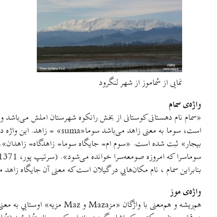
نمایی از سُماموز از شهر لنگرود
واژه‌ی سمام
«سمام نام دهستانی کوستانی از بخش رانکوه شهرستان املش می‌باشد و از
است، سوما به معنی زاهد می
بيجار» ثبت شده است. «سوم ام= جايگاه سوما= زاهدگاه= زاهدان». پسو
بنابراين سمام ، نام مکان‌هايي در گيلان است که معنی آن جايگاه زاهد م
واژه‌ی موز
هم‌ريشه و هم‌معنی با واژگان «مزMaza و Maz مزيه» اوستايي به معنی بزرگ و برجسته که معنی آن در ترکيب، سمام موز= سمام موس- کوه سمام . (اشکوری، 1374).