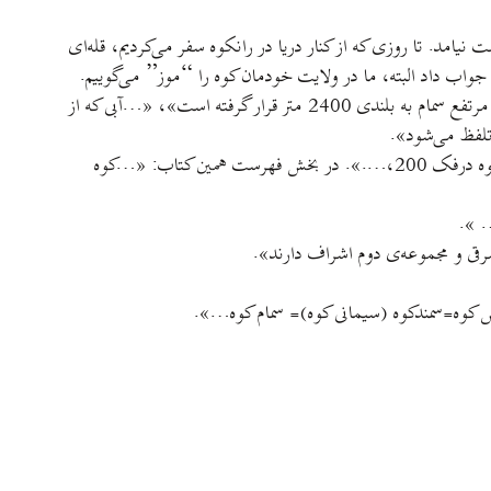
نيامد. تا روزی که از کنار دريا در رانکوه سفر می‌کرديم، قله‌ای
واب داد البته، ما در ولايت خودمان کوه را “موز” می‌گوييم.
(سجادی، سيدمحمدتقی به نقل از رابينو). يا در کتاب «ولايت دارالمرز ايران، گيلان» در صفحه‌ی 408 در بخش رانکوه: «…جنوب‌تر از آن قله‌ی مرتفع سمام به بلندی 2400 متر قرار گرفته است»، «…آبی که از
2- دکتر منوچهر ستوده، در کتاب «از آستارا تا استرآباد» در بخش بناها و آثار تاريخی سمام و شاهجان، صفحه‌ی 373: «کوه سمام‌موز 80 درجه، کوه درفک 200،….». در بخش فهرست همين کتاب: «…کوه