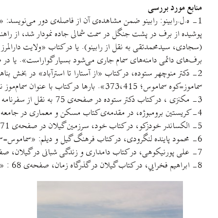
منابع مورد بررسی
1- ه.ل.رابينو: رابينو ضمن مشاهده‌ی آن از فاصله‌ی دور می‌نويسد: «م
پوشيده از برف در پشت جنگل در سمت شمالی جاده نمودار شد، از راهنم
برف‌های دائمی دامنه‌های سمام جاری می‌شود بسيار گواراست». يا در صفحه‌ی 436: «… سلسله کوه‌های سمام‌موز(سمام‌موس-Samam Mus
سماموز=کوه سماموس؛ 373،415». بارها در کتاب با عنوان سمام‌موز نام برده شده.
3- مکنزی ، در کتاب دکتر ستوده در صفحه‌ی 75 به نقل از سفرنامه مکنزی، صفحه 8: «…از سبزه‌ميدان، کوه شاه نشين و سمام شرحی نوشته… ».
4- کريستين برومبوژه، در مقدمه‌ی کتاب مسکن و معماری در جامعه روستايي گيلان، در صفحه 1: «… رشته کوه‌های درفک و سمام در جنوب شرقی و مجموعه‌ی دوم اشراف دارند».
5- الکساندر خودزکو، در کتاب خود، سرزمين گيلان در صفحه‌ی 71: «…خط الراس کوه‌های گيلان سمام، درفک، ماسوله… ».
6- محمود پاينده لنگرودی، در کتاب فرهنگ گيل و ديلم: «سماموس=سمام کوه» يا در کتاب باورداشت‌های گيل و ديلم در صفحه‌ی 157: «سماموس کوه=سمندکوه (سيمانی کوه)= سمام کوه…».
7- علی پورنيکوهی، در کتاب دامداری و زندگی شبانی در گيلان، صفحه‌ی 1: «…سمام با 3689 متر در شرق از آن جمله‌اند».
8- ابراهيم فخرايي، در کتاب گيلان در گذرگاه زمان، صفحه‌ی 68 : «سمام بارتفاع 3250 متر…».