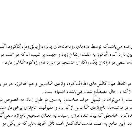
37 متر، يک طاقديس مرکب و رورانده می‌باشد که توسط دره‌های رودخانه‌های پولرود [پولؤرو
ا با دريای کاسپين دارد. کوه سُمامُوز به علت ارتفاع زياد و جهت پر شيب آن که د
‌ها سعی در ارائه‌ی يک واکاوی منسجم در مورد نام‌واژه کوه سُمامُوز دارد.
ه است را می‌توان در تبديل حرف صامت ز به سين در طول زمان به خصوص در 
در نوشته‌ها، نام‌واژه‌ی سُماموس از کاربرد و مقبوليت عام‌تری برخوردار شده
 کرد. همان‌طور که بيان شد، برای رسيدن به معنای صحيح نام‌واژه سعی گردي
ردد. اين منابع به علت قدمت‌شان کمتر تحت تاثير تحريف‌هايی که در يکی دو