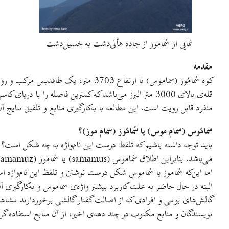
نمایی از سُماموز از جاده هألی‌دشت به خسیل‌دشت
مقدمه
کوه سُمامُوز (سماموس) با ارتفاع 03
قله‌ی بالای 3000 متر البرز می‌باشد که کمترين فاصله ر
منفرد قابل رويت است. اين مطالعه با به‌کارگيری منابع و تلفيق نتايج آن
سمامُوس (سمام موس) يا سُمامُوز (سمام موز)؟
می‌باشد. بنابراين اطلاق سَماموس (samāmus) يا سَماموز (samāmuz) که در حال مصطلح شدن می‌باشد، اشتباه است.
اما اين‌که سُماموز يا سُماموس شکل درست نوشتن و تلفظ اين نام‌واژ
البته در حال حاضر به علت کاربرد بيشتر واژه‌ی سماموس و به‌کارگيری آن 
گالش‌های بومی و افرادی که از اصالت گفتار گالشی برخوردارند مشاهده
نويسندگان و منابع مکتوب در چند دهه‌ی اخير، از آن منابع استفاده گ