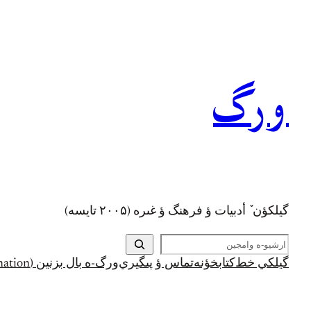
رفتن
به
محتوا
ورگ
گيلکؤن ٚ أدبیات ؤ فرهنگ ؤ غىره (۲۰۰۵ تايسه)
ج
س
گيلکي خط
کتابخؤنه
تماس ؤ پىگيري
ورگ-ه بال بزنين (Support and Donation)
ت
ج
و