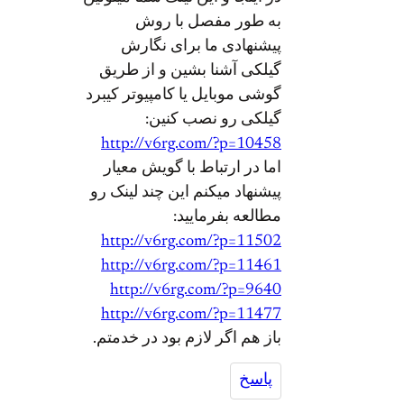
به طور مفصل با روش
پیشنهادی ما برای نگارش
گیلکی آشنا بشین و از طریق
گوشی موبایل یا کامپیوتر کیبرد
گیلکی رو نصب کنین:
http://v6rg.com/?p=10458
اما در ارتباط با گویش معیار
پیشنهاد میکنم این چند لینک رو
مطالعه بفرمایید:
http://v6rg.com/?p=11502
http://v6rg.com/?p=11461
http://v6rg.com/?p=9640
http://v6rg.com/?p=11477
باز هم اگر لازم بود در خدمتم.
پاسخ