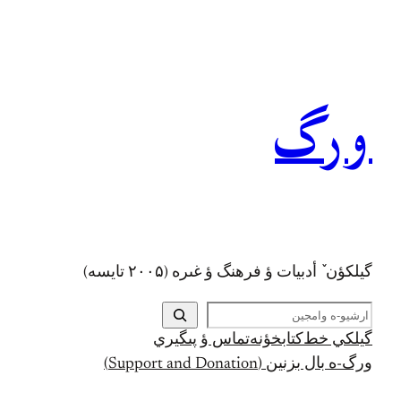
رفتن
به
محتوا
ورگ
گيلکؤن ٚ أدبیات ؤ فرهنگ ؤ غىره (۲۰۰۵ تايسه)
ج
س
گيلکي خط
کتابخؤنه
تماس ؤ پىگيري
ت
ورگ-ه بال بزنين (Support and Donation)
ج
و