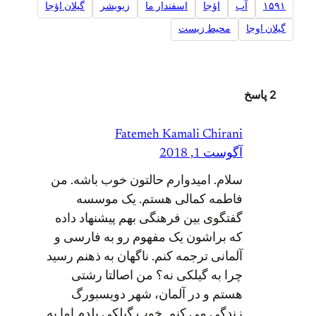
۱۵۹۱
آب
اؤجا
اسفندار ما
زیویشر
گیلان اؤجا
گیلان اوجا
محیط زیست
2 پاسخ
Fatemeh Kamali Chirani
آگوست 1, 2018
سلام. امیدوارم حالتون خوب باشه. من
فاطمه کمالی هستم. یک موسسه
گفتگوی بین فرهنگی بهم پیشنهاد داده
که براشون یک مفهوم رو به فارسی و
آلمانی ترجمه کنم. ناگهان به ذهنم رسید
چرا به گیلکی نه؟ من اصالتا رشتی
هستم و در آلمان، شهر دویسبورگ
زندگی می کنم. خوب گیلکی بلدم اما به