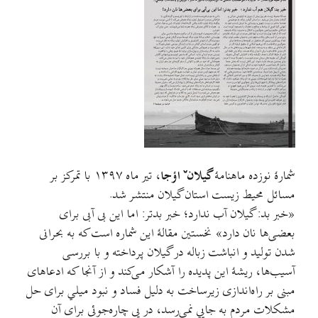
شمارۀ نوزده ماهنامۀ
گیلانˇ اؤجا
، تیر ماه ۱۳۹۷ با تمرکز بر
مسائل محیط زیست استان گیلان منتشر شد.
«خبر بد: گیلان آب ندارد؛ خبر بدتر: اما این بی آبی برای
بعضی‌ها نان دارد» نخستین مقالۀ این شماره است که به بحرانی
شدن تولید و انباشت زباله در گیلان پرداخته و با بررسی
آسیب‌ها، ریشۀ این پدیده را آشکار می‌کند و از آنجا که ادعاهای
مبنی بر راه‌اندازی زيرساخت به دليل فساد و نبود ميلي برای حل
مشکلات مردم به جايي نمی‌رسد، در پی چاره‌جوئی برای آن