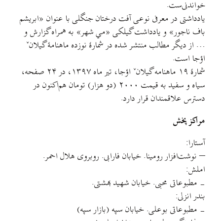
خواندنی‌ست.
یادداشتی در معرفی نوعی آفت درختان جنگلی با عنوان «ابریشم
باف ناجور» و یادداشت گیلکی «مي شهر» به همراه گزارش و
… از دیگر مطالب منتشر شده در شمارۀ نوزده ماهنامۀ گیلانˇ
اؤجا است.
شمارۀ ۱۹ ماهنامه گيلانˇ اؤجا، تیر ماه ۱۳۹۷، در ۲۴ صفحه،
سیاه و سفید به قیمت ۲۰۰۰ (دو هزار) تومان هم‌اکنون در
دسترس علاقمندان قرار دارد.
مراکز پخش
آستارا:
– نوشت‌افزار رومینا. خیابان فارابی. روبروی هلال احمر.
املش:
-‌ مطبوعاتی محبی. خیابان شهید بهشتی.
بندر انزلی:
-‌ مطبوعاتی بوعلی. خیابان سپه (بازار سپه)