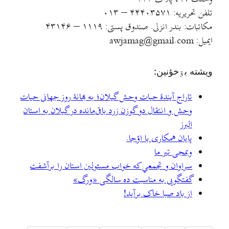
تلفن تحریریه: ۴۴۴۰۳۵۷۱ – ۰۱۳
مکاتبات: بندر انزلی. صندوق پستی: ۱۱۱۹ – ۴۳۱۴۶
ایمیل: awjamag@gmail.com
ويشته بۊخؤنين:
تاراج آیندهٔ حیات وحش گیلان؛ به بهانهٔ روز جهانی حیات
وحش و انتقال دو گوزن زرد باقی‌مانده در گیلان به استان
البرز
پایان همکاری با اؤجا.
وبمجی تیر ما
سراوان و تجمعي که خواب مسئولین استان را برآشفت
گفتگویی به مناسبت ده سالگی «ورگ»
از باد صبا خاک برآید!