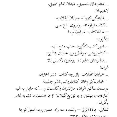
-‌ مطبوعاتی حسینی. میدان امام خمینی.
لاهیجان:
-‌ نمایندگی کیهان. خیابان انقلاب.
-‌ کتاب فرازمند. روبروی باغ ملی.
– خانهٔ کتاب. خیابان نیما.
لنگرود:
-‌ شهر کتاب لنگرود. جنب منبع آب.
-‌ کتابفروشی میرفطروس. خیابان بهشتی.
-‌ مطبوعاتی علیزاده. روبه‌روی کفش بلا.
تهران:
-‌ خیابان انقلاب. بازارچه کتاب. نشر اختران.
– خیابان کریم‌خان. کتابفروشی نشر چشمه.
دوستان ساکن تهران، مازندران و گلستان و… که مایل به تهیه
شماره‌های پیشین و یا توزیع گیلانˇ اؤجا هستند با نشریه تماس
بگیرند.
نشانی: جادۀ انزلی – رشت، سه راه حسن رود، نبش کوچۀ
وحدت ۱۷، پلاک ۳۳۳