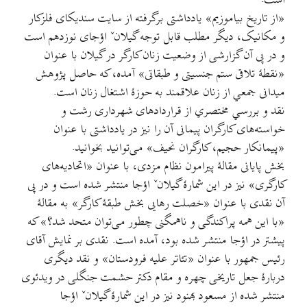
است.
«از تاریخ بیاموزیم» یادداشتی برگرفته از سایت سندیکای فلزکار
و مکانیک، دیگر مطلب قابل توجه گیلانˇ اؤجای نوزدهم است
و در پی آن گزارشی از وضعیت زنان کارگر در گیلان با عنوان
«نقطهٔ تلاقی ستم جنسیتی و طبقاتی» آمده، که حاصل پژوهش
میدانی جمعي از زنان علاقمند به حوزهٔ اشتغال زنان است.
نقد و بررسي مختصري از قراردادهای شهرداری رشت و
خواسته‌های کارگران پیمانی آن را نیز در یادداشتی با عنوان
«پیمانکار حجیم، کارگران نحیف» می‌توانید بخوانید.
بخش پایانی مقالۀ پیرامون نظام مزدی، با عنوان «اتحادیه‌های
کارگری» نیز در این شمارۀ گیلانˇ اؤجا منتشر شده است و در پی
آن نقدی با عنوان «خصلت رهایی بخش طبقۀ کارگر» به مقالۀ
«با این همه پراکندگی و ناهمگنی چطور می‌توان متحد شد؟» که
پیشتر در اؤجا منتشر شده بود، آمده است. نقدی بر نمایش آقای
رئیس جمهور با عنوان «تئاتر علیه فرودستان» و نقد دیگری
دربارۀ جعل تاریخی چهره و مقام دکتر حشمت جنگلی در ویدئوی
منتشر شده از مسعود بهنود نیز در این شمارۀ گیلانˇ اؤجا