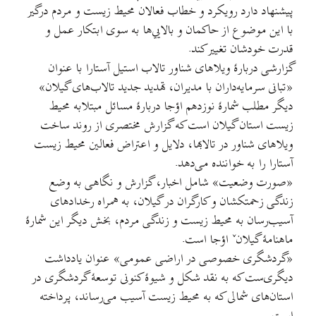
پیشنهاد دارد رویکرد و خطاب فعالان محیط زیست و مردم درگیر
با این موضوع از حاکمان و بالایي‌ها به سوی ابتکار عمل و
قدرت خودشان تغییر کند.
گزارشی دربارۀ ویلاهای شناور تالاب استیل آستارا با عنوان
«تبانی سرمایه‌داران با مدیران، تهدید جدید تالاب‌های گیلان»
دیگر مطلب شمارۀ نوزدهم اؤجا دربارۀ مسائل مبتلابه محیط
زیست استان گیلان است که گزارش مختصری از روند ساخت
ویلاهای شناور در تالابها، دلایل و اعتراض فعالین محیط زیست
آستارا را به خواننده می‌دهد.
«صورت وضعیت» شامل اخبار، گزارش و نگاهی به وضع
زندگی زحمتکشان و کارگران در گیلان، به همراه رخدادهای
آسیب‌رسان به محیط زیست و زندگی مردم، بخش دیگر این شمارۀ
ماهنامۀ گیلانˇ اؤجا است.
«گردشگری خصوصی در اراضی عمومی» عنوان یادداشت
دیگری‌ست که به نقد شکل و شیوۀ کنونی توسعۀ گردشگری در
استان‌های شمالی که به محیط زیست آسیب می‌رساند، پرداخته