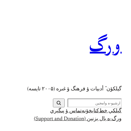
رفتن
به
محتوا
ورگ
گيلکؤن ٚ أدبیات ؤ فرهنگ ؤ غىره (۲۰۰۵ تايسه)
ج
س
گيلکي خط
کتابخؤنه
تماس ؤ پىگيري
ت
ورگ-ه بال بزنين (Support and Donation)
ج
و