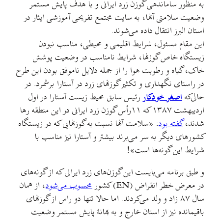
به منظور ساماندهی گوزن زرد ایرانی و با هدف پایش مستمر
وضعیت سلامتی آنها، به سایت مجتمع تفریحی آموزشی ایثار در
استان البرز انتقال داده می‌شوند.
این مقام مسئول، شرایط اقلیمی و محیطی، مناسب نبودن
زیستگاه خاص گوزنها، شرایط نامناسب در وضعیت پوشش
خاک، گیاه و رطوبت هوا را از جمله دلایل ناموفق بودن این طرح
در راستای نگهداری و تکثیر گوزنهای زرد در آستارا برشمرد. در
حالی‌که
اصغر خودكار
رئیس سابق محیط زیست آستارا در اول
اردیبهشت ۱۳۸۷ که ۱۱رأس گوزن زرد ايرانی در این منطقه رها
شدند،
گفته بود
: «سلامت آنها نسبت به گوزنهايی كه در زيستگاه
كشورهای ديگر به سر می‌برند بيشتر و آستارا نيز مناسب با
شرايط اين گونه‌ها است»!
و طبق برنامه می‌بایست این گوزن‌های زرد ایرانی که از گونه‌های
در معرض خطر انقراض (EN) کشور
محسوب می‌شود
، از همان
سال ۸۷ زاد و ولد می‌کردند. اما حالا تنها دو راس از گوزنهای
باقیمانده نیز از استان خارج و به بهانهٔ پایش مستمر وضعیت