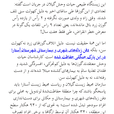
این زیستگاه طبیعی حیات وحش گیلان در جریان است گفته:
تعدادی از این گوزنها طی سالهای اخیر به دلیل کهولت سنی تلف
شدند. وقتی زاد و ولدی صورت نگرفته و ۲ رأس از یازده رأس
گوزن زرد باقی مانده‌اند، یعنی تعداد ۹ راس تلفات یک گونهٔ در
معرض خطر انقراض، طی فقط هفت سال!
اما این همهٔ حقیقت نیست. دلیل اتلاف گوزنهای زرد نه کهولت
سن، بلکه
دفن زباله‌های شهری و بیمارستانی شهرستان آستارا
در این پارک جنگلی حفاظت شده
است. کارشناسان حیات
وحش معتقدند گوزن‌ها به دلیل کم‌تحرکی، افسردگی شدید و
فقدان تغذیهٔ سالم به بیماریهای کشنده مبتلا شده‌اند و از دست
رفته‌اند، نه به دلیل کهولت سن.
سازمان محیط زیست گیلان و ریاست محیط زیست آستارا باید
پاسخگو باشند که چرا منطقهٔ حفاظت‌شدهٔ لوندویل به محلی برای
دفن زباله‌های شهری و بیمارستانی و مکانی برای دست‌اندازی
افراد سودجو تبدل شده است؛ به نحوی که از ۹۴۰ هکتار سطح
این منطقه، ۳۴۰ هکتار آن توسط ارگانها و برخی افراد تصرف