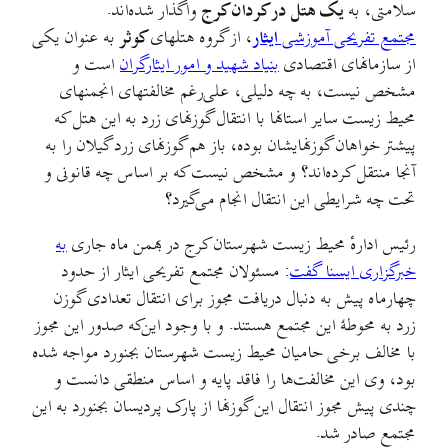
سلامتی، به
یک هتل در کردان کرج
واگذار شده‌اند.
مجتمع تفریحی آموزشی
ایثار
، از گروه هتلهای
کوثر
به عنوان یکی
از سازمانهای اقتصادی
بنیاد شهید و امور ایثارگران
است و
مشخص نیست، به چه دلیلی، علی‌رغم مخالفتهای انجمنهای
محیط زیست سایر استانها با انتقال گوزنهای زرد به این هتل که
پیشتر خواهان گوزنهایشان بوده، باز هم گوزنهای زرد گیلان را به
آنجا منتقل کرده‌اند؟ و مشخص نیست که بر اساس چه قانونی و
تحت چه شرایطی این انتقال انجام می‌گیرد؟
رئیس اداره‌ٔ محیط زیست شهرستان کرج در بهمن ماه جاری
به
خبرگزاری ایسنا گفت
: مسئولان مجتمع تفریحی ایثار از حدود
چهارماه پیش به دنبال دریافت مجوز برای انتقال تعدادی گوزن
زرد به محوطهٔ این مجتمع هستند. و با وجود این‌که صدور این مجوز
با مخالف برخی حامیان محیط زیست شهرستان بجنورد مواجه شده
بود، وی این مخالفت‌ها را فاقد پایه و اساس منطقی دانست و
چندی پیش مجوز انتقال این گوزنها از پارک پردیسان بجنورد به این
مجتمع صادر شد.