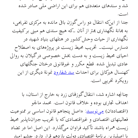
شد و سندهای متعددی هم برای این اراضی ملی صادر شده
است.
جدا از این‌که انتقال دو راس گوزن باقی مانده به مرکزی تفریحی،
به بهانهٔ نگهداری بهتر از آنان -که هیچ سندی هم مبنی بر کیفیت
نگهداری از حیات وحش کشور در هتلهای بنیاد شهید در
دسترس نیست- تخریب محیط‌ زیست در پروژه‌های به اصطلاح
احیای محیط‌ زیست و به دست بخش‌ خصوصی در گیلان به روالی
عادی تبدیل شده. قطع مکرر و غیرقانونی درختان جنگلهای
کهنسال هیرکانی برای احداث
سد شفارود
نمونهٔ دیگری از این
رویکرد تخریبی است.
چنانچه اشاره شد، انتقال گوزنهای زرد به خارج از استان، با
اهداف تجاری بوده و خلاف قانون است. محمد مالجو
(اقتصاددان)
می‌نويسد
: «اصل پنجاهم قانون اساسی بر ممنوعیت
فعالیتهای اقتصادی و غیراقتصادی که با تخریب جبران‌ناپذیر محیط‌
زیست همراه باشند تأکید فراوان می‌گذارد. این اصل اما در تضاد
با اصلیترین برنامهٔ اقتصادی دولت یازدهم قرار دارد. چشم امید