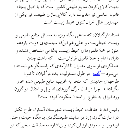
جهت کالایی کردن منابع طبیعی کشور است که با اصل پنجاه
قانون اساسی نیز مغایرت دارد. کالایی‌سازی طبیعت نیز یکی از
مهمترین علل بحران کنونی محیط‌ زیست است.
استاندار گیلان، که مدعی نگاه ویژه به مسائل منابع طبیعی و
زیست محیطی‌ست و علی‌رغم این‌که سیاستهای دولت یازدهم
هنوز در همهٔ قلمروهای محیط‌ زیست به‌تمامی مشخص نشده و
دارای ابهام و خلا قانونی فراوانی‌ست – که باعث چنین
عملکردی از سوی مدیران ناکارآمدی که پاسخگو هم نیستند،
می‌شود –
گفته
: در طول مسئولیت بنده در گیلان تاکنون
طرحهای جدیدی که منجر به تخریب منابع طبیعی شده مجوز
نگرفته‌اند. چرا در قبال مرگ گوزنهای لندویل و انتقال دو گوزن
زرد ایرانی به خارج از استان سکوت کرده است؟
رئیس ادارهٔ حفاظت محیط زیست شهرستان آستارا، طرح تکثیر
در اسارت گوزن زرد در سایت طبیعت‌گردی پناهگاه حیات وحش
لوندویل را ناموفق ارزیابی کرده و بی‌اشاره به حقیقت تلخی که در