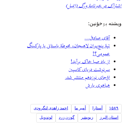
اشتراک در خبرنامهٔ ورگ (ایمیل)
ويشته بۊخؤنين:
آقای صادقی…
تپهٔ پنچ‌پیران لاهیجان، محوطهٔ باستانی یا پارکینگ
عمومی؟!
از باد صبا خاک برآید!
سرنوشت دریای کاسپین
اؤجای نوزدهم منتشر شد.
هیاهوی بارش
۱۵۸۹
آستارا
أمير ما
احمد زاهدی لنگرودی
استان البرز
زيويشر
گوزن زرد
لوندویل