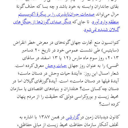
بقای جانداران وابسته به خود باشد و چه بسا که حذف گونهٔ
مرال می‌‌تواند
صدمات جبران‌ناپذیری را بر پیکرهٔ اکوسیستم
منطقه وارد آورد
. تا جایی که
دیگر صدای گوزن‌ها از جنگل‌های
گیلان شنیده نمی‌شود
.
کنوانسیون منع تجارت جهانی گونه‌های در معرض خطر انقراض
(سایتیس) طی نشست عمومی خود در تاریخ ۲۰ دسامبر
۲۰۱۳، روز سوم ماه مارس (۱۲ یا ۱۳ اسفند در سالهای
شمسی) را به عنوان روز جهانی
حیات وحش
معرفی کرده است.
شعار امسال این روز: «آیندهٔ حیات وحش در دستان ماست؛
آیندهٔ فیلها در دستان ماست» است. آیندهٔ گوزنهای گیلان اما در
دستان چه کسانی ست؟ هتلداران و بنیادهای اقتصادی یا سازمان
محیط‌ زیست و بوروکراسی دولتی که حقیقت را از مردم پنهان
کرده است؟
کانون دیدبانان زمین در
گزارشی
در بهمن ۱۳۸۷ با اشاره به
تخلف آشکار سازمان حفاظت محیط زیست از مبانی حفاظتی،