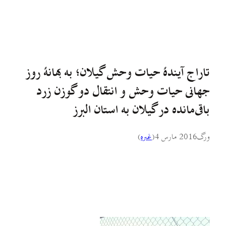
تاراج آیندهٔ حیات وحش گیلان؛ به بهانهٔ روز
جهانی حیات وحش و انتقال دو گوزن زرد
باقی‌مانده در گیلان به استان البرز
ورگ
2016 مارس 4
(
غىره
)