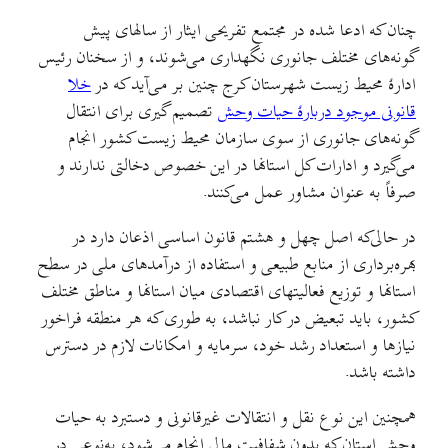
چنان که ادعا شده در مجتمع تفریحی ایثار از سالهای پیش
گونه‌های مختلف جانوری نگهداری می‌شوند، و از سخنان رئیس
ادارهٔ محیط زیست شهرستان کرج چنین بر می‌آید که در
خلا
قانونی موجود دربارهٔ حیات وحش
تصمیم گیری برای انتقال
گونه‌های جانوری از سوی سازمان محیط زیست کشور انجام
می‌گیرد و ادارات کل استانها در این خصوص دخالتی ندارند و
صرفاً به عنوان مشاور عمل می‌کنند.
در حالی‌که اصل‏ چهل و هشتم قانون اساسی اذعان دارد در
بهره‏‌برداری‏ از منابع طبیعی‏ و استفاده‏ از درآمدهای‏ ملی‏ در سطح‏
استانها و توزیع فعالیتهای‏ اقتصادی‏ میان‏ استانها و مناطق‏ مختلف‏
کشور، باید تبعیض‏ در کار نباشد، به‏ طوری‏ که‏ هر منطقه‏ فراخور
نیازها و استعداد رشد خود، سرمایه‏ و امکانات‏ لازم‏ در دسترس‏
داشته‏ باشد.
همچنین این نوع نقل و انتقالات غیرقانونی و دستبرد به حیات
وحش استان که بدون شفافیت مالی انجام می‌شود، به‌نوعی در