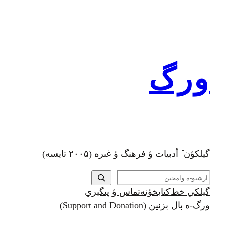
رفتن
به
محتوا
ورگ
گيلکؤن ٚ أدبیات ؤ فرهنگ ؤ غىره (۲۰۰۵ تايسه)
ج
س
گيلکي خط
کتابخؤنه
تماس ؤ پىگيري
ت
ورگ-ه بال بزنين (Support and Donation)
ج
و