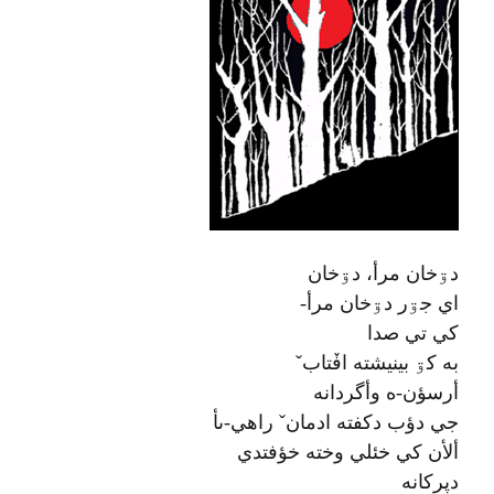
دۊخان مرأ، دۊخان
اي جۊر دۊخان مرأ-
کي تي صدا
به کۊ بينيشته افٚتابˇ
أرسؤن-ه وأگردانه
جي دؤب دکفته ادمانˇ راهي-ىأ
ألأن کي خئلي وخته خؤفتدي
دپرکانه