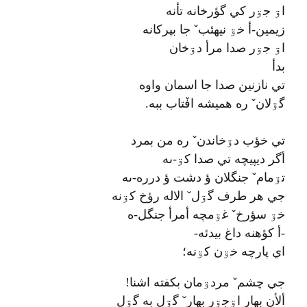
اۊ جۊر کي گؤرخانه تأنه
زيمين-أ خۊ نيهئبˇ جا بپرکانه
اۊ جۊر صدا مرأ دۊخان
بدأ
تي نازنين صدا جا اسمان واوه
گۊلانˇ ره هميشه افٚتاب ببه.
تي خؤب دۊخاندنˇ ره من بمرد
أگر ديپيچه تي صدا کۊ-ىه
تۊمامˇ جنگلان ؤ دشت ؤ درره-ىه
جي هر طرف گۊلˇ الاله رؤخ کۊنه
خۊ سؤرخˇ غۊمچه أمرأ جنگل-ه
-أ کؤهنه داغ بيدئه-
اي پارچه خۊن کۊنه؛
جي چشمˇ مردۊمان بکفته اشنا!
ألأن بهار اۊجۊر بهارˇ گۊل به گۊل