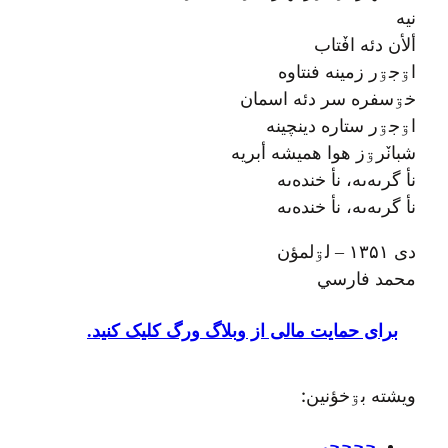
نيه
ألأن دئه افٚتاب
اۊجۊر زمينه فنتاوه
خۊسفره سر دئه اسمان
اۊجۊر ستاره دينچينه
شبانٚرۊز هوا هميشه أبريه
نأ گرىه‌ىه، نأ خنده‌ىه
نأ گرىه‌ىه، نأ خنده‌ىه
دی ۱۳۵۱ – لۊلمؤن
محمد فارسي
برای حمایت مالی از وبلاگ ورگ کلیک کنید.
ويشته بۊخؤنين:
حجحجي