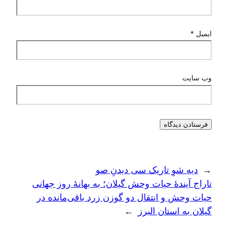
ایمیل
*
وب‌ سایت
←
دیه شوِ تاریک سی دیدنِ صو
تاراج آیندهٔ حیات وحش گیلان؛ به بهانهٔ روز جهانی
حیات وحش و انتقال دو گوزن زرد باقی‌مانده در
گیلان به استان البرز
→