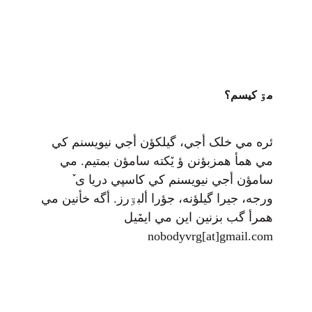
مۊ کيسم؟
ئره مي خلک أجي، گيلکؤن أجي نيويسنم کي
مي همأ همزبؤنن ؤ يٚکته سامؤن بمتيم. مي
سامؤن أجي نيويسنم کي کاسپي دريا ی ٚ
ورجه، جيرا گيلؤنه، جؤرا ألبۊرز. أگه خأنين مي
همرأ گب بزنين اين مي ايمٚیل‌ ‌
nobodyvrg[at]gmail.com