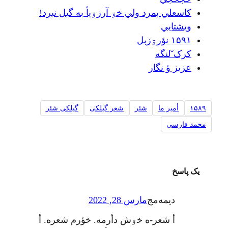
کاسعلي بمرد ولي خۊ آرزۊیأ به گيل نبرد!
ویشتایي
۱۵۹۱ نؤرۊزبل
کرکˇلنگه
عزيز ؤ نگار
۱۵۸۹
أمير ما
شئر
شعر گیلکی
گیلکی شئر
محمد فارسی
یک پاسخ
ديمه‌مج
مارس 28, 2022
أ شعر-ه خۊش دأرمه. خؤرم شعره. أ