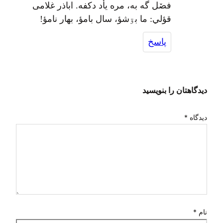
فصٚل گه به، مره یأد دکفه. اباذر غلامی
قؤلي: ما بۊشؤ، سال بامؤ، بهار نامؤ!
پاسخ
دیدگاهتان را بنویسید
دیدگاه
*
نام
*