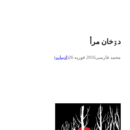
دۊخان مرأ
محمد فارسی
2016 فوریه 26
(
ادبيات
)