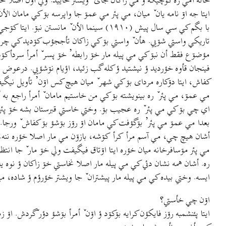
خانه أمي ره کۊچيکه ؤ مي زاکان جای ٚ ويشتر خاييد. ولي اۊن اصلا خؤر
ايتا جه اۊ نامه يان ٚ ميان، مي پئر مي عمۊ جا واپرسه بۊ کي مامان ال
با بگم کي سي سال پيش (۱۹۱۰) سينما الأن ٚ 
تاريکي واستي شۊيي. هأن ٚ واستي بۊ کي زاکان تأججؤب کۊديد کي چره ا
مؤضۊع فقط أن نبۊ کي مي پيله مار خۊ رابطه’ خۊ پسر ٚ أمرأ سردأکۊده ب
فينجان قأوه خؤرديد ؤ نيشتيد ؤ کله گب زئيد، اؤيام نۊشؤيي. درعوض ايت
کفاش، ايتا دۊکاره مردای بۊ کي شهر ٚ ميان هيچ کس اۊن’ تأويل نيگيفتي
مي عمۊ، مي پئر ٚ ره بينويشته بۊ کي من خاستيم مامان ٚ أمرأ راجع به
اي چي بۊ کي مي پئر ٚ ره عجيب بۊ. وختي خاستي قبرستان بشه خۊ پئر ٚ 
بعدا مي عمۊ مي پئر’ بۊگؤفت کي مامان اۊ رۊز بۊشؤ بۊ کفاش ٚ ورجا. م
أشان هيچ چي، مي آسم مرأ کرأ کۊشه، بازۊن مي مار اصلا خؤره ننه. أمي
مي پئر مۊسافرخانه ميان خؤره ايتا اۊتاق فيگيفت ولي خۊ مار ٚ جا انتظ
ره. أشان همه نشان دئي کي مي پيله مار اصلا نخاستي خۊ زاکان ؤ نوه ي
ايسه. وختي بيده کي مي پيله مار پيشتران ٚ جا ويشتر خؤرؤم ؤ شاده، م
اۊن چي خأستي؟
ايتا پئنشمبه رۊز فايکؤن کرايه بۊکۊد ؤ اۊن ٚ أمرأ بۊشؤ دؤر ٚگردش. ا