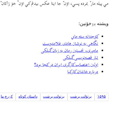
مي پيله مار ٚ بمرده پسي، اۊن ٚ جا ايتا عکس بيدئم کي اۊن’ خۊ زاکان 
ويشته بۊخؤنين:
کۊجدانه سئه ماىي
نگاهی به نوشتن هادی غلامدوست
ماه‌پری، نخستین رمان به زبان گیلکی
تبار قصه‌نویسی گیلکی
اولین اعتصاب کارگری ایران در کجا بود؟
درباره خاندان کارکيا
۱۵۹۵
برتؤلت برشت
برتولت برشت
داستان کوتاه
کۊرچ ما