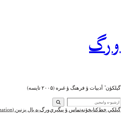
رفتن
به
محتوا
ورگ
گيلکؤن ٚ أدبیات ؤ فرهنگ ؤ غىره (۲۰۰۵ تايسه)
ج
س
گيلکي خط
کتابخؤنه
تماس ؤ پىگيري
ورگ-ه بال بزنين (Support and Donation)
ت
ج
و