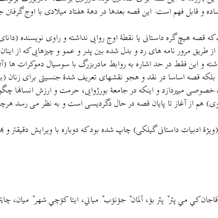
ه و قابل فهم است. اين قصه بعدها در دههٔ هفتاد ميلادی با اوج گرفتن ج
که قصه هيچ گره داستانی يا نقطهٔ اوج روایی نداشته و راوی نويسنده (دان
از طريق مرور نامه های رد و بدل شده بين پدر و عمو و چيزهایی که از اینان
ته و اين فقط در حد اشاره به روابط مادربزرگ با سوسيال دموکرات ها (آن
ده؛ بلکه قصه اساسا در نقد و هجو نقشهای تعريف شدهٔ جنسيتی برای زنان (ب
خصوصی ميپردازد و اينکه در جامعهٔ بورژوایی، حرمت و ارزش انسانها چگونه
وی) هم از آغاز تا پايان قصه در حال دگردیسی است و به نظر می رسد هرچه 
ان کي مي پئر ٚ پئر بۊ، آلمان ٚ جۊنۊب ٚ مياني، ايتا کۊچي شهر ٚ ميان، چاپخان