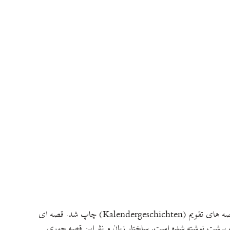
توضيح کوتاهی دربارهٔ اين داستان: داستان کوتاه بي حؤرمت پيرزناک (Die unwürdige Greisin) اولین بار در سال ۱۹۴۹ در مجموعهٔ قصه های تقویم (Kalendergeschichten) چاپ شد. قصه ای
ولت برشت نوشته شده است. ساختار زبان و نثر اين قصه جوری