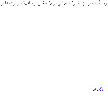
ٚ ره بيگيفته بۊ. اۊ عکس ٚ ميان کي مردن ٚ عکس بۊ، تخت ٚ سر درازه نهأ بۊ.
وگردؤن