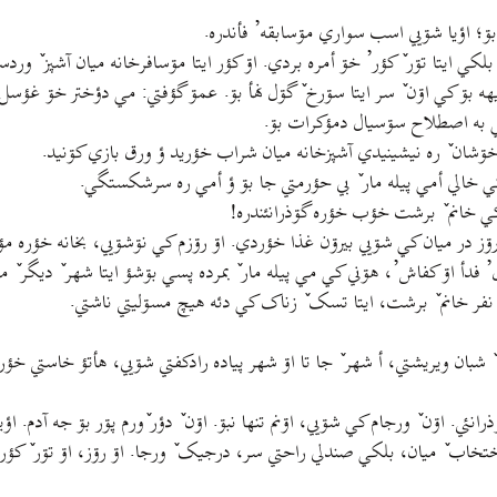
بۊ؛ اؤيا شۊيي اسب سواري مۊسابقه’ فأندره.
لکي ايتا تۊر ٚ کؤر’ خۊ أمره بردي. اۊ کؤر ايتا مۊسافرخانه ميان آشپز ٚ ور
يهه بۊ کي اۊن ٚ سر ايتا سۊرخ ٚ گۊل نهأ بۊ. عمۊ گؤفتي: مي دؤختر خۊ غؤسل ٚ
ي به اصطلاح سۊسيال دمؤکرات بۊ.
 خۊشان ٚ ره نيشينيدي آشپزخانه ميان شراب خؤريد ؤ ورق بازي کۊنيد.
ي خالي أمي پيله مار ٚ بي حؤرمتي جا بۊ ؤ أمي ره سرشکستگي.
کي خانم ٚ برشت خؤب خؤره گۊذرانئندره!
در ميان کي شۊيي بيرۊن غذا خؤردي. اۊ رۊزم کي نۊشۊيي، بخانه خؤره مؤرغ
 فدأ اۊ کفاش’، هۊني کي مي پيله مار ٚ بمرده پسي بۊشؤ ايتا شهر ٚ ديگر ٚ مي
ي نفر خانم ٚ برشت، ايتا تسک ٚ زناک کي دئه هيچ مسۊليتي ناشتي.
 ويريشتي، أ شهر ٚ جا تا اۊ شهر پياده رادکفتي شۊيي، هأتؤ خاستي خؤره را
نئي. اۊن ٚ ورجام کي شۊيي، اۊنم تنها نبۊ. اۊن ٚ دؤر ٚورم پۊر بۊ جه آدم. ا
 رختخاب ٚ ميان، بلکي صندلي راحتي سر، درجيک ٚ ورجا. اۊ رۊز، اۊ تۊر ٚ کؤر’