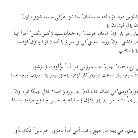
ۊر بۊ جه پابلۊس دۊد. اؤيا آدم حيسابيان ٚ جا نبۊ. هرکي سينما شۊيي، اۊن ٚ
ن پۊل فيشادن بۊ.
ني هر بار اۊن ٚ آدمان خۊشان ٚ ره جمعأبؤستيد ؤ کس-کس ٚ أمرأ ايتا
 داشتي. اۊن ٚ ورجا نيشتي کي بي سر ؤ پا آدمان اؤيا پاتؤق کۊديد.
ۊبؤسته بي.
ؤمي رج، سمت ٚ چپ ٚ جا، سوؤمي قبر. أن’ بۊگؤفت ؤ بۊشؤ.
أندرم، پئن ساعت در رۊز کار کۊنم، بۊخؤرنيمير پۊل بيرۊن أورم، هسا
د کۊدي کي بخياله خانه آدم ٚ جا پۊره ؤ اصلا خالي جيگا ناره اۊن ٚ
 رای’ بشه. مي پئر پۊر باذؤق ؤ سليقه يه، خيلي م شۊخ مرامؤ باصفا
ردش بردي، مي پيله مار هيچ وخت أمي أمرأ نامؤيي. خۊ دس’ تکان دأيي