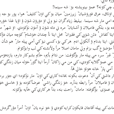
ه ننأيي.
أن چي کۊنه؟ عمۊ بينويشته بۊ: شه سينما!
مانستن نبۊ. ايتا کۊجي اۊتاق، عرق فۊرۊشيان ٚ زيرزمين ٚ ميان بۊ کي اۊن ٚ کثيف ٚ هوا، پ
مي مار شه سينما. بيليط زياد گران نبۊ ولي اۊ دۊرۊن شؤن ؤ اؤيا غذا خؤرد
ۊ، بلکي فاميلان ؤ آشنايان ٚ مره ني دئه شؤن ؤ آمؤن نۊکۊدي. اۊ شهر ٚ ميا
ا کفاش’ دئن شۊيي کي فقيران ٚ محل ايتا نأ چندان خۊشنام ٚ کۊچه ميان دۊکان
. ايتا بدنام ؤ ألکؤلي ادم. هر کي بۊ، کسي نبۊ کي أمي پيله مار ٚ هم شأن ب
 أ مؤضۊع گب بزنم ولي مامان اصلا مرأ ولأنشته کي لب وابۊکۊنم.
قبر ٚ سر، مي پيله مار بۊگؤفت: من نتانم بأيم، خأيم بشم کار دارم، يازده
ي عمۊ گلايه کۊدي، کي من مي زاکان ٚ أرمأ ايتا گۊر ٚخؤله ميان زندگي کۊد
 پئر ٚ خانه هۊتؤ خالي نهأ.
ار داشتي کي أن’ دعوت بکۊنه بخانه؛ کاري کي اۊن ٚ مار نۊکۊد؛ اي جۊر برخؤر
ان ؤ فاميلان ٚ مرأ رابطه بدأره. خۊ زندگي راشي’ عوضأکۊده بۊ ؤ خاستي خۊ
ي عمۊی’ بۊگؤفته: مامان’ راحت بنه، بدأ هر کاري کي خأيه بۊکۊنه.
ۊ زمات کي پيله آقاجان فايکؤن کرايه کۊدي ؤ خۊ نوه يان’ اۊن ٚ أمرأ دؤر ٚگ