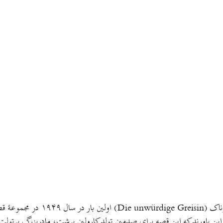
بر این باورند که اين قصه برای صدمين تولد کارولین برشت، مادربزرگ برت