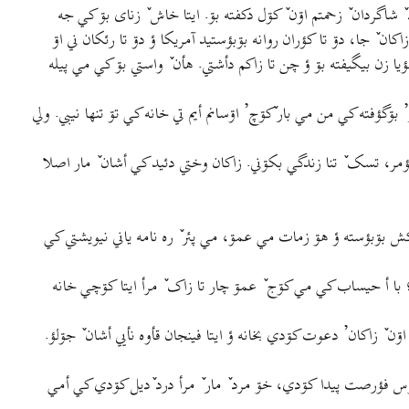
گردان ٚ زحمتم اۊن ٚ کۊل دکفته بۊ. ايتا خاش ٚ زنای بۊ کي جه
ان ٚ جا، دۊ تا کؤران روانه بۊبؤستيد آمريکا ؤ دۊ تا رئکان ني اۊ
يا زن بيگيفته بۊ ؤ چن تا زاکم دأشتي. هأن ٚ واستي بۊ کي مي پيله
ؤفته کي من مي بار ٚکۊچ’ اۊسانم أيم تي خانه کي تۊ تنها نيبي. ولي
عؤمر، تسک ٚ تنا زندگي بکۊني. زاکان وختي دئيد کي أشان ٚ مار اصلا
ش بۊبؤسته ؤ هۊ زمات مي عمۊ، مي پئر ٚ ره نامه ياني نيويشتي کي
رأ؛ با أ حيساب کي مي کۊج ٚ عمۊ چار تا زاک ٚ مرأ ايتا کۊچي خانه
ٚ زاکان’ دعوت کۊدي بخانه ؤ ايتا فينجان قأوه نأيي أشان ٚ جۊلؤ.
ۊس فؤرصت پيدا کۊدي، خۊ مرد ٚ مار ٚ مرأ درد ٚديل کۊدي کي أمي