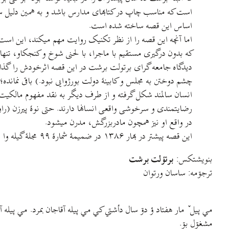
است که مناسب چاپ در کتابهای مدارس باشد و به همين دليل ساد
اساس اين قصه ساخته شده است.
اما آنچه اين قصه را از نظر تکنيک روایت مهم ميکند، اين است 
که بدون درگیری مستقيم با ماجرا، با لحنی شوخ و کنجکاو، تنها 
ديدگاه جامعه گرای برتولت برشت در اين قصه اثرخودش را گذاش
چشم دوختن به مجلس و کابينهٔ دولت بورژوایی نبود.) باقی نمان
انسان سالمند شکل گرفته و از طرف ديگر به نقد مفهوم مالکيت 
رضايتمندی و سرخوشی واقعی انسانها دارند. حتی نوهٔ پیرزن (را
در واقع او نيز همچون مادربزرگش، مدرن ميشود.
این قصه پیشتر در بهار ۱۳۸۶ در ضمیمهٔ شمارهٔ ۹۹ مجلهٔ گیله وا (ویژهٔ ادبيات داستانی گیلکی) چاپ شده بود که دوباره با ویرایش دقيقتر و بهتر تقدیم خوانندگان وبلاگ ورگ ميشود.
بنویشتکس:
برتؤلت برشت
ترجۊمه: ساسان ورتوان
مي پیل ٚ مار هفتاد ؤ دۊ سال دأشتي کي مي پيله آقاجان بمرد. مي پيله آقاج
مشغۊل بۊ.