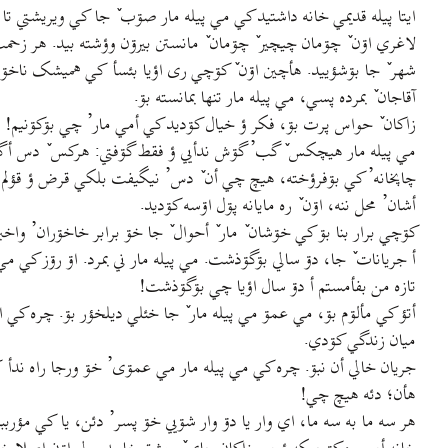
ايتا پيله قديمي خانه داشتيد کي مي پيله مار صۊب ٚ جا کي ويريشتي ت
لاغري اۊن ٚ چۊمان چيچير ٚ چۊمان ٚ مانستن بيرۊن وؤشته بيد. هر زحمت ٚ
شهر ٚ جا بۊشؤييد. هأچين اۊن ٚ کۊچي ری اؤيا بئسأ کي هميشک ناخۊش أوا
آقاجان ٚ بمرده پسي، مي پيله مار تنها بمانسته بۊ.
زاکان ٚ حواس پرت بۊ، فکر ؤ خيال کۊديد کي أمي مار’ چي بۊکۊنيم! اۊن
مي پيله مار هيچکس ٚ گب’ گۊش ندأيي ؤ فقط گۊفتي: هرکس ٚ دس أگه 
چاپخانه’ کي بۊفرؤخته، هيچ چي أن ٚ دس’ نيگيفت بلکي قرض ؤ قؤلم بمانس
أشان’ محل ننه، اۊن ٚ ره مايانه پۊل اۊسه کۊديد.
کۊچي برار بنا بۊ کي خۊشان ٚ مار ٚ أحوال ٚ جا خۊ برابر خاخۊران’ واخبر
أ جريانات ٚ جا، دۊ سالي بۊگۊذشت. مي پيله مار ني بمرد. اۊ رۊز کي 
تازه من بفأمستم أ دۊ سال اؤيا چي بۊگۊذشت!
أتؤ کي مألۊم بۊ، مي عمۊ مي پيله مار ٚ جا خئلي ديلخؤر بۊ. چره کي اۊن’
ميان زندگي کۊدي.
جريان خالي أن نبۊ. چره کي مي پيله مار مي عمۊی’ خۊ ورجا راه ندأ کي
هأن؛ دئه هيچ چي!
هر سه ما به سه ما، اي وار يا دۊ وار شۊيي خۊ پسر’ دئن، يا کي مؤر