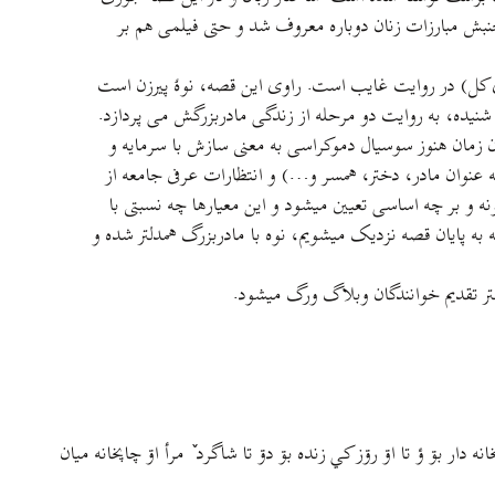
نبش مبارزات زنان دوباره معروف شد و حتی فيلمی هم بر
ای کل) در روايت غايب است. راوی اين قصه، نوهٔ پیرزن است
 شنيده، به روایت دو مرحله از زندگی مادربزرگش می پردازد.
 زمان هنوز سوسیال دموکراسی به معنی سازش با سرمايه و
ه عنوان مادر، دختر، همسر و…) و انتظارات عرفی جامعه از
 و بر چه اساسی تعيين ميشود و اين معيارها چه نسبتی با
به پايان قصه نزديک ميشويم، نوه با مادربزرگ همدلتر شده و
ه دار بۊ ؤ تا اۊ رۊز کي زنده بۊ دۊ تا شاگرد ٚ مرأ اۊ چاپخانه ميان