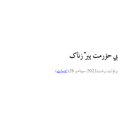
بي حؤرمت پیر ٚزنأک
برتؤلت برشت
2021 سپتامبر 28
(
ادبيات
)