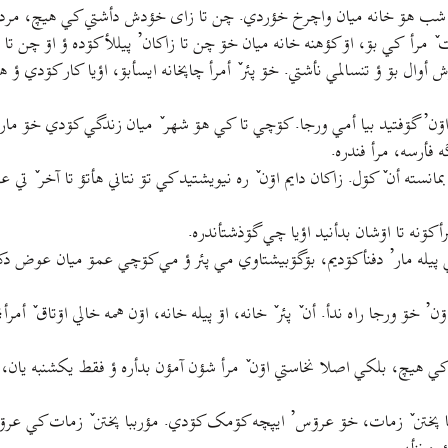
ا شب هۊ خانه ميان واچرخ خؤردي. چن تا زای خؤدش دأشتي کي هيچ، مرد ٚ شا
 مرأ کي بۊ، اۊ کؤهنه خانه ميان خۊ چن تا زاکان’ پيللأکۊده ؤ اۊ چن تا زاک
ل بۊ ؤ تنسالمي نأشتي. خۊ پئر ٚ أمرأ چاپخانه ايسأبۊ، اؤيا کار کۊدي ؤ هؤ
’ گۊفتيد بيا أمي ورجا. کۊچي تا کي هۊ شهر ٚ ميان زندگي کۊدي خۊ مار’ بۊگ
فأرسه، مرأ فندره.
ته أن ٚ کۊل. زاکان دايم اۊن ٚ ره نيويشتيد کي تۊ نتاني هأتؤ تا آخر ٚ تي 
أکۊنه تا اۊشان بدأنيد اؤيا چي گۊذشتأندره.
مي پيله مار’ دفنأکۊديم، بۊگۊبيشتاوي مي پئر ؤ مي کۊچي عمۊ ميان عوض دک
 خۊ ورجا راه ندأ. أن ٚ پئر ٚ خانه، اۊ پيله خانه، اۊن همه خالي اۊتاق ٚ أم
 هيچ، بلکي اصلا نخاستي اۊن ٚ مرأ شؤن آمؤن بدأره ؤ فقط يکشنبه يان، اۊن 
ببا پختن ٚ زمات، خۊ عرۊس’ ايپچه کۊمک کۊدي. مؤرببا پختن ٚ زمات کي عر