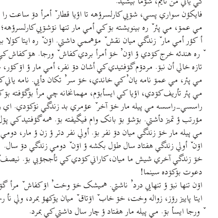
کي يأني من نأيم، شۊما بيشيد.
فايکؤن سواري پسي، شۊيي کارلسرؤهه تا اؤيا قطار ٚ أمرأ دۊ ساعت را 
مي عمۊ، مي پئر ٚ ره بينويشته بۊ کي أمي مار تنها نۊشۊيي کارلسرؤهه؛ ب
أ کؤر أمي مار ٚ زندگي ميان نقش ٚ مؤهممي داشتي. اۊن ٚ ره ايتا کۊلا ب
ٚ ره هندئه خرج کۊدي ؤ اۊن’ خۊ أمرأ بردي کفاش ٚ ورجا. هۊ کفاش ک
تازه خالي أن نبۊ. مردۊم گۊفتيدي کي أشان دۊ نفر، أمي مار ؤ اۊ کؤر،
مي پئر، مي عمۊ نامه يان’ کي خاندي، خۊ سر’ تکان دأيي. نامه ياني ک
مي پئر تأريف کۊدي، اؤيا کي ايسأبۊم، مهمانخانه چي مرأ بۊگؤفته بۊ 
راسسي-راسسه مي پيله مار خۊ آخر ٚ عؤمري بد زندگي نۊکۊدي. اي رۊز 
مؤرتب ؤ تميز دأشتي. بۊشؤ بۊ بانک وام فيگيفته بۊ. همه گؤفتيد کي پۊل’
مي پيله مار خۊ زندگي ميان دۊ نفر بۊ. أولي نفر دتر ؤ زن ؤ مار، دوم
اۊن ٚ أولي زندگي هفتاد سال طۊل بکشه ؤ اۊن ٚ دومي زندگي دۊ سال.
خۊ زندگي آخري شيش ما ميان، کاراني کۊدي کي تأججؤبي بۊ. نيصف ٚ شبان
دعوت بۊکۊده سينما!
اۊن تنها نبۊ ؤ تنهايي درد’ ناشتي. هميشک خۊ وخت’ اۊ کفاش ٚ مرأ گۊذرا
ايتا پاييز رۊز، زواله وخت، خۊ خاب ٚ اۊتاق ٚ ميان يۊکهؤ بمرد، ولي نأ
ٚ ورجا ايسأ بۊ. مي پيله مار هفتاد ؤ چار سال داشتي کي بمرد.