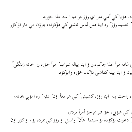
دسه. هؤيا کي أمي مار اي رۊز در ميان شه غذا خؤره.
 تعميد رۊز ٚ ره ايتا دس لباس ناشتي کي دۊکۊنه، بازۊن مي مار اۊ کؤر
انه مرأ غذا چاکۊدي ؤ ايتا پياله شراب ٚ مرأ خؤردي. خانه زندگي’
ان ؤ ايتا پيله کفاشي دۊکان خؤره وابۊکۊد.
حت ببه. ايتا رۊز، کشیش’ کي هر دفأ اۊن ٚ دئن ٚ ره آمؤيي بخانه،
ؤيا کي شۊيي، خۊ شرابم خۊ أمرأ بردي.
 دعوت بۊکۊده بۊ سینما. هأن ٚ واستي اۊ رۊز کي بمرده بۊ، اۊ کؤر اۊن