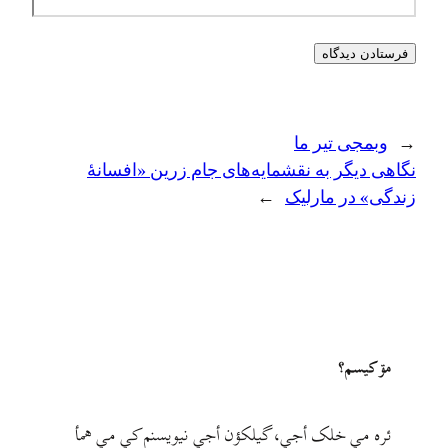
←
وبمجی تیر ما
نگاهی دیگر به نقشمایه‌های جام زرین «افسانهٔ
زندگی» در مارلیک
→
مۊ کيسم؟
ئره مي خلک أجي، گيلکؤن أجي نيويسنم کي مي همأ