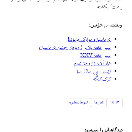
زحمت’ بکشئه.
ويشته بۊخؤنين:
تيرماسينزه موارک بۊبۊن!
بیس دئقه پلاس! ویژه‌ی جشن تیرماسینزه
بیس دئقه XXV
بهار ألاله زاره مۊ نميرم
ایمسال ببي سال ٚ سۊ
کرکˇلنگه
۱۵۹۲
تیر ما
تیرماسینزه
دیدگاهتان را بنویسید