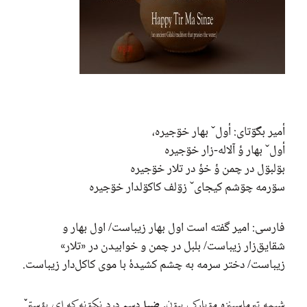
أمير بگۊتاى: أولˇ بهار خۊجيره،
أولˇ بهار ؤ آلاله-زار خۊجيره
بۊلبۊل در چمن ؤ خؤ در تلار خۊجيره
سۊرمه چۊشم کيجاىˇ زۊلف کاکۊلدار خۊجيره
فارسی: امیر گفته است اول بهار زیباست/ اول بهار و
شقایق‌زار زیباست/ بلبل در چمن و خوابیدن در «تلار»
زیباست/ دختر سرمه به چشم کشیدهٔ با موی کاکل‌دار زیباست.
شیمه تیرماسینزه مۊبارک ببۊن.
ضیا
دسم درد نکۊنه که اي پؤستر ٚ