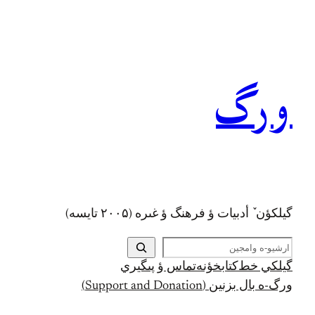
رفتن
به
محتوا
ورگ
گيلکؤن ٚ أدبیات ؤ فرهنگ ؤ غىره (۲۰۰۵ تايسه)
ج
س
گيلکي خط
کتابخؤنه
تماس ؤ پىگيري
ت
ورگ-ه بال بزنين (Support and Donation)
ج
و