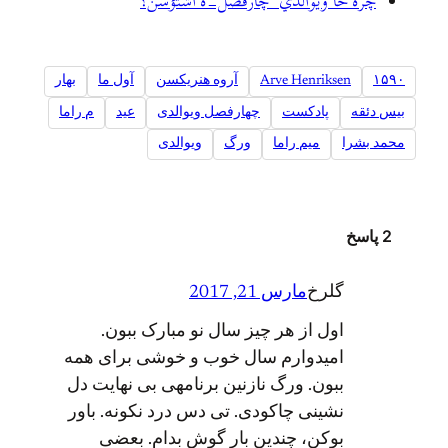
چره خأ ویوالديˇ چارفصل-ه اشتؤسن؟
۱۵۹۰
Arve Henriksen
آروه هنریکسن
آول ما
بهار
بیس دئقه
پادکست
چهارفصل ویوالدی
عید
م راما
محمد بشرا
میم راما
ورگ
ویوالدی
2 پاسخ
گلرخ
مارس 21, 2017
اول از هر چیز سال نو مبارک ببون.
امیدوارم سال خوب و خوشی برای همه
ببون. ورگ نازنین برنامهی بی نهایت دل
نشینی چاکودی. تی دس درد نکونه. باور
بوکن، چندین بار گوش بدام. بعضی