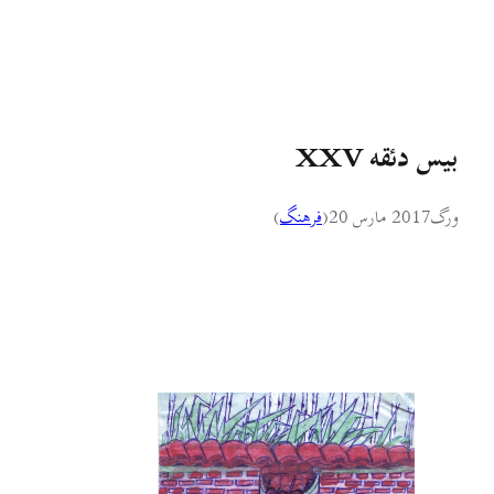
بیس دئقه XXV
ورگ
2017 مارس 20
(
فرهنگ
)