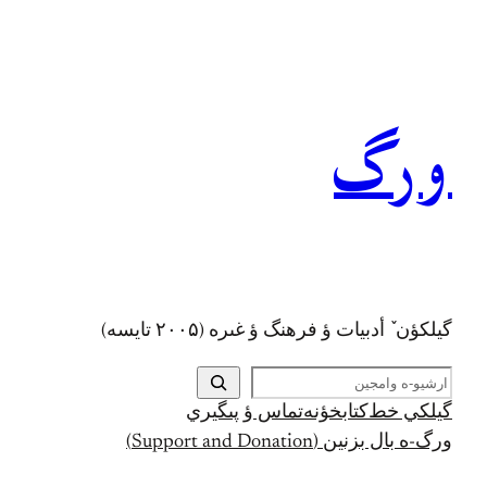
رفتن
به
محتوا
ورگ
گيلکؤن ٚ أدبیات ؤ فرهنگ ؤ غىره (۲۰۰۵ تايسه)
ج
س
گيلکي خط
کتابخؤنه
تماس ؤ پىگيري
ت
ورگ-ه بال بزنين (Support and Donation)
ج
و