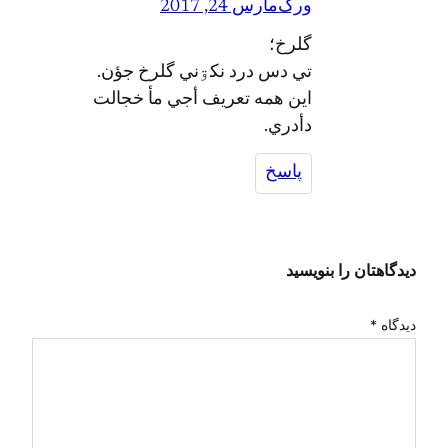
ورگ
مارس 24, 2017
گلرخ؛
تي دس درد نکۊني گلرخ جؤن.
اين همه تعريف أجي مأ خجالت
دأدري.
پاسخ
دیدگاهتان را بنویسید
دیدگاه
*