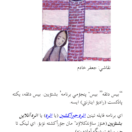
نقاشي: جعفر خادم
“بيس دئقه” بيسˇ پنجؤمي برنامه’ بشتؤيين. بيس دئقه، يکته
پادکست (راديؤ اينترنتي) ايسه.
اي برنامه فایله تینین
ائره جیرأکشین
(یا
ائره
) یا
ائره آنلاین
بشتؤیین
(هنۊز ساؤندکلاؤدˇ مئن جؤرأکشئه نۊبؤ. اي لينک تا
چن ساعت ديگه آماده بنه).