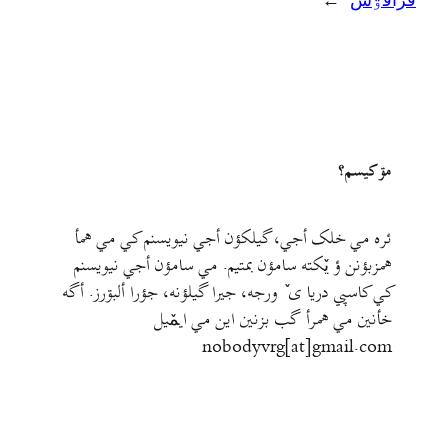
قراقۊش
→
مۊ کيسم؟
ئره مي خلک أجي، گيلکؤن أجي نيويسنم کي مي همأ
همزبؤنن ؤ يٚکته سامؤن بمتيم. مي سامؤن أجي نيويسنم
کي کاسپي دريا ی ٚ ورجه، جيرا گيلؤنه، جؤرا ألبۊرز. أگه
خأنين مي همرأ گب بزنين اين مي ايمٚیل‌ ‌
nobodyvrg[at]gmail.com