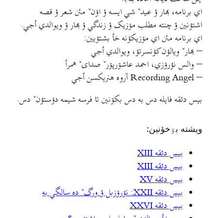
اي برنامه، بهار ؤ عيدˇ شي ايسه ؤ اۊنˇ مئن شعر ؤ قصه
اشتؤنين ؤ چنته مطلب مۊزيک ؤ زندگي ؤ بهار ؤ ويوالدي أجي.
اي برنامه مئن اي مۊزيکؤنه خأ بشتؤيين:
– بهارˇ ويالؤن کؤنسرتؤ، ویوالدي أجي
– والس نؤرۊزي، احمد عاشۊرپۊرˇ صدایˇ همرأ
– Recording Angel آروه هنریکسن أجي
بيس دئقه فایله دس به دس بکۊنين تا فرسه شيمه دۊستؤنˇ دس.
ويشته بۊخؤنين:
بیس دئقه XIII
بیس دئقه XIII
بیس دئقه XV
بيس دئقه XXII: نؤرۊزبل ؤ ورگˇ ده سالگي به
بیس دئقه XXVI