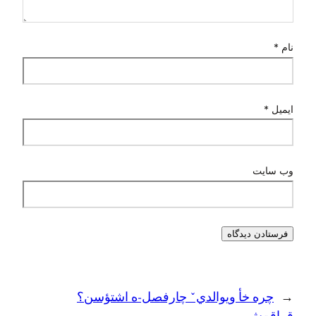
نام
*
ایمیل
*
وب‌ سایت
←
چره خأ ویوالديˇ چارفصل-ه اشتؤسن؟