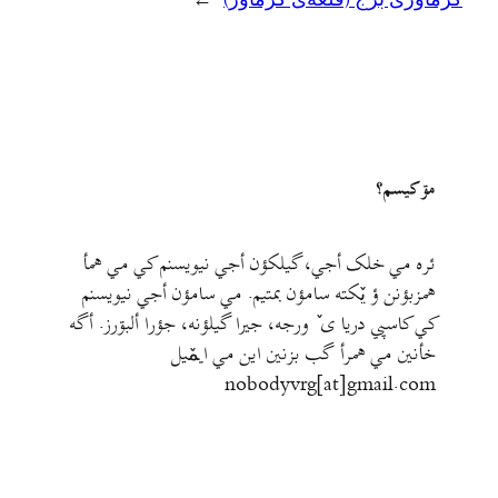
گرماوری برج (قلعه‌ی گرماور)
→
مۊ کيسم؟
ئره مي خلک أجي، گيلکؤن أجي نيويسنم کي مي همأ
همزبؤنن ؤ يٚکته سامؤن بمتيم. مي سامؤن أجي نيويسنم
کي کاسپي دريا ی ٚ ورجه، جيرا گيلؤنه، جؤرا ألبۊرز. أگه
خأنين مي همرأ گب بزنين اين مي ايمٚیل‌ ‌
nobodyvrg[at]gmail.com