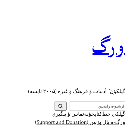
رفتن
به
محتوا
ورگ
گيلکؤن ٚ أدبیات ؤ فرهنگ ؤ غىره (۲۰۰۵ تايسه)
ج
س
گيلکي خط
کتابخؤنه
تماس ؤ پىگيري
ت
ورگ-ه بال بزنين (Support and Donation)
ج
و