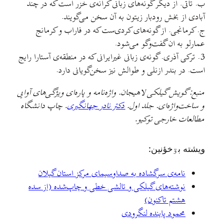
ب. تاتی. از ديگر گونه‌های زبانی کرانه‌ی خزر است که در چند
آبادی از بخش رودبار زيتون به آن سخن می‌گويند.
ج. کرمانجی. از گونه‌های کردی‌ست که در فاراب و کرمانج
عمارلو به ان گفت‌وگو می‌شود.
3. ترکی آذری. گونه‌ی زبانی غيرايرانی که در منطقه‌ی آستارا رايج
است. در بندر ازنلی و طوالش نيز سخن‌گويانی دارد.
منبع: گويش گيلکی لاهيجان. واژه‌نامه و پاره‌ای ويژگی‌های آوايی
و ساخت‌واژه‌ای. جلد اول.
دکتر نادر جهانگيری
. چاپ دانشگاه
مطالعات خارجی توکيو.
ويشته بۊخؤنين:
نامه‌ی سرگشاده به صداوسیمای مرکز استان گیلان
نوشته‌های گيلکی و تالشی خطی و چاپ‌شده (از سده
هشتم تاکنون)
محمود پاينده لنگرودی