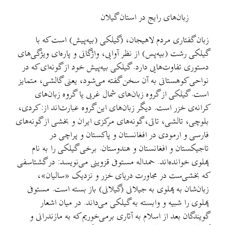
زبان‌های رایج در استان گیلان
زبان گفتاری مردم لاهيجان، (گيلکی (بيه‌پيش) است که با
گيلکی رشت (بيه‌پس) از نظر آوايی، واژگانی و پاره‌ای ويژگی‌های
دستوری تفاوت‌هايی دارد. گيلکی بيه‌پيش خود از گونه‌ای که در
نواحی کوهستانی به آن سخن گفته می‌شود، يعنی گالشی، متمايز
است. گيلکی از گروه زبان‌های شمال غربی يا گروه زبان‌های
کرانه‌ی خزر است. ديگر زبان‌های اين گروه عبارت‌اند از: کردی،
بلوچی، تالشی، تاتی، گونه‌های مرکزی ايران و بخشی از گونه‌های
فارسی و ارمودی در افغانستان و پاکستان و پراچی در
تاجيکستان و افغانستان و هندوستان. برخی گيلکی را به نام
پهلوی خوانده‌اند. حمداله مستوفی قزوينی می‌نويسد: در گشتاسفی
که بخشی‌ست در مجاورت دريای خزر و نزديک «ساليان»،
زبان‌شان به پهلوی به جيلانی (گيلانی) باز بسته است. مستوفی
پهلوی را شبيه و وابسته به گيلکی می‌داند. در ميان اشعار
گويندگان بعد از اسلام به آثاری برمی‌خوريم که به مازندرانی و