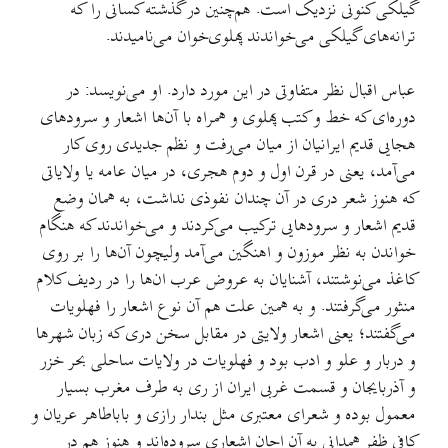
گيلکی کنونی نزديک است. هم‌چنين در گذشته کسانی را که
ترانه‌های گيلکی می‌خواندند پهلوی‌خوان می‌ناميدند.
عباس اقبال نظر متفاوتی در اين مورد دارد. او می‌نويسد: در
دوره‌ای که خط و کتب پهلوی و همراه با آن‌ها اشعار و سرودهای
هجايی قديم ايرانيان از ميان می‌رفت و نظم جديدی روی کار
می‌آمد، يعنی در قرن اول و دوم هجری، در ميان عامه يا ولاياتی
که هنوز شعر دری در آن چندان نفوذی نداشت، به همان وضع
قديم اشعار و سرودهايی ترکيب می‌کردند و می‌خواندند که هنگام
خواندن به نظر موزون و اهنگين می‌آمد ولیچون آن‌ها را بر روی
کاغذ می‌نوشتند، آشنايان به عروض عرب ان‌ها را در رديف کلام
منثور می‌گرفتند. و به همين علت هم آن نوع اشعار را فهلويات
می‌گفتند؛ يعنی اشعار ولايتی در مقابل سخن دری که زبان شهرها
و دربار و علو و ادب بود و فهلويات در ولايات ساحلی بحر خزر
و آذربايجان و قسمت غربی ايران از ری به طرف مغرب بسيار
معمول بوده و شعرای معتبری مثل بندار رازی و باباطاهر عريان و
کافی ظفر همدانی به آن احان اشعاری سروده‌اند و هنوز هم در