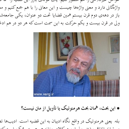
واژه‌گانی دارد و معنی واژه‌ها چيست و اين معانی را با هم جمع کنيم و
باز در دهه‌ی دوم قرن بيستم همين قضايا تحت دو عنوان، يکی جامعه‌
ولی در قرن بيست و يکم حرکت به این سمت است که هر دو در هم ادغام 
● اين بحث، همان بحث هرمنوتيک يا تأويل از متن نيست؟
بله. يعنی هرمنوتيک در واقع نگاه اديبان به این قضيه است. اديب‌ها ت