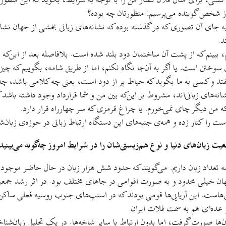
کسی، برای مثال فلان گفتار من را با توجه به شرايط، بگويد که اين منظورش
 از شخص گوينده می‌پرسيم: منظورتان چه بوده؟
 به جای آن تصوری که در گذشته بوده که نشانه‌های زبانی بخشی از جهان نشانه
د.
، ببينم که از پشت آن ساختمان دود بلند شده است. بلافاصله بعد از اين‌که
ن است. يا اگر به آن‌جا نگاه نکنم، اما از طريق شامه، بگوييم که چيزی 
فتد و کسی به ما بگويد که حياط پر از دود است، يعنی چه کلامی باشد، چه ا
ه نشانه‌های زبانی‌اند، مشروط بر اين‌که بين من و شما قرارداد وجود داشته با
من ديگر چای نمی‌خورم. يا چراغ قرمزی که سر چهارراه قرار دارد.
 را کنار زده و همه‌ی جنبه‌های اين دستگاه ارتباط زبانی در حوزه‌ی زبان‌شن
زبان‌های دنيا و نوع هم‌زيستی‌شان را در شرايط امروز چه‌گونه می‌بينيد؟ 
مه تعداد زبان داريم. می‌گويند که حدود شش هزار زبان در حال حاضر موجود
ان خيلی محدود و به صورت اقوامی در جاهای مختلف بود. در اثر رشد جمعي
هاست. اين آريايی‌ها قومی بودند که در استپ‌های جنوب روسيه فعلی ساک
عده‌ای هم به سمت فلات ايران.
 آن‌ها صورت گرفت، اما بدون ارتباط با ساير شاخه‌ها. در يک تحليل زبان‌شنا