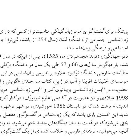
بی‌شک برای گفت‌وگو پيرامون زبان گيلکی مناسبت‌تر از کسی که دارای
زبان‌شناسی اجتماعی از دان
اجتماعی و فرهنگی زبان‌ها» باشد.
مطالعات خارجی دانشگاه توکيو، علاوه بر تدريس زبان‌شناسی در اين
موسسه‌ی تحقيقات افريقا و آسيا در ژاپن، کتاب سه جلدی «گويش و لغ
1998 ميلادی و نيز عضويت در آکادمی علوم نيويورک، در کنار آث
انديشه» باعث شد که در تابستان 1386 خورشيدی، در شهر نوشهر، ميهمان ايشان شويم و به گفت‌وگو پيرامون زبان و زبان گيلکی بپردازيم.
شايد اين نخستين باری باشد که يک زبان‌شناس در گفت‌وگويی مفصل به ب
بحثی می‌شود که در نهايت به بيان ديدگاه‌هايی جديد ختم می‌شود. به ويژ
آن‌چه می‌خوانيد، ترجمه‌ی فارسی و خلاصه شده‌ای از يک گفت‌وگوی چه