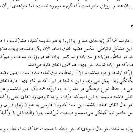
 زبان هند و اروپايی مادر است، که گرچه موجود نيست، اما شواهدی از آن 
؟
ارند. شما اگر زبان‌های هند و ايرانی را با هم مقايسه کنيد، مشترکات و اختل
اين مشکل ارتباطی. عکس قضيه اتفاق افتاد. الان يک دانشجو پايان‌نامه‌ای ب
د. در مناطق دوزبانه و سه‌زبانه و سرتاسر ايران شما در روز دو ساعت و نيم 
 که دو زبانه نباشد. در جهان هم همين اتفاق دارد می‌افتد.
نی که ارتباط وجود نداشت، الان ارتباطات فوق‌العاده شده است. چنين وضع
زبان پيش می‌رويم. و اين نه تنها در ايران که در تمام جهان دارد اتفاق 
در حفظ تنوع فرهنگی در عالم را دارد، اين‌که همه يک جور نباشند و ه
ی داشته باشيد، به اين اميد که حرکت رو به نابودی زبان‌های محلی را کند ک
ر حال اتفاق افتادن باشد، اين است که زبان فارسی به عنوان زبانی دارای و
ل حاضر تنها گيلکی می‌فهمد و صحبت نمی‌کند، چون واليدن‌اش با او گيل
پين، به شدت در حال نابودی‌اند. در رابطه با صحبت شما که بحث غالب و م