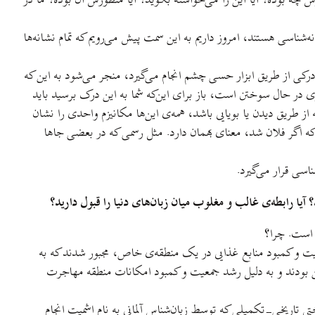
 چه بوده؟ آيا اين را می‌خواسته بگويد؟ آيا منظورش آن بوده؟ ما در
‌شناسی هستند، امروز داریم به این سمت پيش می‌رويم که تمام نشانه‌ها
 درکی از طريق ابزار حسی چشم انجام می‌گيرد، منجر می‌شود به اين که
در حال سوختن است، باز برای اين‌که شما به این درک برسيد بايد
ز طريق ديدن يا بويايی باشد، همه‌ی این‌ها مکانيزم واحدی را نشان
شد که اگر فلان شد، معنای بهمان دارد. مثل رسمی که در بعضی جاها
اسی قرار می‌گيرد.
آيا رابطه‌ی غالب و مغلوب ميان زبان‌های دنيا را قبول داريد؟
 است. چرا؟
ت و کمبود منابع غذايی در يک منطقه‌ی خاص، مجبور شدند که به
ن بودند و به دليل رشد جمعيت و کمبود امکانات منطقه مهاجرت
ختی تاريخی-تکميلی که توسط زبان‌شناس آلمانی به نام اشميت انجام