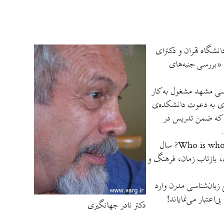
نشگاه تهران و دکترای
ترای‌اش «بررسی جنبه‌های
شناسی دانشگاه فردوسی مشهد مشغول به کار
67 طی يک سال در دانشگاه برکلی امريکا به تحقيق و تدريس پرداخت. هم‌چنين از سال 1999 تا 2002 ميلادی به دعوت دانشکده‌ی
د که ضمن تدريس در
عضويت در انجمن زبان‌شناسی بريتانيای کبير و انجمن زبان‌شناسی امريکا و نيز معرفی ايشان به عنوان يکی از نخبگان جهان از کشور ايران در کتاب Who is who? سال
ن، بازتاب زمان، فرهنگ و
 زبان‌شناسی مدرن وارد
اعتبار می‌نماياند!
دکتر نادر جهانگیری