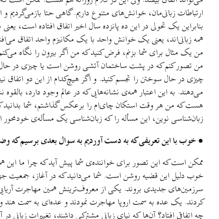
می‌تواند اتفاق بيفتد. ولی این در کلام روزانه هم هست. ممکن است که 
ارتباطات زبانی‌مان، خوانش‌های متنوع داريم. گاهی حتا بازمی‌گرديم و
بنابراين يک تحولی در این ده پانزده سال اخير اتفاق افتاده است، يعنی
همه زبانی‌اند، يعنی يک خوانش واحد با يک مکانيزم واحد اتفاق می‌افت
من يک مثال برای شما بزنم، فرض کنيد که من اگر بيرون را نگاه می‌کنم
من تصور کنم که در پشت ساختمان آتشی روشن است يا چيزی در حال سوخت
چيزی در حال سوختن را تجسم کنيد. و اگر هيچ‌کدام از اين دو اتفاق ني
می‌دهند. به اين اعتبار همه‌ی نشانه‌هايی که در عالم وجود دارد، بالقو
هست که من هر وقت استکان چای‌ام را برعکس گذاشتم، شما بدانيد که 
زبان‌شناسی نوين، اين مسأله را که زبان‌شناسی يک مسأله‌ی خودمحور است
● خوب با اين تعريفی که به دست آورديم به سوال بعدی برسيم که وضعيت 
ممکن است که اين تصور برای خواننده‌ی شما پيش آيد که چرا ما اين ه
خوب دليل اين قضيه روشن است. شما می‌دانيد که در آغاز، جمعيت جه
سرزمين‌های جديدی بروند. يکی از معروف‌ترينش همين مهاجرت آريايی‌
کردند. يک عده به سمت اروپا مهاجرت نمودند و عده‌ای به سمت هند و 
چه اتفاقی افتاد؟ آن‌ها که نيای زبانی مشترکی داشند، تغييرات زبانی در