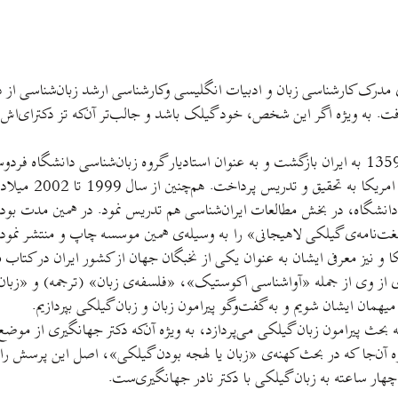
 مدرک کارشناسی زبان و ادبيات انگليسی وکارشناسی ارشد زبان‌شناسی از دا
شگاه لندن (سال 1354) باشد، نمی‌توان يافت. به ويژه اگر اين شخص، خود گيلک باشد و جالب‌تر آن‌که تز دک
نادر جهانگيری (تولد:هجدهم دی ماه 1323)، پس از اين‌که در سال 1359 به ايران بازگشت و به عنوان استاديار گروه زبان‌
شد، بار ديگر در سا ل‌‌های 66 و 
 دانشگاه، در بخش مطالعات ايران‌شناسی هم تدريس نمود. در همين مدت بو
ت‌نامه‌ی گيلکی لاهيجانی» را به وسيله‌ی همين موسسه چاپ و منتشر نمود.
اری از وی از جمله «آواشناسی اکوستيک»، «فلسفه‌ی زبان» (ترجمه) و «زبا
حث پيرامون زبان گيلکی می‌پردازد، به ويژه آن‌که دکتر جهانگيری از موضع
ه آن‌جا که در بحث کهنه‌ی «زبان يا لهجه بودن گيلکی»، اصل اين پرسش را بی‌
ار ساعته به زبان گيلکی با دکتر نادر جهانگيری‌ست.