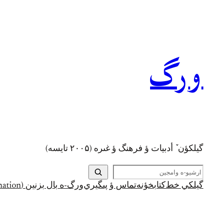
رفتن
به
محتوا
ورگ
گيلکؤن ٚ أدبیات ؤ فرهنگ ؤ غىره (۲۰۰۵ تايسه)
ج
س
گيلکي خط
کتابخؤنه
تماس ؤ پىگيري
ورگ-ه بال بزنين (Support and Donation)
ت
ج
و