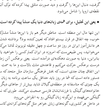
گرفت، دنبال اين‌ها را گرفت و ديد صورت مثلثی پيدا کرده که نوک آن
نقطه‌ی اروپا را شامل می‌شود.
● يعنی اين تحليل، برای همه‌ی زبان‌های دنيا يک منشأ پيدا کرده است
اين تنها مال اين منطقه است. مناطق ديگر هم باز با اين‌ها منشأ مشترک د
خوب، چه اتفاقی در قرن بيستم افتاد که تعيين کننده بود؟ برداشته شدن 
هر دانش‌آموز ايرانی در روز دو ساعت و چهل دقيقه تويزيون تماشا می‌کن
می‌خوانيد، پس طبيعی‌ست که امروزه در ايران کمتر کسی را خواهيد يافت
بنابراين، دنيا به صورت دهکده‌ای درآمده است. يعنی برعکس آنن زما
درست برعکس حرکت می‌کنيم و قاعده‌ی مثث بالاست و ما به سمت يگانگی 
اين اتفاق چنان جدی است، که بخش فرهنگی سازمان ملل متحد که سعی 
دستور داده است که شما در روز بايد حداقل يک ساعت برنامه به زبان محل
يک چيزی که متاسفانه در منطقه‌ی گيلان شايد بيش‌تر از جاهای ديگر د
خانواده‌های گيلک با فرزندان‌شان فارسی صحبت می‌کنند. طوری که نس
گيلکی می‌فهمد و اين‌گونه زبان گيلکی رو به انقراض می‌رود.
در داخل هر کشوری، گونه‌های زبانی خواهر مثل گونه‌های کرانه‌ی کاس