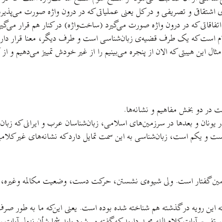
ی اشتقاقی و تصريفی و در کل يعنی عملياتی که در درون واژه صورت می‌پذيرد
اتفاقاتی که در درون واژه صورت می‌گيرد (ساخت‌واژه) در کنار هم قرار می‌گي
 است که يک طرف قضيه‌ی زبان‌شناسی است و طرف ديگر، معنا قرار دارد. 
ال اين هيبتی که الان از پنجره می‌بينيم را از غير خودش تمييز می‌دهيم و 
ت در دو بخش مفاهيم و نشانه‌ها.
 در يونان و بعدها در سرزمين‌های اسلامی، زبان‌شناسان عرب و ايرانی که 
يست و يکم است، زبان‌شناسی به اين سمت تمايل دارد که نشانه‌های غير کلا
م، همين گفتار است. ولی شيوه‌ی نشستن، حرکت دست، وضعيت مکالمه وغيره، اي
ه اين رويه در گذشته هم شناخته شده بوده است. يعنی اين‌که ما به طور صرف 
 تفسير آيات کلام الله مجيد داريد که گفته می‌شود بايد شما شأن نزول آيات 