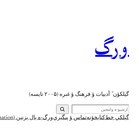
رفتن
به
محتوا
ورگ
گيلکؤن ٚ أدبیات ؤ فرهنگ ؤ غىره (۲۰۰۵ تايسه)
ج
س
گيلکي خط
کتابخؤنه
تماس ؤ پىگيري
ورگ-ه بال بزنين (Support and Donation)
ت
ج
و