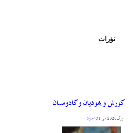
تؤرات
کورش و یهودیان و کادوسیان
ورگ
2026 می 31
(
غىره
)