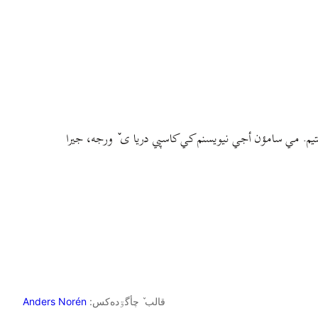
م. مي سامؤن أجي نيويسنم کي کاسپي دريا ی ٚ ورجه، جيرا
قالب ٚ چأگۊده‌کس:
Anders Norén