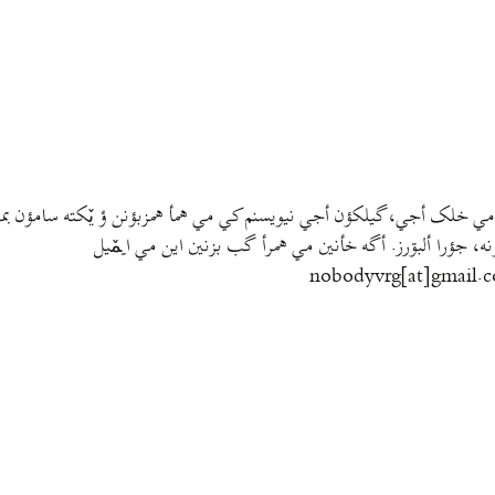
مي خلک أجي، گيلکؤن أجي نيويسنم کي مي همأ همزبؤنن ؤ يٚکته سامؤن بمتي
نه، جؤرا ألبۊرز. أگه خأنين مي همرأ گب بزنين اين مي ايمٚیل‌ ‌
nobodyvrg[at]gmail.