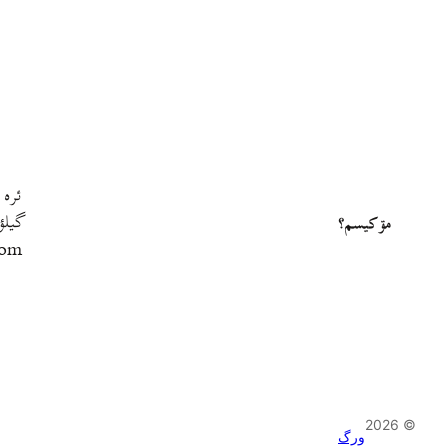
ئره 
گيلؤ
مۊ کيسم؟
com
© 2026
ورگ