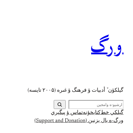
رفتن
به
محتوا
ورگ
گيلکؤن ٚ أدبیات ؤ فرهنگ ؤ غىره (۲۰۰۵ تايسه)
ج
س
گيلکي خط
کتابخؤنه
تماس ؤ پىگيري
ت
ورگ-ه بال بزنين (Support and Donation)
ج
و