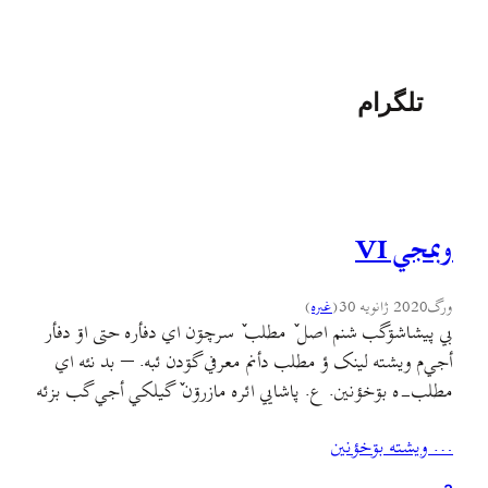
تلگرام
وبمجي VI
ورگ
2020 ژانویه 30
(
غىره
)
بي پیشاشۊگب شنم اصل ٚ مطلب ٚ سرچۊن اي دفأره حتی اۊ دفأر
أجي‌م ويشته لینک ؤ مطلب دأنم معرفي گۊدن ئبه. – بد نئه اي
مطلب-ه بۊخؤنين. ع. پاشایي ائره مازرۊن ٚ گیلکي أجي گب بزئه
دأنه ؤ يته گلکي کلمه أجي/ اي مطلب ٚ جير ٚ کامنتؤنم خؤندن
… ويشته بۊخؤنين
دأنه: حکایت گاوزن گاو و…