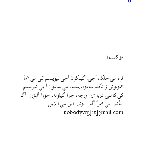
0
مۊ کيسم؟
ئره مي خلک أجي، گيلکؤن أجي نيويسنم کي مي همأ
همزبؤنن ؤ يٚکته سامؤن بمتيم. مي سامؤن أجي نيويسنم
کي کاسپي دريا ی ٚ ورجه، جيرا گيلؤنه، جؤرا ألبۊرز. أگه
خأنين مي همرأ گب بزنين اين مي ايمٚیل‌ ‌
nobodyvrg[at]gmail.com