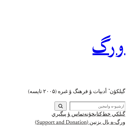
رفتن
به
محتوا
ورگ
گيلکؤن ٚ أدبیات ؤ فرهنگ ؤ غىره (۲۰۰۵ تايسه)
ج
س
گيلکي خط
کتابخؤنه
تماس ؤ پىگيري
ت
ورگ-ه بال بزنين (Support and Donation)
ج
و