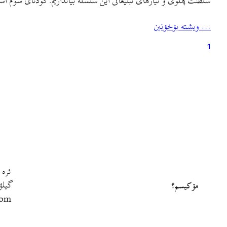
سلطنت پهلوی و نیازهای تبلیغاتی این سلسله بیاندازیم. کودتای سوم اسف
… ويشته بۊخؤنين
1
ئره 
گيلؤ
مۊ کيسم؟
com