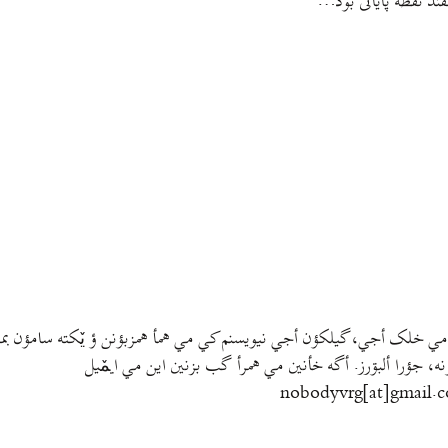
ند نقطهٔ پایانی بود…
مي خلک أجي، گيلکؤن أجي نيويسنم کي مي همأ همزبؤنن ؤ يٚکته سامؤن بمتي
نه، جؤرا ألبۊرز. أگه خأنين مي همرأ گب بزنين اين مي ايمٚیل‌ ‌
nobodyvrg[at]gmail.