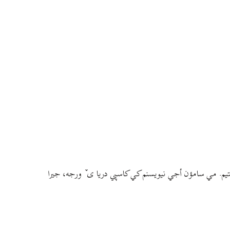
م. مي سامؤن أجي نيويسنم کي کاسپي دريا ی ٚ ورجه، جيرا