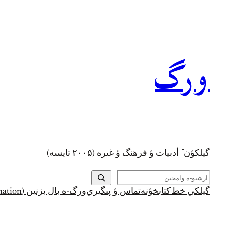
رفتن
به
محتوا
ورگ
گيلکؤن ٚ أدبیات ؤ فرهنگ ؤ غىره (۲۰۰۵ تايسه)
ج
س
گيلکي خط
کتابخؤنه
تماس ؤ پىگيري
ورگ-ه بال بزنين (Support and Donation)
ت
ج
و