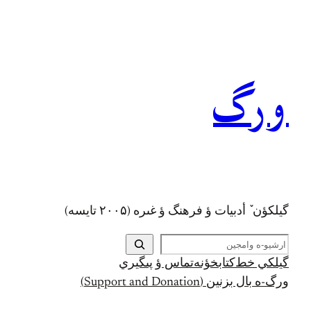
رفتن
به
محتوا
ورگ
گيلکؤن ٚ أدبیات ؤ فرهنگ ؤ غىره (۲۰۰۵ تايسه)
ج
س
گيلکي خط
کتابخؤنه
تماس ؤ پىگيري
ت
ورگ-ه بال بزنين (Support and Donation)
ج
و