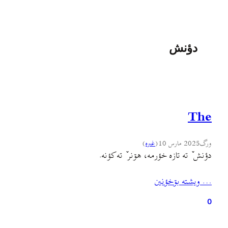
دؤنش
The
ورگ
2025 مارس 10
(
غىره
)
دؤنش ٚ ته تازه خؤرمه، هۊنر ٚ ته کؤنه.
… ويشته بۊخؤنين
0