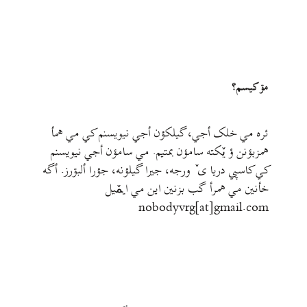
مۊ کيسم؟
ئره مي خلک أجي، گيلکؤن أجي نيويسنم کي مي همأ
همزبؤنن ؤ يٚکته سامؤن بمتيم. مي سامؤن أجي نيويسنم
کي کاسپي دريا ی ٚ ورجه، جيرا گيلؤنه، جؤرا ألبۊرز. أگه
خأنين مي همرأ گب بزنين اين مي ايمٚیل‌ ‌
nobodyvrg[at]gmail.com