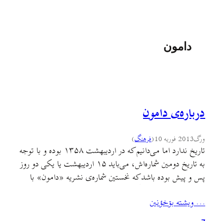
دامون
درباره‌ی دامون
ورگ
2013 فوریه 10
(
فرهنگ
)
تاریخ ندارد اما می‌دانیم که در اردیبهشت ۱۳۵۸ بوده و با توجه
به تاریخ دومین شماره‌اش، می‌باید ۱۵ اردیبهشت یا یکی دو روز
پس و پیش بوده باشد که نخستین شماره‌ی نشریه «دامون» با
زیرعنوان «نشریه فرهنگسرای خلق گیلان» با قیمت ۱۰ ریال
… ويشته بۊخؤنين
منتشر می‌شود و این نقطه‌ی عطفی مهم در تاریخ زبان و
ادبیات…