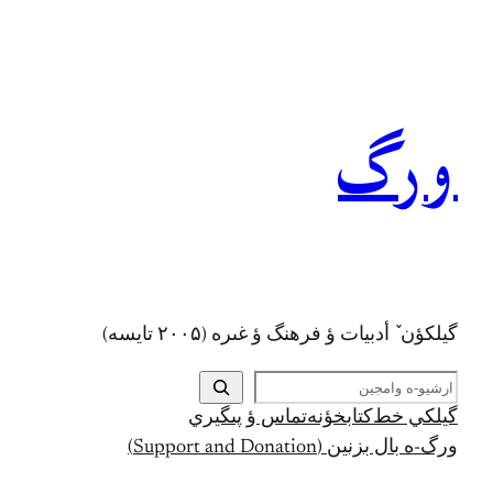
رفتن
به
محتوا
ورگ
گيلکؤن ٚ أدبیات ؤ فرهنگ ؤ غىره (۲۰۰۵ تايسه)
ج
س
گيلکي خط
کتابخؤنه
تماس ؤ پىگيري
ت
ورگ-ه بال بزنين (Support and Donation)
ج
و