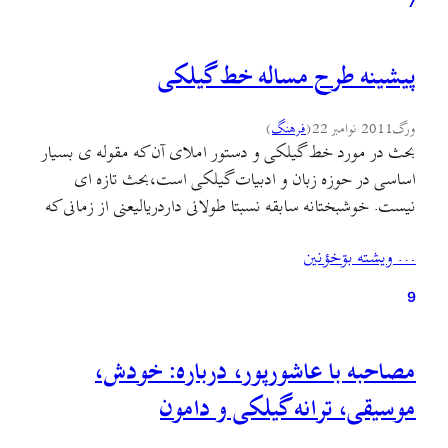
7
پیشینه طرح مساله خط گیلکی
ورگ
2011 نوامبر 22
(
فرهنگ
)
بحث در مورد خط گیلکی و دستور املای آن که مقوله ی بسیار
اساسی در حوزه زبان و ادبیات گیلکی است،بحث تازه ای
نیست. خوشبختانه سابقه نسبتا طولانی داردريالیعنی از زمانی که
نخستین نشریه گیلکی زبان پا به عرصه مطبوعات گذاشت،بحث
… ويشته بۊخؤنين
خط و کتابت گیلکی نیز به میان آمد. تا پیش از انتشار «دامون»
که…
9
مصاحبه با عاشورپور، درباره: خودش،
موسیقی، ترانه گیلکی و دامون