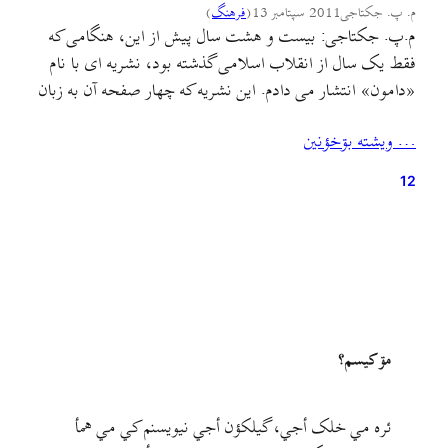
م. پ. جکتاجی
2011 سپتامبر 13
(
فرهنگ
)
م.پ. جکتاجی: بیست و هشت سال پیش از این، هنگامی که
فقط یک سال از انقلاب اسلامی گذشته بود، نشریه ای با نام
«دامون» انتشار می دادم. این نشریه که چهار صفحه آن به زبان
فارسی و چهار صفحه به زبان گیلکی چاپ و هر دو هفته یک بار
… ويشته بۊخؤنين
منتشر می شد، بر روی هم…
12
مۊ کيسم؟
ئره مي خلک أجي، گيلکؤن أجي نيويسنم کي مي همأ