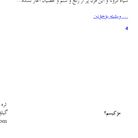
سیاه کرونا و این قرن پر از رنج و ستم و عصیان آغاز نشده…
… ويشته بۊخؤنين
4
ئره 
گيلؤ
مۊ کيسم؟
com