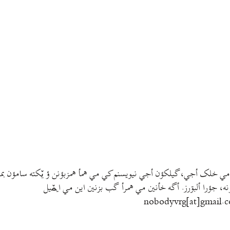
مي خلک أجي، گيلکؤن أجي نيويسنم کي مي همأ همزبؤنن ؤ يٚکته سامؤن بمتي
نه، جؤرا ألبۊرز. أگه خأنين مي همرأ گب بزنين اين مي ايمٚیل‌ ‌
nobodyvrg[at]gmail.