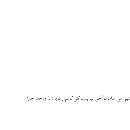
م. مي سامؤن أجي نيويسنم کي کاسپي دريا ی ٚ ورجه، جيرا