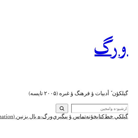
رفتن
به
محتوا
ورگ
گيلکؤن ٚ أدبیات ؤ فرهنگ ؤ غىره (۲۰۰۵ تايسه)
ج
س
گيلکي خط
کتابخؤنه
تماس ؤ پىگيري
ورگ-ه بال بزنين (Support and Donation)
ت
ج
و