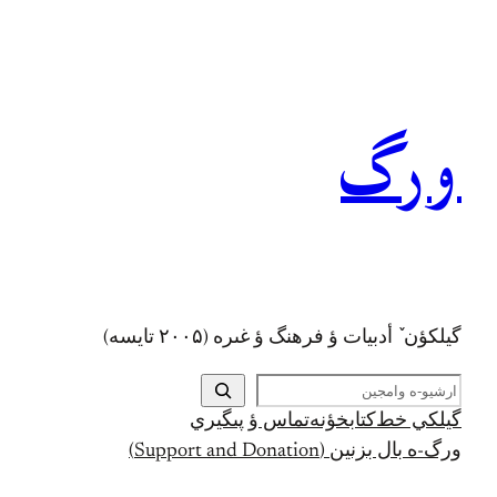
رفتن
به
محتوا
ورگ
گيلکؤن ٚ أدبیات ؤ فرهنگ ؤ غىره (۲۰۰۵ تايسه)
ج
س
گيلکي خط
کتابخؤنه
تماس ؤ پىگيري
ت
ورگ-ه بال بزنين (Support and Donation)
ج
و