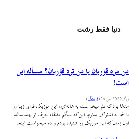
دنیا فقط رشت
من مره قۊربان یا من تره قۊربان؟ مسأله این
است!
ورگ
2022 می 26
(
فرهنگ
)
مدتها بود که دلم میخواست به بهانه‌اي، این موزیک قوالی زیبا رو
با شما به اشتراک بذارم. این که میگم مدتها، حرف از چند ساله.
اون زمان که این موزیک رو شنیده بودم و دلم میخواست اینجا
منتشر کنم هنوز سالهای سیاه کرونا و این قرن پر از رنج و ستم و