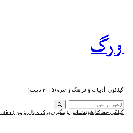
رفتن
به
محتوا
ورگ
گيلکؤن ٚ أدبیات ؤ فرهنگ ؤ غىره (۲۰۰۵ تايسه)
ج
س
گيلکي خط
کتابخؤنه
تماس ؤ پىگيري
ورگ-ه بال بزنين (Support and Donation)
ت
ج
و