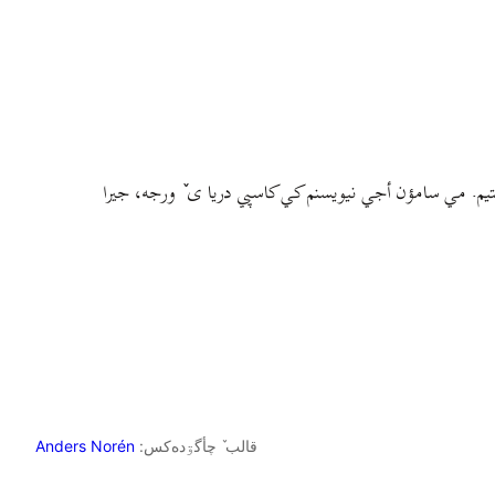
م. مي سامؤن أجي نيويسنم کي کاسپي دريا ی ٚ ورجه، جيرا
قالب ٚ چأگۊده‌کس:
Anders Norén