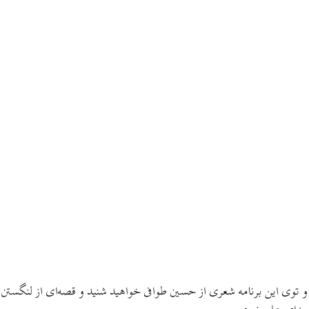
 توی این برنامه شعری از حسین طوافی خواهید شنید و قصه‌ای از لنگستن هیو