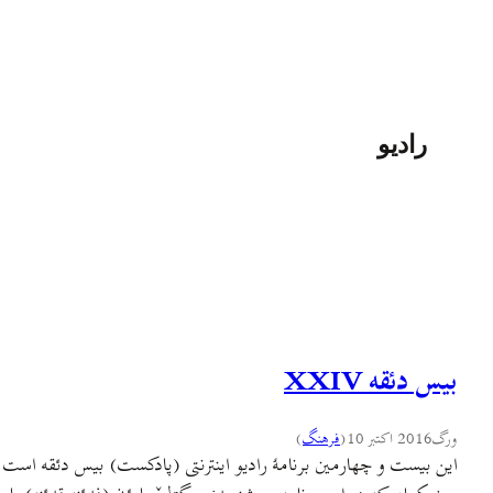
رادیو
بیس دئقه XXIV
ورگ
2016 اکتبر 10
(
فرهنگ
)
این بیست و چهارمین برنامهٔ رادیو اینترنتی (پادکست) بیس دئقه است و