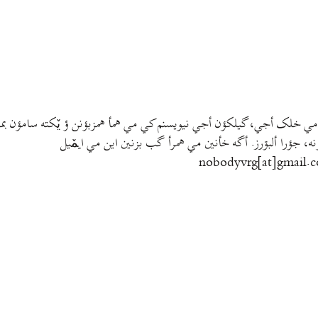
مي خلک أجي، گيلکؤن أجي نيويسنم کي مي همأ همزبؤنن ؤ يٚکته سامؤن بمتي
نه، جؤرا ألبۊرز. أگه خأنين مي همرأ گب بزنين اين مي ايمٚیل‌ ‌
nobodyvrg[at]gmail.