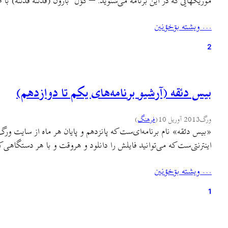
موزیکهایی که در این برنامه می‌شنوید: – گۊلˇ بارؤن (فدئنه قدئنه)
… ويشته بۊخؤنين
2
بیس دئقه (آرشیو برنامه‌های یکم تا دوازدهم)
ورگ
2013 آوریل 10
(
فرهنگ
)
«بیس دئقه» نام برنامه‌ای‌ست که پانزدهم و پایان هر ماه از سایت ور
اینترنتی‌ست که می‌توانید فایلش را دانلود و هروقت و با هر دستگاه
… ويشته بۊخؤنين
1