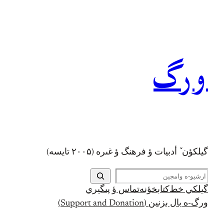
رفتن
به
محتوا
ورگ
گيلکؤن ٚ أدبیات ؤ فرهنگ ؤ غىره (۲۰۰۵ تايسه)
ج
س
گيلکي خط
کتابخؤنه
تماس ؤ پىگيري
ت
ورگ-ه بال بزنين (Support and Donation)
ج
و