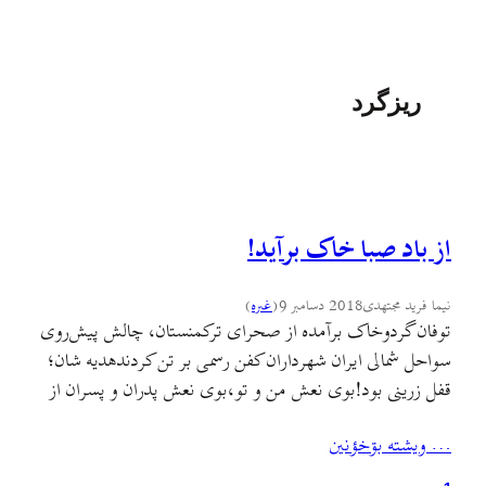
ریزگرد
از باد صبا خاک برآید!
نیما فرید مجتهدی
2018 دسامبر 9
(
غىره
)
توفان گردوخاک برآمده از صحرای ترکمنستان، چالش پیش‌روی
سواحل شمالی ایران شهرداران کفن رسمی بر تن کردندهدیه شان؛
قفل زرینی بود!بوی نعش من و تو،بوی نعش پدران و پسران از
پس در می آمدشهرداران گفتند:نسل در تکوین استنعش ها نعره
… ويشته بۊخؤنين
کشیدند: فریب است، فریبمرگ در تمرین است! نصرت رحمانی
شرایط زیستی کشورمون هر روز بدتر از…