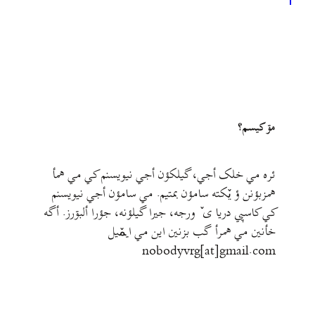
1
مۊ کيسم؟
ئره مي خلک أجي، گيلکؤن أجي نيويسنم کي مي همأ
همزبؤنن ؤ يٚکته سامؤن بمتيم. مي سامؤن أجي نيويسنم
کي کاسپي دريا ی ٚ ورجه، جيرا گيلؤنه، جؤرا ألبۊرز. أگه
خأنين مي همرأ گب بزنين اين مي ايمٚیل‌ ‌
nobodyvrg[at]gmail.com