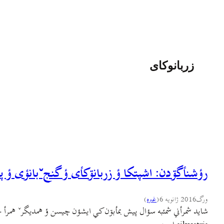
زربانوکای
رؤشنأگۊدن: اشپتکا ؤ زربانۊکأی ؤ گنجˇبانؤی ؤ 
ورگ
2016 ژانویه 6
(
غىره
)