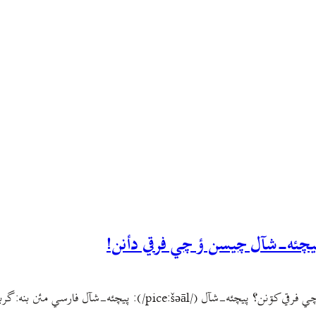
پيچئه-شآل چيسن ؤ چي فرقي دأنن!