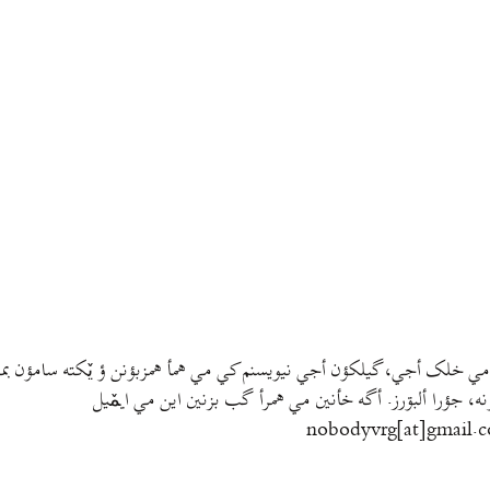
مي خلک أجي، گيلکؤن أجي نيويسنم کي مي همأ همزبؤنن ؤ يٚکته سامؤن بمتي
نه، جؤرا ألبۊرز. أگه خأنين مي همرأ گب بزنين اين مي ايمٚیل‌ ‌
nobodyvrg[at]gmail.