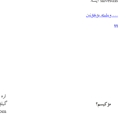
silvestris ايسه.
… ويشته بۊخؤنين
11
ئره 
گيلؤ
مۊ کيسم؟
com