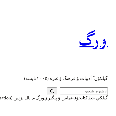
رفتن
به
محتوا
ورگ
گيلکؤن ٚ أدبیات ؤ فرهنگ ؤ غىره (۲۰۰۵ تايسه)
ج
س
گيلکي خط
کتابخؤنه
تماس ؤ پىگيري
ورگ-ه بال بزنين (Support and Donation)
ت
ج
و