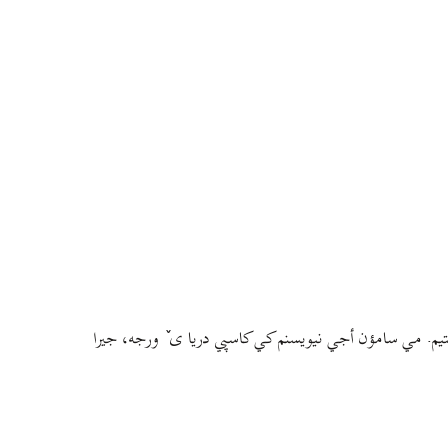
م. مي سامؤن أجي نيويسنم کي کاسپي دريا ی ٚ ورجه، جيرا