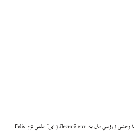
شاید شمرأني شمئبه سؤال پيش بمأبۊن کي ايشؤن چيسن ؤ همديگرˇ همرأ چي فرقي کۊنن؟ پيچئه-شآل (/pice:šəāl/): پيچئه-شآل فارسي مئن بنه: گربهٔ وحشی ؤ رۊسي مئن بنه Лесной кот ؤ اينˇ علمي نؤم Felis