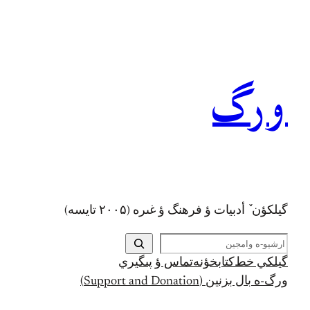
رفتن
به
محتوا
ورگ
گيلکؤن ٚ أدبیات ؤ فرهنگ ؤ غىره (۲۰۰۵ تايسه)
ج
س
گيلکي خط
کتابخؤنه
تماس ؤ پىگيري
ت
ورگ-ه بال بزنين (Support and Donation)
ج
و