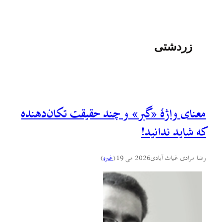
زردشتی
معنای واژهٔ «گبر» و چند حقیقت تکان‌دهنده
که شاید ندانید!
رضا مرادی غیاث آبادی
2026 می 19
(
غىره
)