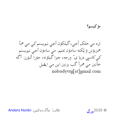
مۊ کيسم؟
ئره مي خلک أجي، گيلکؤن أجي نيويسنم کي مي همأ
همزبؤنن ؤ يٚکته سامؤن بمتيم. مي سامؤن أجي نيويسنم
کي کاسپي دريا ی ٚ ورجه، جيرا گيلؤنه، جؤرا ألبۊرز. أگه
خأنين مي همرأ گب بزنين اين مي ايمٚیل‌ ‌
nobodyvrg[at]gmail.com
© 2026
قالب ٚ چأگۊده‌کس:
Anders Norén
ورگ