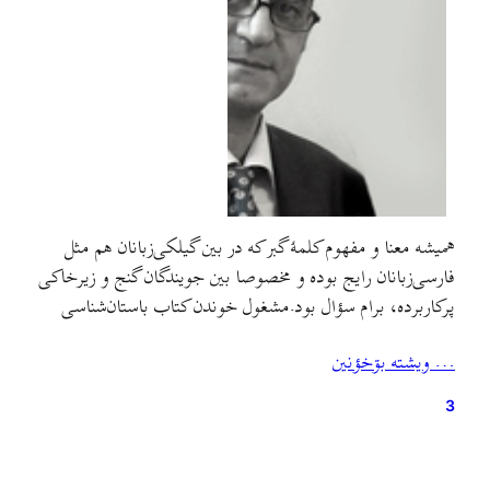
همیشه معنا و مفهوم کلمهٔ گبر که در بین گیلکی‌زبانان هم مثل
فارسی‌زبانان رایج بوده و مخصوصا بین جویندگان گنج و زیرخاکی
پرکاربرده، برام سؤال بود.مشغول خوندن کتاب باستان‌شناسی
تقلب و رنج‌های بشری بودم که به این پاراگراف برخوردم:
… ويشته بۊخؤنين
3