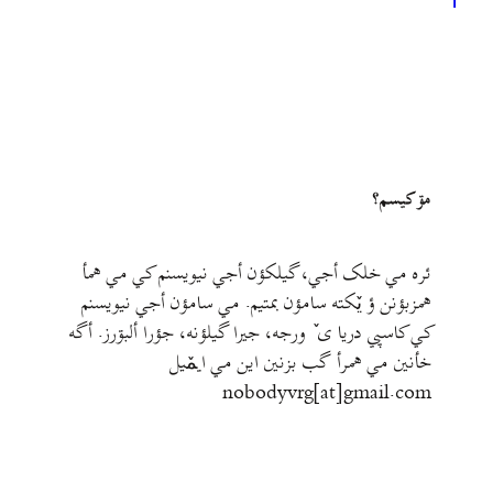
1
مۊ کيسم؟
ئره مي خلک أجي، گيلکؤن أجي نيويسنم کي مي همأ
همزبؤنن ؤ يٚکته سامؤن بمتيم. مي سامؤن أجي نيويسنم
کي کاسپي دريا ی ٚ ورجه، جيرا گيلؤنه، جؤرا ألبۊرز. أگه
خأنين مي همرأ گب بزنين اين مي ايمٚیل‌ ‌
nobodyvrg[at]gmail.com