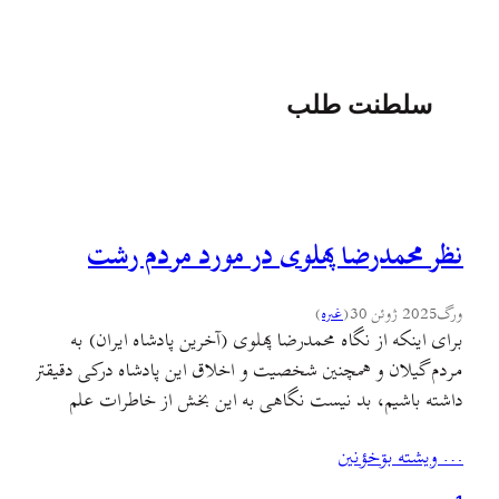
سلطنت طلب
نظر محمدرضا پهلوی در مورد مردم رشت
ورگ
2025 ژوئن 30
(
غىره
)
برای اینکه از نگاه محمدرضا پهلوی (آخرین پادشاه ایران) به
مردم گیلان و همچنین شخصیت و اخلاق این پادشاه درکی دقیقتر
داشته باشیم، بد نیست نگاهی به این بخش از خاطرات علم
بیاندازیم.در این تکه از خاطرات که شاه ایران دوباره طبق معمول
… ويشته بۊخؤنين
مشغول نصیحت و ارائهٔ روش مدیریت به کشورهای جهان بود،
یک جوک…