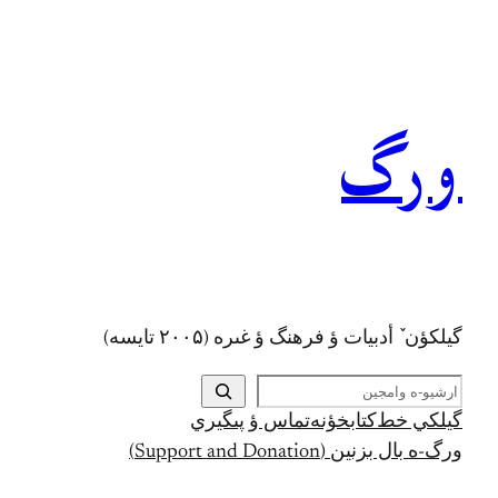
رفتن
به
محتوا
ورگ
گيلکؤن ٚ أدبیات ؤ فرهنگ ؤ غىره (۲۰۰۵ تايسه)
ج
س
گيلکي خط
کتابخؤنه
تماس ؤ پىگيري
ت
ورگ-ه بال بزنين (Support and Donation)
ج
و