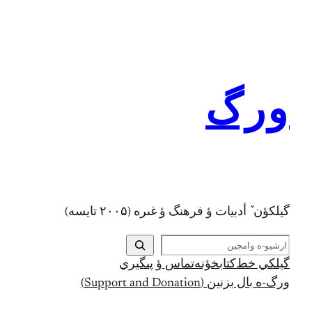
رفتن
به
محتوا
ورگ
گيلکؤن ٚ أدبیات ؤ فرهنگ ؤ غىره (۲۰۰۵ تايسه)
ج
س
گيلکي خط
کتابخؤنه
تماس ؤ پىگيري
ت
ورگ-ه بال بزنين (Support and Donation)
ج
و