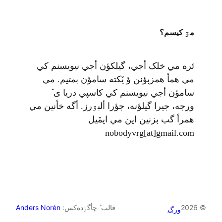
مۊ کيسم؟
ئره مي خلک أجي، گيلکؤن أجي نيويسنم کي
مي همأ همزبؤنن ؤ يٚکته سامؤن بمتيم. مي
سامؤن أجي نيويسنم کي کاسپي دريا ی ٚ
ورجه، جيرا گيلؤنه، جؤرا ألبۊرز. أگه خأنين مي
همرأ گب بزنين اين مي ايمٚیل‌ ‌
nobodyvrg[at]gmail.com
© 2026
قالب ٚ چأگۊده‌کس:
Anders Norén
ورگ