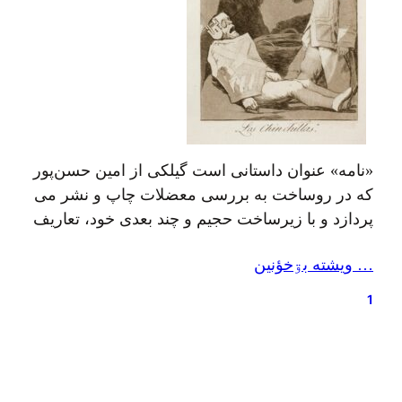
«نامه» عنوان داستانی است گیلکی از امین حسن‌پور
که در روساخت به بررسی معضلات چاپ و نشر می
پردازد و با زیرساخت حجیم و چند بعدی خود، تعاریف
معمول و مسبوق داستان بلند و کوتاه را دچار چالش
… ويشته بۊخؤنين
می‌کند.تک‌گویی کنایه آمیز و ناگزیر «نامه» فضای
اجرایی محتوا را مستعد مفهومی می‌کند که «نامه»
1
برای تبیین…