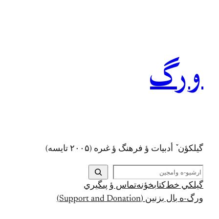
رفتن
به
محتوا
ورگ
گيلکؤن ٚ أدبیات ؤ فرهنگ ؤ غىره (۲۰۰۵ تايسه)
ج
س
گيلکي خط
کتابخؤنه
تماس ؤ پىگيري
ت
ورگ-ه بال بزنين (Support and Donation)
ج
و