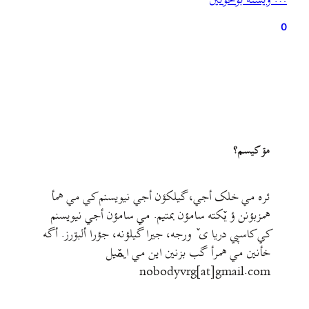
… ويشته بۊخؤنين
(یک کتاب است) و یا شاید…
0
مۊ کيسم؟
ئره مي خلک أجي، گيلکؤن أجي نيويسنم کي مي همأ
همزبؤنن ؤ يٚکته سامؤن بمتيم. مي سامؤن أجي نيويسنم
کي کاسپي دريا ی ٚ ورجه، جيرا گيلؤنه، جؤرا ألبۊرز. أگه
خأنين مي همرأ گب بزنين اين مي ايمٚیل‌ ‌
nobodyvrg[at]gmail.com