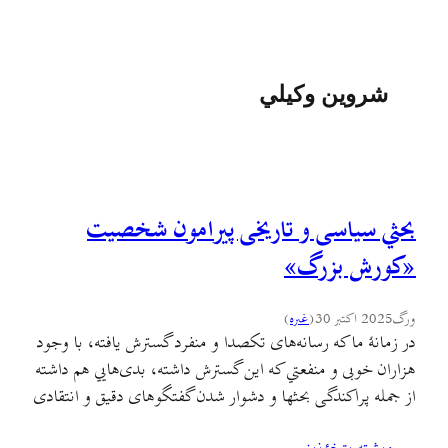
شروين وکيلي
بحثي سیاسی و تاریخی پیرامون شخصیت
«کورش بزرگ»
ورگ
2025 اکتبر 30
(
غىره
)
در زمانهٔ ما که رسانه‌های تکصدا و منفرد گسترش یافته، با وجود
هزاران خوبی و منفعتي که اين گسترش داشته، بدی‌هایي هم داشته
از جمله پراکندگی بحثها و دشوار شدن گفتگوهای دقیق و انتقادی
و علمی مکتوب که پایه و اساس فرایندهای پژوهشی باشد و نه