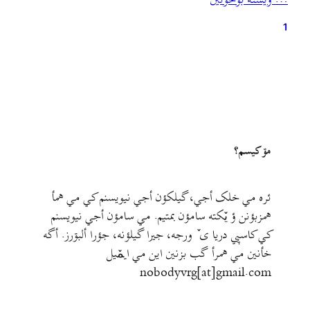
… ويشته بۊخؤنين
ابزار تبلیغات و جدالهای روزمرهٔ شفاهی شبه‌مکتوب که در…
1
مۊ کيسم؟
ئره مي خلک أجي، گيلکؤن أجي نيويسنم کي مي همأ
همزبؤنن ؤ يٚکته سامؤن بمتيم. مي سامؤن أجي نيويسنم
کي کاسپي دريا ی ٚ ورجه، جيرا گيلؤنه، جؤرا ألبۊرز. أگه
خأنين مي همرأ گب بزنين اين مي ايمٚیل‌ ‌
nobodyvrg[at]gmail.com