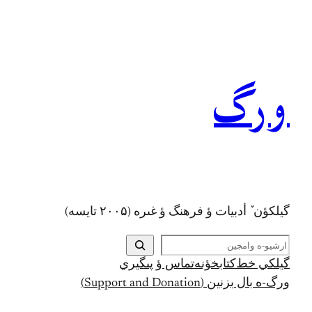
رفتن
به
محتوا
ورگ
گيلکؤن ٚ أدبیات ؤ فرهنگ ؤ غىره (۲۰۰۵ تايسه)
ج
س
گيلکي خط
کتابخؤنه
تماس ؤ پىگيري
ت
ورگ-ه بال بزنين (Support and Donation)
ج
و