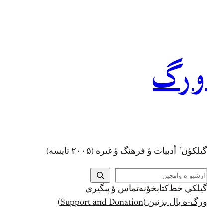
رفتن
به
محتوا
ورگ
گيلکؤن ٚ أدبیات ؤ فرهنگ ؤ غىره (۲۰۰۵ تايسه)
ج
س
گيلکي خط
کتابخؤنه
تماس ؤ پىگيري
ت
ورگ-ه بال بزنين (Support and Donation)
ج
و