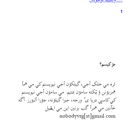
… ويشته بۊخؤنين
سلسله بیاندازیم. کودتای سوم اسفند نقطهٔ پایانی بود…
1
مۊ کيسم؟
ئره مي خلک أجي، گيلکؤن أجي نيويسنم کي مي همأ
همزبؤنن ؤ يٚکته سامؤن بمتيم. مي سامؤن أجي نيويسنم
کي کاسپي دريا ی ٚ ورجه، جيرا گيلؤنه، جؤرا ألبۊرز. أگه
خأنين مي همرأ گب بزنين اين مي ايمٚیل‌ ‌
nobodyvrg[at]gmail.com