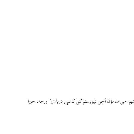
م. مي سامؤن أجي نيويسنم کي کاسپي دريا ی ٚ ورجه، جيرا