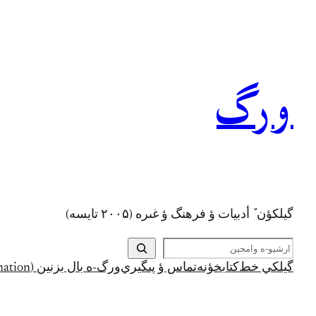
رفتن
به
محتوا
ورگ
گيلکؤن ٚ أدبیات ؤ فرهنگ ؤ غىره (۲۰۰۵ تايسه)
ج
س
گيلکي خط
کتابخؤنه
تماس ؤ پىگيري
ورگ-ه بال بزنين (Support and Donation)
ت
ج
و