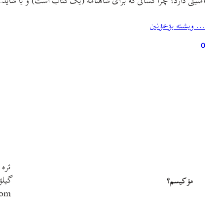
امنیتی دارد؟ چرا کسانی که برای شاهنامه (یک کتاب است) و یا شاید
… ويشته بۊخؤنين
0
ئره 
گيلؤ
مۊ کيسم؟
com