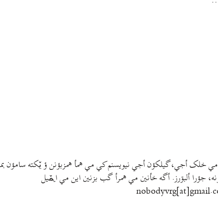
…
مي خلک أجي، گيلکؤن أجي نيويسنم کي مي همأ همزبؤنن ؤ يٚکته سامؤن بمتي
نه، جؤرا ألبۊرز. أگه خأنين مي همرأ گب بزنين اين مي ايمٚیل‌ ‌
nobodyvrg[at]gmail.