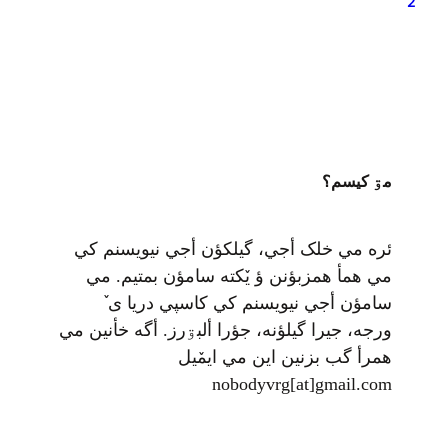
2
می‌شود تا پایان دی…
مۊ کيسم؟
ئره مي خلک أجي، گيلکؤن أجي نيويسنم کي
مي همأ همزبؤنن ؤ يٚکته سامؤن بمتيم. مي
سامؤن أجي نيويسنم کي کاسپي دريا ی ٚ
ورجه، جيرا گيلؤنه، جؤرا ألبۊرز. أگه خأنين مي
همرأ گب بزنين اين مي ايمٚیل‌ ‌
nobodyvrg[at]gmail.com