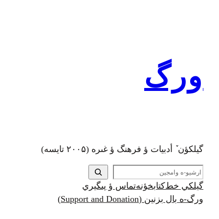
رفتن
به
محتوا
ورگ
گيلکؤن ٚ أدبیات ؤ فرهنگ ؤ غىره (۲۰۰۵ تايسه)
ج
س
گيلکي خط
کتابخؤنه
تماس ؤ پىگيري
ت
ورگ-ه بال بزنين (Support and Donation)
ج
و