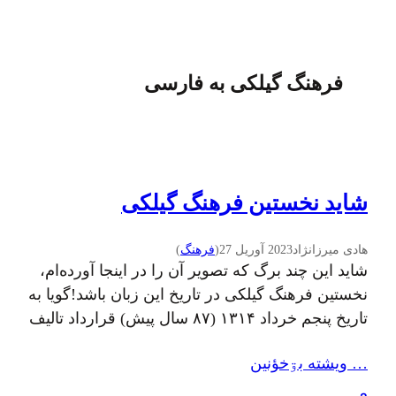
فرهنگ گیلکی به فارسی
شاید نخستین فرهنگ گیلکی
هادی میرزانژاد
2023 آوریل 27
(
فرهنگ
)
شاید این چند برگ که تصویر آن را در اینجا آورده‌ام،
نخستین فرهنگ گیلکی در تاریخ این زبان باشد!گویا به
تاریخ پنجم خرداد ۱۳۱۴ (۸۷ سال پیش) قرارداد تالیف
واژه‌نامه‌ای بین وزارت اوقاف و صنایع و مستظرفه و
… ويشته بۊخؤنين
میرزامحمدعلی خان راد بازقلعه‌ای (محمدعلی
افراشته) تدوین می‌شود، که طی آن افراشته متعهد