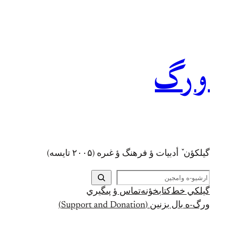
رفتن
به
محتوا
ورگ
گيلکؤن ٚ أدبیات ؤ فرهنگ ؤ غىره (۲۰۰۵ تايسه)
ج
س
گيلکي خط
کتابخؤنه
تماس ؤ پىگيري
ت
ورگ-ه بال بزنين (Support and Donation)
ج
و