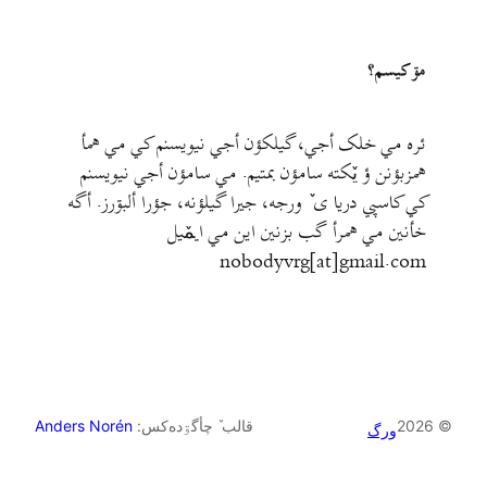
مۊ کيسم؟
ئره مي خلک أجي، گيلکؤن أجي نيويسنم کي مي همأ
همزبؤنن ؤ يٚکته سامؤن بمتيم. مي سامؤن أجي نيويسنم
کي کاسپي دريا ی ٚ ورجه، جيرا گيلؤنه، جؤرا ألبۊرز. أگه
خأنين مي همرأ گب بزنين اين مي ايمٚیل‌ ‌
nobodyvrg[at]gmail.com
© 2026
قالب ٚ چأگۊده‌کس:
Anders Norén
ورگ