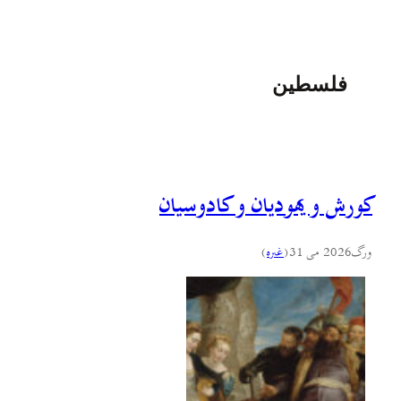
فلسطين
کورش و یهودیان و کادوسیان
ورگ
2026 می 31
(
غىره
)