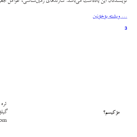
نویسندگان این یادداشت می‌باشد. سازندهای زمین‌شناسی، عوامل جغرا
… ويشته بۊخؤنين
3
ئره 
گيلؤ
مۊ کيسم؟
com