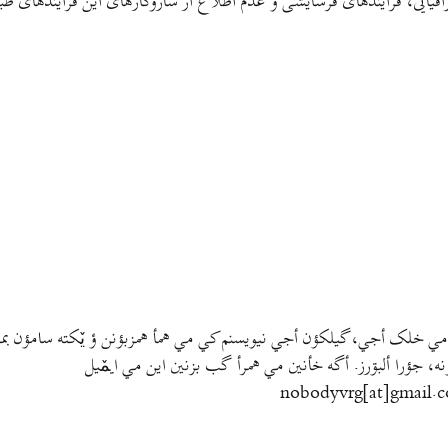
فیایی‌، فرایندهای فرسایشی و عدم اطلاع از ساز‌وکارهای این فرایندهای 
مي خلک أجي، گيلکؤن أجي نيويسنم کي مي همأ همزبؤنن ؤ يٚکته سامؤن بمتي
نه، جؤرا ألبۊرز. أگه خأنين مي همرأ گب بزنين اين مي ايمٚیل‌ ‌
nobodyvrg[at]gmail.