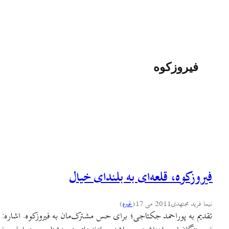
فیروزکوه
فيروزکوه، قلعه‌ای به بلندای خيال
نیما فرید مجتهدی
2011 می 17
(
غىره
)
تقدیم به پوراحمد جکتاجی؛ برای حس مشترک‌مان به فیروزکوه. اشاره: 