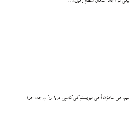
طبیعی در ایجاد اشکال سطح زمین،…
م. مي سامؤن أجي نيويسنم کي کاسپي دريا ی ٚ ورجه، جيرا