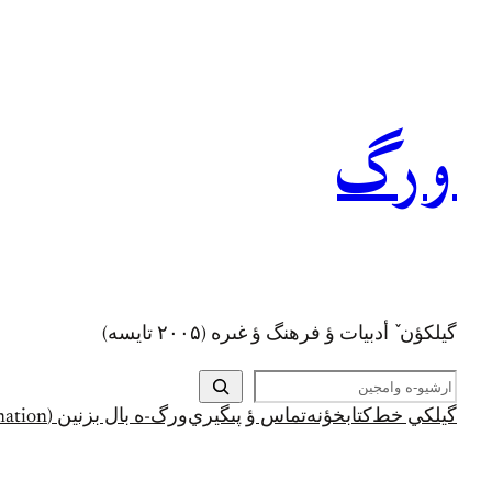
رفتن
به
محتوا
ورگ
گيلکؤن ٚ أدبیات ؤ فرهنگ ؤ غىره (۲۰۰۵ تايسه)
ج
س
گيلکي خط
کتابخؤنه
تماس ؤ پىگيري
ورگ-ه بال بزنين (Support and Donation)
ت
ج
و