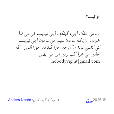
مۊ کيسم؟
ئره مي خلک أجي، گيلکؤن أجي نيويسنم کي مي همأ
همزبؤنن ؤ يٚکته سامؤن بمتيم. مي سامؤن أجي نيويسنم
کي کاسپي دريا ی ٚ ورجه، جيرا گيلؤنه، جؤرا ألبۊرز. أگه
خأنين مي همرأ گب بزنين اين مي ايمٚیل‌ ‌
nobodyvrg[at]gmail.com
© 2026
قالب ٚ چأگۊده‌کس:
Anders Norén
ورگ