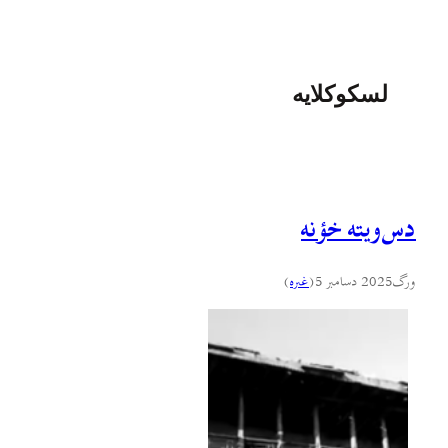
لسکوکلایه
دس‌ويته خؤنه
ورگ
2025 دسامبر 5
(
غىره
)