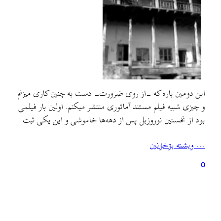
این دومین باره که -از روی ضرورت- دست به چنین کاری میزنم
و چیزی شبیه فیلم مستند آماتوری منتشر میکنم. اولین بار فیلمی
بود از نخستین نوروزبل پس از دهه‌ها خاموشی و این یکی ثبت
یک تجربهٔ حسی-جسمی-سازه‌ای از بقایای خونه‌ایه که بخش
… ويشته بۊخؤنين
مهمی از کودکی‌م اونجا گذشته و پس از مهاجرت پدربزرگ و
مادربزرگ…
0