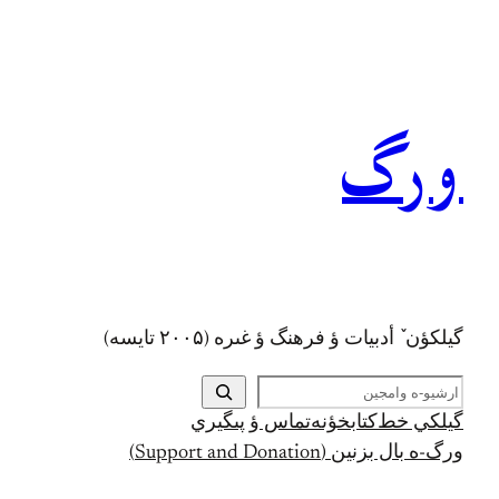
رفتن
به
محتوا
ورگ
گيلکؤن ٚ أدبیات ؤ فرهنگ ؤ غىره (۲۰۰۵ تايسه)
ج
س
گيلکي خط
کتابخؤنه
تماس ؤ پىگيري
ت
ورگ-ه بال بزنين (Support and Donation)
ج
و