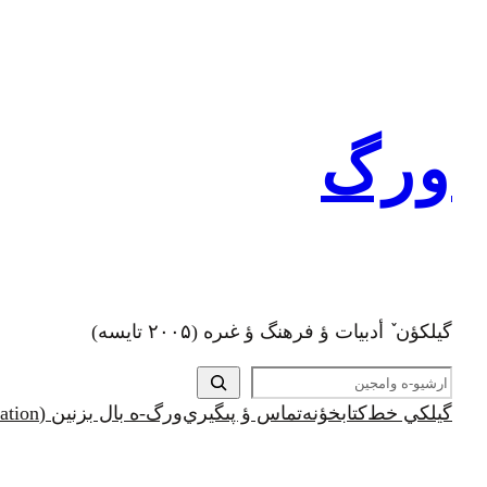
رفتن
به
محتوا
ورگ
گيلکؤن ٚ أدبیات ؤ فرهنگ ؤ غىره (۲۰۰۵ تايسه)
ج
س
گيلکي خط
کتابخؤنه
تماس ؤ پىگيري
ورگ-ه بال بزنين (Support and Donation)
ت
ج
و