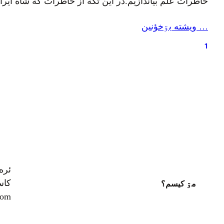
خاطرات علم بیاندازیم.در این تکه از خاطرات که شاه ا
… ويشته بۊخؤنين
1
ئره
کاسپ
مۊ کيسم؟
com