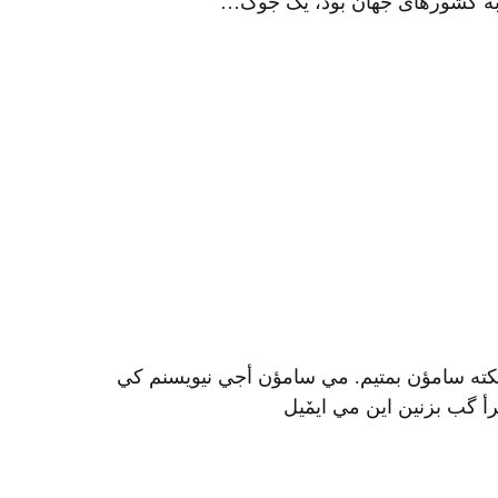
 به کشورهای جهان بود، یک جوک…
کته سامؤن بمتيم. مي سامؤن أجي نيويسنم کي
 گب بزنين اين مي ايمٚیل‌ ‌