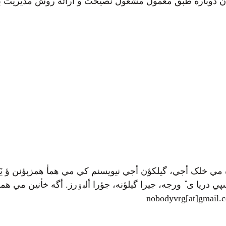
یران دوباره طبق معمول مشغول نصیحت و ارائهٔ روش مدیریت
 مي خلک أجي، گيلکؤن أجي نيويسنم کي مي همأ همزبؤنن ؤ يٚ
ي دريا ی ٚ ورجه، جيرا گيلؤنه، جؤرا ألبۊرز. أگه خأنين مي همرأ
nobodyvrg[at]gmail.