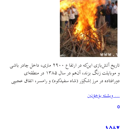
تاریخ آتش‌بازی این‌که در ارتفاع ۲۹۰۰ متری، داخل چادر باشی
و موبایلت زنگ بزند، آن‌هم در سال ۱۳۸۵ در منطقه‌ای
دورافتاده در مرز اِشکِوَر (شاه سفیدکوه) و رامسر، اتفاق عجیبی
است؛ وقتی داستان عجیب‌تر می‌شود که اسم محمدتقی جکتاجی
… ويشته بۊخؤنين
روی صفحه‌ی موبایلت نمایان شود، حوالی هشت و نه صبح در
نزدیکی قلّه‌ی بِزابُن، یکی از…
0
۱۵۸۲