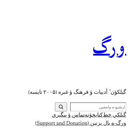
رفتن
به
محتوا
ورگ
گيلکؤن ٚ أدبیات ؤ فرهنگ ؤ غىره (۲۰۰۵ تايسه)
ج
س
گيلکي خط
کتابخؤنه
تماس ؤ پىگيري
ت
ورگ-ه بال بزنين (Support and Donation)
ج
و