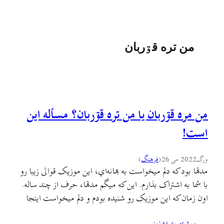
من تره قۊربان
من مره قۊربان یا من تره قۊربان؟ مسأله این
است!
ورگ
2022 می 26
(
فرهنگ
)
مدتها بود که دلم میخواست به بهانه‌اي، این موزیک قوالی زیبا رو
با شما به اشتراک بذارم. این که میگم مدتها، حرف از چند ساله.
اون زمان که این موزیک رو شنیده بودم و دلم میخواست اینجا
منتشر کنم هنوز سالهای سیاه کرونا و این قرن پر از رنج و ستم و