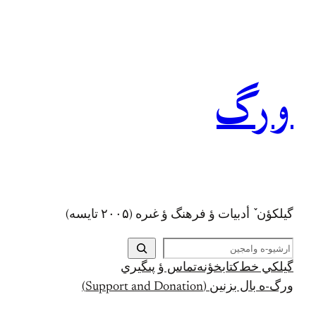
رفتن
به
محتوا
ورگ
گيلکؤن ٚ أدبیات ؤ فرهنگ ؤ غىره (۲۰۰۵ تايسه)
ج
س
گيلکي خط
کتابخؤنه
تماس ؤ پىگيري
ت
ورگ-ه بال بزنين (Support and Donation)
ج
و