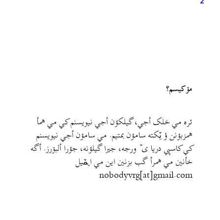
2
مۊ کيسم؟
ئره مي خلک أجي، گيلکؤن أجي نيويسنم کي مي همأ
همزبؤنن ؤ يٚکته سامؤن بمتيم. مي سامؤن أجي نيويسنم
کي کاسپي دريا ی ٚ ورجه، جيرا گيلؤنه، جؤرا ألبۊرز. أگه
خأنين مي همرأ گب بزنين اين مي ايمٚیل‌ ‌
nobodyvrg[at]gmail.com