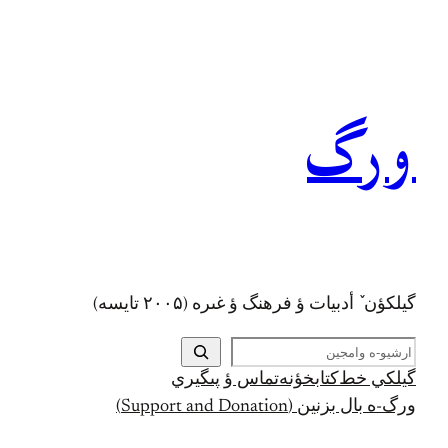
رفتن
به
محتوا
ورگ
گيلکؤن ٚ أدبیات ؤ فرهنگ ؤ غىره (۲۰۰۵ تايسه)
ج
س
گيلکي خط
کتابخؤنه
تماس ؤ پىگيري
ت
ورگ-ه بال بزنين (Support and Donation)
ج
و