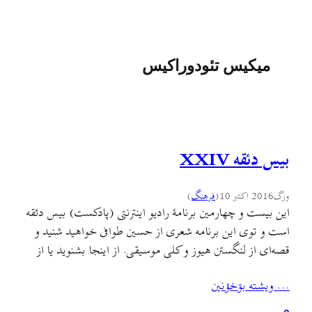
میکیس تئودوراکیس
بیس دئقه XXIV
ورگ
2016 اکتبر 10
(
فرهنگ
)
این بیست و چهارمین برنامهٔ رادیو اینترنتی (پادکست) بیس دئقه
است و توی این برنامه شعری از حسین طوافی خواهید شنید و
قصه‌ای از لنگستن هیوز و کلی موسیقی. از اینجا بشنوید یا از
اینجا فایل را دریافت کنید. موزیکهایی که در این برنامه
… ويشته بۊخؤنين
می‌شنوید: – گۊلˇ بارؤن (فدئنه قدئنه) با صدای علی نوری –
…