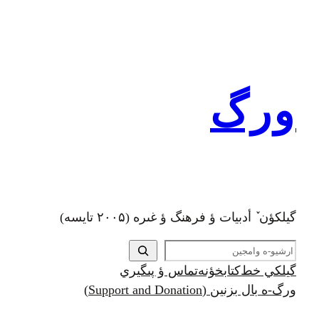
رفتن
به
محتوا
ورگ
گيلکؤن ٚ أدبیات ؤ فرهنگ ؤ غىره (۲۰۰۵ تايسه)
ج
س
گيلکي خط
کتابخؤنه
تماس ؤ پىگيري
ت
ورگ-ه بال بزنين (Support and Donation)
ج
و