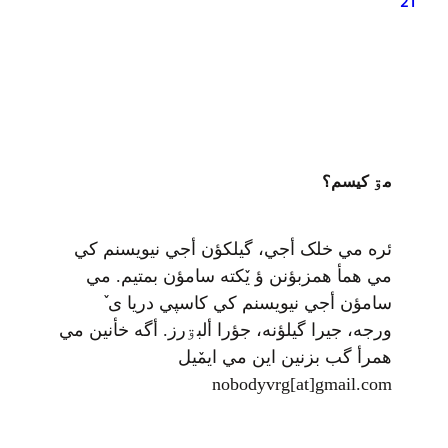
21
چه مراسمی است و پیشینه و نقش…
مۊ کيسم؟
ئره مي خلک أجي، گيلکؤن أجي نيويسنم کي
مي همأ همزبؤنن ؤ يٚکته سامؤن بمتيم. مي
سامؤن أجي نيويسنم کي کاسپي دريا ی ٚ
ورجه، جيرا گيلؤنه، جؤرا ألبۊرز. أگه خأنين مي
همرأ گب بزنين اين مي ايمٚیل‌ ‌
nobodyvrg[at]gmail.com