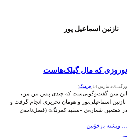
نازنین اسماعیل پور
نوروزی که مال گیلک‌هاست
ورگ
2011 مارس 14
(
فرهنگ
)
این متن گفت‌وگویی‌ست که چندی پیش بین من،
نازنین اسماعیلی‌‌پور و هومان تحریری انجام گرفت و
در هفتمین شماره‌ی «سفید کمرنگ» (فصل‌نامه‌ی
دانش‌آموختگان مراکز سمپاد رشت) چاپ شد. با این
… ويشته بۊخؤنين
توضیح که سبک نگارش و ویراستاری این متن متعلق
به تحریریه‌ سفید کمرنگ است، نه ورگ. نوروزبل