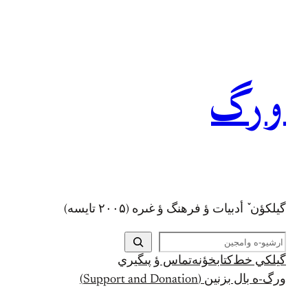
رفتن
به
محتوا
ورگ
گيلکؤن ٚ أدبیات ؤ فرهنگ ؤ غىره (۲۰۰۵ تايسه)
ج
س
گيلکي خط
کتابخؤنه
تماس ؤ پىگيري
ت
ورگ-ه بال بزنين (Support and Donation)
ج
و