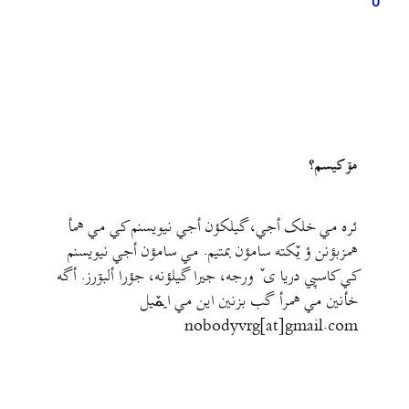
0
مۊ کيسم؟
ئره مي خلک أجي، گيلکؤن أجي نيويسنم کي مي همأ
همزبؤنن ؤ يٚکته سامؤن بمتيم. مي سامؤن أجي نيويسنم
کي کاسپي دريا ی ٚ ورجه، جيرا گيلؤنه، جؤرا ألبۊرز. أگه
خأنين مي همرأ گب بزنين اين مي ايمٚیل‌ ‌
nobodyvrg[at]gmail.com